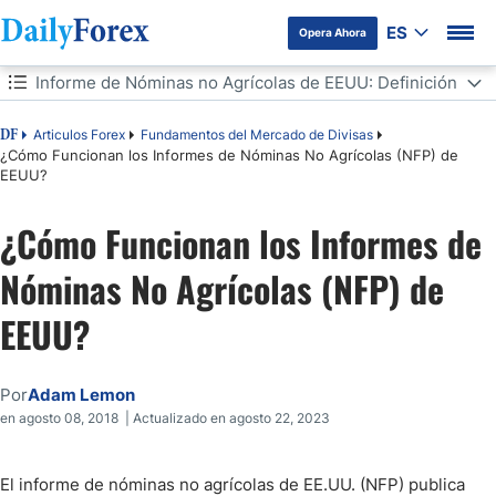
ES
Opera Ahora
Tabla de contenidos
Informe de Nóminas no Agrícolas de EEUU: Definición
Informe de Nóminas no Agrícolas de EEUU: Definición
Articulos Forex
Fundamentos del Mercado de Divisas
DF
¿Cómo Funcionan los Informes de Nóminas No Agrícolas (NFP) de
EEUU?
Importancia del Informe de Nóminas no Agrícolas
¿Cómo Funcionan los Informes de
¿Qué se Incluye en el Non Farm Payrolls?
Nóminas No Agrícolas (NFP) de
¿Cuándo se Publican los datos del NFP?
EEUU?
Cómo Interpretar el Informe de Nóminas no Agrícolas
¿Cómo te Afecta el NFP al Hacer Trading?
Por
Adam Lemon
en agosto 08, 2018 | Actualizado en agosto 22, 2023
¿Qué Ocurre después de la Publicación de las NFP?
El informe de nóminas no agrícolas de EE.UU. (NFP) publica