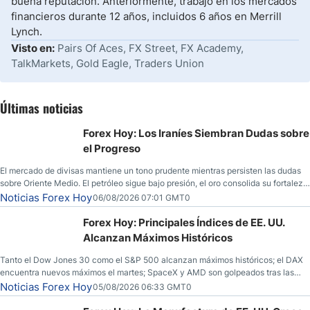
buena reputación. Anteriormente, trabajó en los mercados
financieros durante 12 años, incluidos 6 años en Merrill
Lynch.
Visto en:
Pairs Of Aces, FX Street, FX Academy,
TalkMarkets, Gold Eagle, Traders Union
Últimas noticias
Forex Hoy: Los Iraníes Siembran Dudas sobre
el Progreso
El mercado de divisas mantiene un tono prudente mientras persisten las dudas
sobre Oriente Medio. El petróleo sigue bajo presión, el oro consolida su fortaleza
y los operadores esperan nuevas referencias económicas desde Estados
Noticias Forex Hoy
06/08/2026 07:01 GMT0
Unidos.
Forex Hoy: Principales Índices de EE. UU.
Alcanzan Máximos Históricos
Tanto el Dow Jones 30 como el S&P 500 alcanzan máximos históricos; el DAX
encuentra nuevos máximos el martes; SpaceX y AMD son golpeados tras las
llamadas de ganancias; el petróleo crudo cae por debajo de los $80 con nuevas
Noticias Forex Hoy
05/08/2026 06:33 GMT0
esperanzas; el dólar estadounidense continúa intentando estabilizarse frente al
yen; el peso mexicano ve un repunte a medida que las tasas caen en EE. UU.