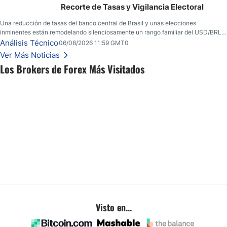
Recorte de Tasas y Vigilancia Electoral
Una reducción de tasas del banco central de Brasil y unas elecciones
inminentes están remodelando silenciosamente un rango familiar del USD/BRL.
Una reducción de tasas por parte del banco central de Brasil y unas elecciones
Análisis Técnico
06/08/2026 11:59 GMT0
inminentes están remodelando silenciosamente un rango familiar del USD/BRL.
Ver Más Noticias
Esto es lo que los traders están observando a continuación.
Los Brokers de Forex Más Visitados
Visto en...