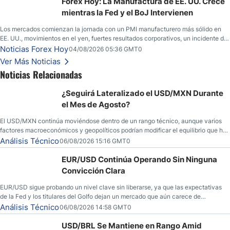
Forex Hoy: La Manufactura de EE. UU. Crece
mientras la Fed y el BoJ Intervienen
Los mercados comienzan la jornada con un PMI manufacturero más sólido en
EE. UU., movimientos en el yen, fuertes resultados corporativos, un incidente de
seguridad en Bitcoin y nuevas señales desde el mercado del petróleo.
Noticias Forex Hoy
04/08/2026 05:36 GMT0
Ver Más Noticias
Noticias Relacionadas
¿Seguirá Lateralizado el USD/MXN Durante
el Mes de Agosto?
El USD/MXN continúa moviéndose dentro de un rango técnico, aunque varios
factores macroeconómicos y geopolíticos podrían modificar el equilibrio que ha
dominado al mercado en las últimas semanas.
Análisis Técnico
06/08/2026 15:16 GMT0
EUR/USD Continúa Operando Sin Ninguna
Convicción Clara
EUR/USD sigue probando un nivel clave sin liberarse, ya que las expectativas
de la Fed y los titulares del Golfo dejan un mercado que aún carece de
convicción real.
Análisis Técnico
06/08/2026 14:58 GMT0
USD/BRL Se Mantiene en Rango Amid