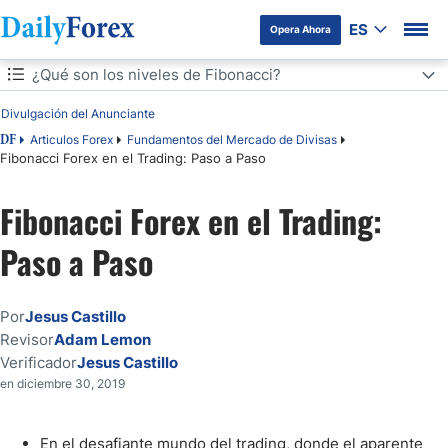
ES
Opera Ahora
Tabla de contenidos
¿Qué son los niveles de Fibonacci?
¿Qué son los niveles de Fibonacci?
Divulgación del Anunciante
Articulos Forex
Fundamentos del Mercado de Divisas
DF
Fibonacci: ¿Quién era y qué nos legó?
Fibonacci Forex en el Trading: Paso a Paso
¿Cómo se utilizan los niveles de Fibonacci?
Fibonacci Forex en el Trading:
Paso a Paso
Fibonacci Forex en la práctica
5 Pasos para operar los retrocesos de Fibonacci
Por
Jesus Castillo
Revisor
Adam Lemon
Conclusión
Verificador
Jesus Castillo
en diciembre 30, 2019
En el desafiante mundo del trading, donde el aparente