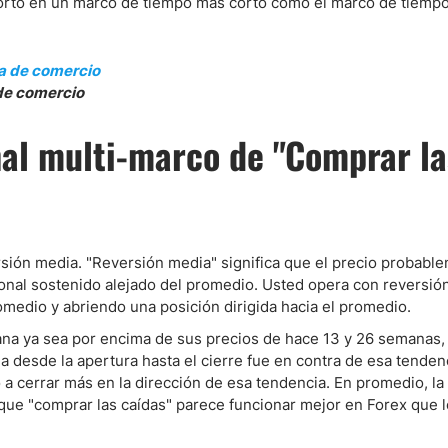
orto en un marco de tiempo más corto como el marco de tiempo
 de comercio
al multi-marco de "Comprar la
ersión media. "Reversión media" significa que el precio probabl
onal sostenido alejado del promedio. Usted opera con reversió
omedio y abriendo una posición dirigida hacia el promedio.
na ya sea por encima de sus precios de hace 13 y 26 semanas,
 desde la apertura hasta el cierre fue en contra de esa tendenc
ó a cerrar más en la dirección de esa tendencia. En promedio, l
 que "comprar las caídas" parece funcionar mejor en Forex que 