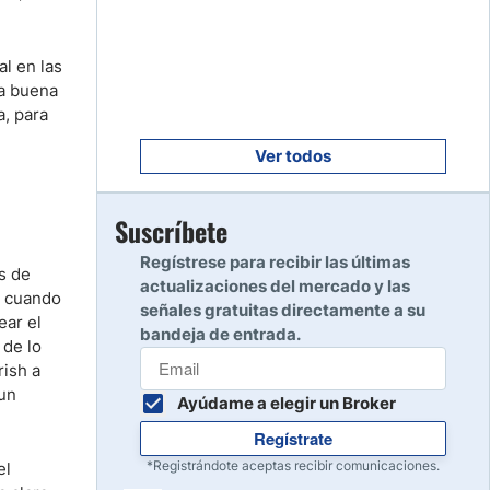
Empezar
8
Leer reseña
l en las
na buena
a, para
Empezar
9
Leer reseña
Ver todos
Empezar
Suscríbete
10
Leer reseña
Regístrese para recibir las últimas
s de
actualizaciones del mercado y las
, cuando
señales gratuitas directamente a su
ear el
bandeja de entrada.
 de lo
rish a
 un
Ayúdame a elegir un Broker
Regístrate
*Registrándote aceptas recibir comunicaciones.
el