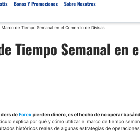
atis
Bonos Y Promociones
Sobre Nosotros
el Marco de Tiempo Semanal en el Comercio de Divisas
 de Broker
Empresas de Fondeo
Noticias del Mercados
 de Tiempo Semanal en e
rs Regulados
Lista de Mejores Prop F
Análisis Forex
rs Para Scalping
Empresas de Fondeo en
Señales Forex Gratis
Unidos
r Oro
El Oro va a Subir o Baja
Empresas de Fondeo de
rs de Trading Automático
Tendencia Euro Próxim
ivisas
r para Metatrader 4
Noticias Forex Diarias
rs por Categoría
Mercado de Acciones 
Cacao
/USD)
raders de
Forex
pierden dinero, es el hecho de no operar basán
rtículo explica por qué y cómo utilizar el marco de tiempo seman
aterias Primas
ultados históricos reales de algunas estrategias de operaciones