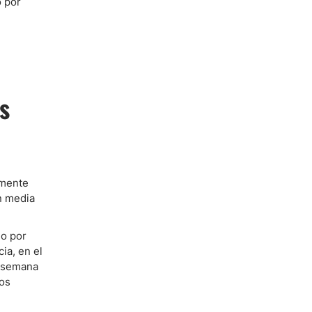
 por
s
emente
n media
 o por
ia, en el
a semana
los