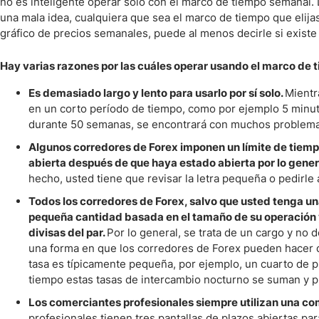
no es inteligente operar sólo con el marco de tiempo semanal.
una mala idea, cualquiera que sea el marco de tiempo que elija
gráfico de precios semanales, puede al menos decirle si existe 
Hay varias razones por las cuáles operar usando el marco de
Es demasiado largo y lento para usarlo por sí solo.
Mientr
en un corto período de tiempo, como por ejemplo 5 minuto
durante 50 semanas, se encontrará con muchos problema
Algunos corredores de Forex imponen un límite de tiempo
abierta después de que haya estado abierta por lo gen
hecho, usted tiene que revisar la letra pequeña o pedirle
Todos los corredores de Forex, salvo que usted tenga un
pequeña cantidad basada en el tamaño de su operación y 
divisas del par.
Por lo general, se trata de un cargo y no 
una forma en que los corredores de Forex pueden hacer di
tasa es típicamente pequeña, por ejemplo, un cuarto de p
tiempo estas tasas de intercambio nocturno se suman y p
Los comerciantes profesionales siempre utilizan una com
profesionales tienen tres pantallas de plazos abiertas pa