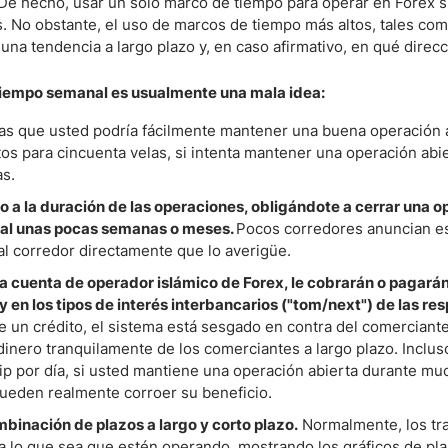
 De hecho, usar un solo marco de tiempo para operar en Forex s
s. No obstante, el uso de marcos de tiempo más altos, tales com
una tendencia a largo plazo y, en caso afirmativo, en qué direcc
 tiempo semanal es usualmente una mala idea:
as que usted podría fácilmente mantener una buena operación 
s para cincuenta velas, si intenta mantener una operación abi
s.
 a la duración de las operaciones, obligándote a cerrar una o
eral unas pocas semanas o meses.
Pocos corredores anuncian e
 al corredor directamente que lo averigüe.
a cuenta de operador islámico de Forex, le cobrarán o pagará
en los tipos de interés interbancarios ("tom/next") de las re
de un crédito, el sistema está sesgado en contra del comerciante
nero tranquilamente de los comerciantes a largo plazo. Incluso
ip por día, si usted mantiene una operación abierta durante mu
ueden realmente corroer su beneficio.
binación de plazos a largo y corto plazo.
Normalmente, los tr
ra lo que sea que estén operando, mostrando los gráficos de pl