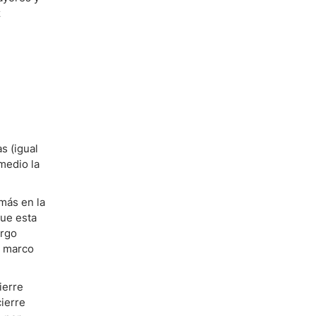
z
s (igual
medio la
más en la
que esta
argo
n marco
ierre
cierre