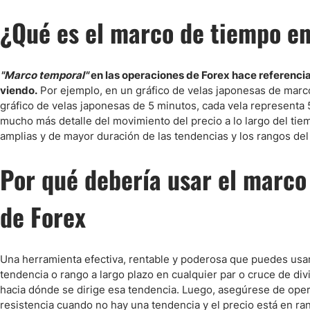
Ecuador
¿Qué es el marco de tiempo en
Paraguay
Nasdaq 100
S&P 500
Peru
IBEX 35
Todos los í
Panama
"Marco temporal"
en las operaciones de Forex hace referencia 
Acciones
Latinoamérica
viendo.
Por ejemplo, en un gráfico de velas japonesas de marc
Nvidia (NVDA)
Mercado Lib
Bolivia
gráfico de velas japonesas de 5 minutos, cada vela represent
mucho más detalle del movimiento del precio a lo largo del t
Banco Santander (SAN)
Todas las A
Nicaragua
amplias y de mayor duración de las tendencias y los rangos del
Estados Unidos
Por qué debería usar el marco
de Forex
Una herramienta efectiva, rentable y poderosa que puedes usar 
tendencia o rango a largo plazo en cualquier par o cruce de div
hacia dónde se dirige esa tendencia. Luego, asegúrese de opera
resistencia cuando no hay una tendencia y el precio está en ra