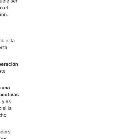
uele ser
o el
ión.
abierta
erta
peración
ste
n una
spectivas
 y es
 si la
cho
aders
azos