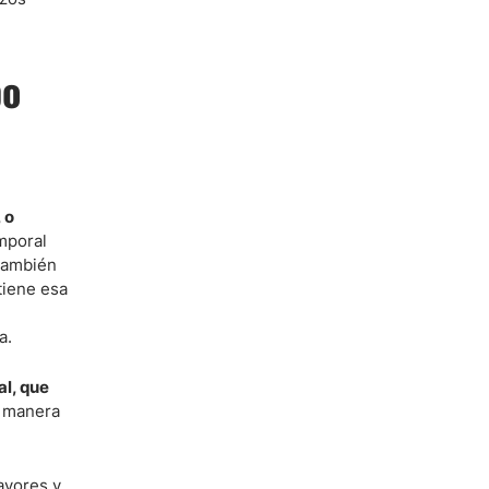
po
 o
mporal
 también
tiene esa
a.
l, que
e manera
ayores y