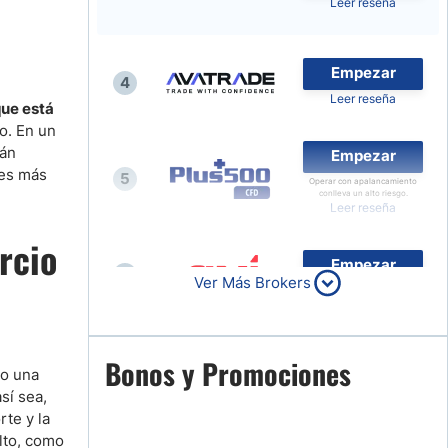
Leer reseña
Noticias de Brokers
Empezar
4
Leer reseña
que está
o. En un
rán
Empezar
nes más
5
Operar con apalancamiento
conlleva un alto riesgo.
Leer reseña
rcio
Empezar
6
Ver Más Brokers
Leer reseña
Empezar
Bonos y Promociones
7
no una
Leer reseña
sí sea,
rte y la
lto, como