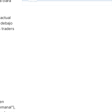
a clara
Publicidad
actual
 debajo
s traders
 en
emanal"),