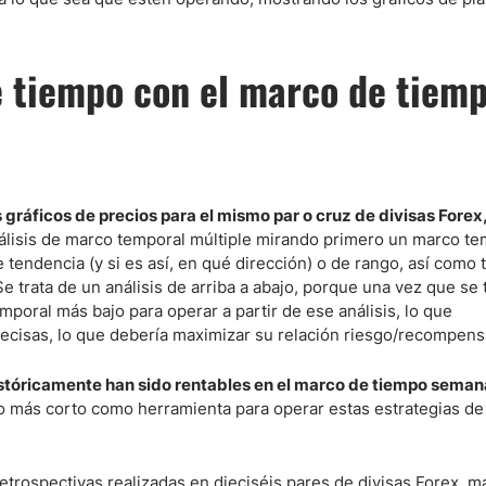
e tiempo con el marco de tiem
 gráficos de precios para el mismo par o cruz de divisas Forex,
lisis de marco temporal múltiple mirando primero un marco te
e tendencia (y si es así, en qué dirección) o de rango, así como
Se trata de un análisis de arriba a abajo, porque una vez que se 
mporal más bajo para operar a partir de ese análisis, lo que
recisas, lo que debería maximizar su relación riesgo/recompens
stóricamente han sido rentables en el marco de tiempo semana
o más corto como herramienta para operar estas estrategias d
etrospectivas realizadas en dieciséis pares de divisas Forex, m