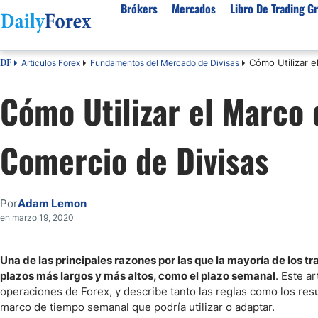
Brókers
Mercados
Libro De Trading Gr
Cómo Utilizar 
Articulos Forex
Fundamentos del Mercado de Divisas
DF
Mejores Brokers por País
Activos populares
Acerca de DailyForex
Tipos
Cómo Utilizar el Marco
España
Sobre Nosotros
Broke
Divisas
Argentina
Política editorial
Broke
USD/MXN
USD/JPY
Comercio de Divisas
Rep. Dominicana
Cómo generamos ingresos
Broke
EUR/USD
USD/COP
Mexico
Nuestra metodología
Broke
USD/PEN
Todas las D
Colombia
Índice de confianza
Broke
Por
Adam Lemon
Materias Primas
Costa Rica
Por qué confiar en nosotros
Broke
en marzo 19, 2020
Venezuela
Precio del Cafe
Precio del 
Guatemala
Oro (XAU/USD)
Plata (XAG
Una de las principales razones por las que la mayoría de los t
plazos más largos y más altos, como el plazo semanal
. Este a
Cuba
Petróleo WTI
Todas las M
operaciones de Forex, y describe tanto las reglas como los res
El Salvador
marco de tiempo semanal que podría utilizar o adaptar.
Indices