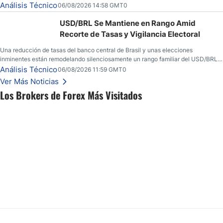
convicción real.
Análisis Técnico
06/08/2026 14:58 GMT0
USD/BRL Se Mantiene en Rango Amid
Recorte de Tasas y Vigilancia Electoral
Una reducción de tasas del banco central de Brasil y unas elecciones
inminentes están remodelando silenciosamente un rango familiar del USD/BRL.
Una reducción de tasas por parte del banco central de Brasil y unas elecciones
Análisis Técnico
06/08/2026 11:59 GMT0
inminentes están remodelando silenciosamente un rango familiar del USD/BRL.
Ver Más Noticias
Esto es lo que los traders están observando a continuación.
Los Brokers de Forex Más Visitados