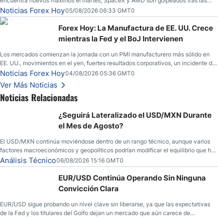
encuentra nuevos máximos el martes; SpaceX y AMD son golpeados tras las
llamadas de ganancias; el petróleo crudo cae por debajo de los $80 con nuevas
Noticias Forex Hoy
05/08/2026 06:33 GMT0
esperanzas; el dólar estadounidense continúa intentando estabilizarse frente al
yen; el peso mexicano ve un repunte a medida que las tasas caen en EE. UU.
Forex Hoy: La Manufactura de EE. UU. Crece
mientras la Fed y el BoJ Intervienen
Los mercados comienzan la jornada con un PMI manufacturero más sólido en
EE. UU., movimientos en el yen, fuertes resultados corporativos, un incidente de
seguridad en Bitcoin y nuevas señales desde el mercado del petróleo.
Noticias Forex Hoy
04/08/2026 05:36 GMT0
Ver Más Noticias
Noticias Relacionadas
¿Seguirá Lateralizado el USD/MXN Durante
el Mes de Agosto?
El USD/MXN continúa moviéndose dentro de un rango técnico, aunque varios
factores macroeconómicos y geopolíticos podrían modificar el equilibrio que ha
dominado al mercado en las últimas semanas.
Análisis Técnico
06/08/2026 15:16 GMT0
EUR/USD Continúa Operando Sin Ninguna
Convicción Clara
EUR/USD sigue probando un nivel clave sin liberarse, ya que las expectativas
de la Fed y los titulares del Golfo dejan un mercado que aún carece de