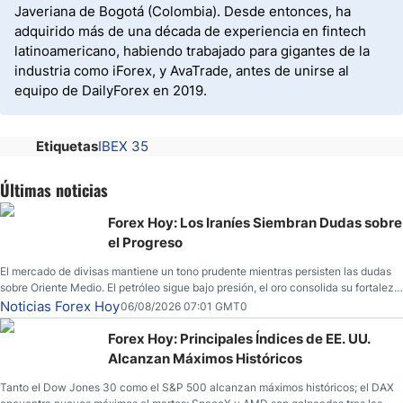
Javeriana de Bogotá (Colombia). Desde entonces, ha
adquirido más de una década de experiencia en fintech
latinoamericano, habiendo trabajado para gigantes de la
industria como iForex, y AvaTrade, antes de unirse al
equipo de DailyForex en 2019.
Etiquetas
IBEX 35
Últimas noticias
Forex Hoy: Los Iraníes Siembran Dudas sobre
el Progreso
El mercado de divisas mantiene un tono prudente mientras persisten las dudas
sobre Oriente Medio. El petróleo sigue bajo presión, el oro consolida su fortaleza
y los operadores esperan nuevas referencias económicas desde Estados
Noticias Forex Hoy
06/08/2026 07:01 GMT0
Unidos.
Forex Hoy: Principales Índices de EE. UU.
Alcanzan Máximos Históricos
Tanto el Dow Jones 30 como el S&P 500 alcanzan máximos históricos; el DAX