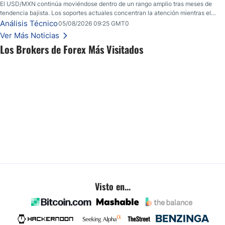
El USD/MXN continúa moviéndose dentro de un rango amplio tras meses de
tendencia bajista. Los soportes actuales concentran la atención mientras el
mercado busca nuevas referencias.
Análisis Técnico
05/08/2026 09:25 GMT0
Ver Más Noticias
Los Brokers de Forex Más Visitados
Visto en...