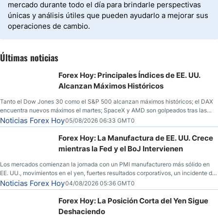
mercado durante todo el día para brindarle perspectivas
únicas y análisis útiles que pueden ayudarlo a mejorar sus
operaciones de cambio.
Últimas noticias
Forex Hoy: Principales Índices de EE. UU.
Alcanzan Máximos Históricos
Tanto el Dow Jones 30 como el S&P 500 alcanzan máximos históricos; el DAX
encuentra nuevos máximos el martes; SpaceX y AMD son golpeados tras las
llamadas de ganancias; el petróleo crudo cae por debajo de los $80 con nuevas
Noticias Forex Hoy
05/08/2026 06:33 GMT0
esperanzas; el dólar estadounidense continúa intentando estabilizarse frente al
yen; el peso mexicano ve un repunte a medida que las tasas caen en EE. UU.
Forex Hoy: La Manufactura de EE. UU. Crece
mientras la Fed y el BoJ Intervienen
Los mercados comienzan la jornada con un PMI manufacturero más sólido en
EE. UU., movimientos en el yen, fuertes resultados corporativos, un incidente de
seguridad en Bitcoin y nuevas señales desde el mercado del petróleo.
Noticias Forex Hoy
04/08/2026 05:36 GMT0
Forex Hoy: La Posición Corta del Yen Sigue
Deshaciendo