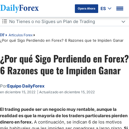
ES
Opera Ahora
Tabla de contenidos
No Tienes o no Sigues un Plan de Trading
No Tienes o no Sigues un Plan de Trading
Articulos Forex
DF
¿Por qué Sigo Perdiendo en Forex? 6 Razones que te Impiden Ganar
Mala Gestión del Riesgo
¿Por qué Sigo Perdiendo en Forex?
Capital Insuficiente
6 Razones que te Impiden Ganar
No te Adaptas a las Condiciones del Mercado
Por
Equipo DailyForex
Expectativas poco Realistas y Falta de Orientación
en diciembre 15, 2022 | Actualizado en diciembre 15, 2022
Adicción al Trading
El trading puede ser un negocio muy rentable, aunque la
realidad es que la mayoría de los traders particulares pierden
Formas de Evitar Perder Dinero en Forex
dinero en forex.
A continuación, se indican 6 de los motivos
más habituales que les impiden ser ganadores a largo plazo.
Si