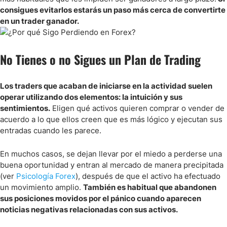
Utiliza un Sistema de Trading con Directrices Claras
consigues evitarlos estarás un paso más cerca de convertirte
en un trader ganador.
Usa una Cuenta en Demo
Crea un Diario de Trading con Notas de Todas las Operaciones que
No Tienes o no Sigues un Plan de Trading
Ejecutas
Encuentra un Broker Confiable
Los traders que acaban de iniciarse en la actividad suelen
operar utilizando dos elementos: la intuición y sus
Protege tu Cuenta de Trading
sentimientos.
Eligen qué activos quieren comprar o vender de
acuerdo a lo que ellos creen que es más lógico y ejecutan sus
Mantén tus Gráficos Limpios
entradas cuando les parece.
Empieza con Poco Capital cuando Empieces en Live
En muchos casos, se dejan llevar por el miedo a perderse una
buena oportunidad y entran al mercado de manera precipitada
Preguntas Frecuentes
(ver
Psicología Forex
), después de que el activo ha efectuado
un movimiento amplio.
También es habitual que abandonen
sus posiciones movidos por el pánico cuando aparecen
noticias negativas relacionadas con sus activos.