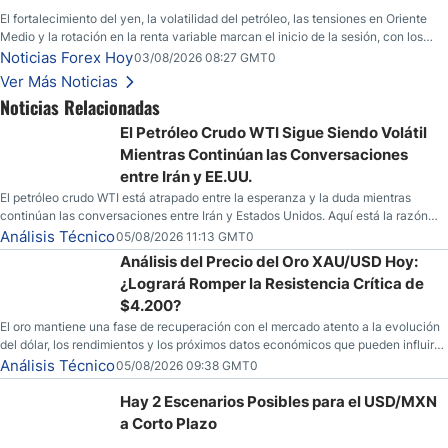
El fortalecimiento del yen, la volatilidad del petróleo, las tensiones en Oriente
Medio y la rotación en la renta variable marcan el inicio de la sesión, con los
inversores atentos a varios frentes macroeconómicos.
Noticias Forex Hoy
03/08/2026 08:27 GMT0
Ver Más Noticias
Noticias Relacionadas
El Petróleo Crudo WTI Sigue Siendo Volátil
Mientras Continúan las Conversaciones
entre Irán y EE.UU.
El petróleo crudo WTI está atrapado entre la esperanza y la duda mientras
continúan las conversaciones entre Irán y Estados Unidos. Aquí está la razón
por la que los traders pueden querer pensarlo dos veces antes de tomar partido
Análisis Técnico
05/08/2026 11:13 GMT0
en este momento.
Análisis del Precio del Oro XAU/USD Hoy:
¿Logrará Romper la Resistencia Crítica de
$4.200?
El oro mantiene una fase de recuperación con el mercado atento a la evolución
del dólar, los rendimientos y los próximos datos económicos que pueden influir
en su dirección.
Análisis Técnico
05/08/2026 09:38 GMT0
Hay 2 Escenarios Posibles para el USD/MXN
a Corto Plazo