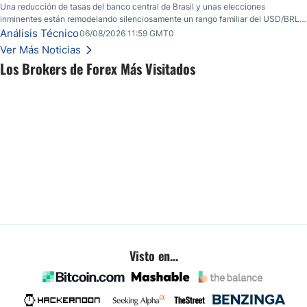
Una reducción de tasas del banco central de Brasil y unas elecciones
inminentes están remodelando silenciosamente un rango familiar del USD/BRL.
Una reducción de tasas por parte del banco central de Brasil y unas elecciones
Análisis Técnico
06/08/2026 11:59 GMT0
inminentes están remodelando silenciosamente un rango familiar del USD/BRL.
Ver Más Noticias
Esto es lo que los traders están observando a continuación.
Los Brokers de Forex Más Visitados
Visto en...