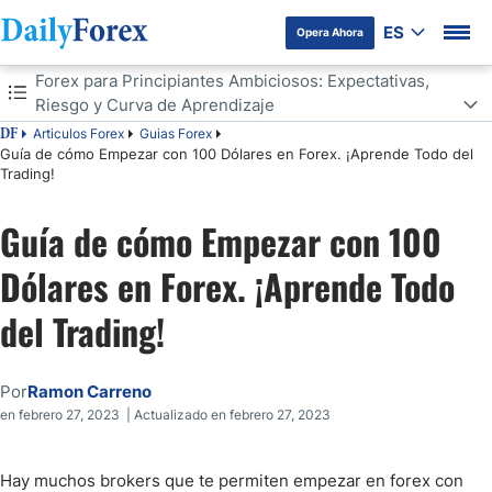
ES
Opera Ahora
Tabla de contenidos
Forex para Principiantes Ambiciosos: Expectativas,
Riesgo y Curva de Aprendizaje
Articulos Forex
Guias Forex
DF
Forex para Principiantes Ambiciosos: Expectativas, Riesgo y Curva
Guía de cómo Empezar con 100 Dólares en Forex. ¡Aprende Todo del
de Aprendizaje
Trading!
Invertir en Forex con $100 USD.
Guía de cómo Empezar con 100
¿Cuánto Gana un Principiante en Forex? La realidad Detrás de las
Redes Sociales
Dólares en Forex. ¡Aprende Todo
Sobre esos Traders que Empezaron con 100 USD y los Convirtieron
del Trading!
en Varios Miles
Cómo Empezar en el Mundo del Forex
Por
Ramon Carreno
¿Cuáles son los riesgos potenciales asociados al comercio de
en febrero 27, 2023 | Actualizado en febrero 27, 2023
divisas?
¿Cómo se Empieza a Operar en Forex? Sugerencias para
Principiantes
Hay muchos brokers que te permiten empezar en forex con