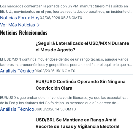
Los mercados comienzan la jornada con un PMI manufacturero más sólido en
EE. UU., movimientos en el yen, fuertes resultados corporativos, un incidente de
seguridad en Bitcoin y nuevas señales desde el mercado del petróleo.
Noticias Forex Hoy
04/08/2026 05:36 GMT0
Ver Más Noticias
Noticias Relacionadas
¿Seguirá Lateralizado el USD/MXN Durante
el Mes de Agosto?
El USD/MXN continúa moviéndose dentro de un rango técnico, aunque varios
factores macroeconómicos y geopolíticos podrían modificar el equilibrio que ha
dominado al mercado en las últimas semanas.
Análisis Técnico
06/08/2026 15:16 GMT0
EUR/USD Continúa Operando Sin Ninguna
Convicción Clara
EUR/USD sigue probando un nivel clave sin liberarse, ya que las expectativas
de la Fed y los titulares del Golfo dejan un mercado que aún carece de
convicción real.
Análisis Técnico
06/08/2026 14:58 GMT0
USD/BRL Se Mantiene en Rango Amid
Recorte de Tasas y Vigilancia Electoral