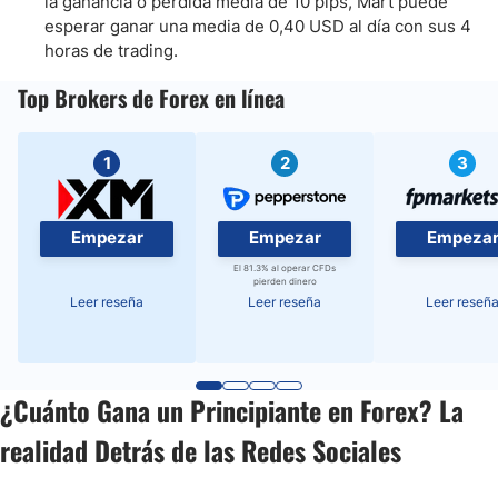
la ganancia o pérdida media de 10 pips, Mart puede
esperar ganar una media de 0,40 USD al día con sus 4
horas de trading.
Top Brokers de Forex en línea
1
2
3
Empezar
Empezar
Empeza
El 81.3% al operar CFDs
pierden dinero
Leer reseña
Leer reseña
Leer reseñ
¿Cuánto Gana un Principiante en Forex? La
realidad Detrás de las Redes Sociales