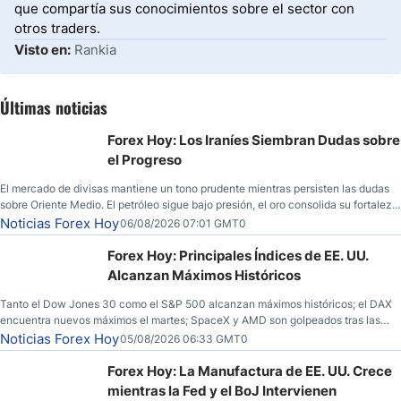
que compartía sus conocimientos sobre el sector con
otros traders.
Visto en:
Rankia
Últimas noticias
Forex Hoy: Los Iraníes Siembran Dudas sobre
el Progreso
El mercado de divisas mantiene un tono prudente mientras persisten las dudas
sobre Oriente Medio. El petróleo sigue bajo presión, el oro consolida su fortaleza
y los operadores esperan nuevas referencias económicas desde Estados
Noticias Forex Hoy
06/08/2026 07:01 GMT0
Unidos.
Forex Hoy: Principales Índices de EE. UU.
Alcanzan Máximos Históricos
Tanto el Dow Jones 30 como el S&P 500 alcanzan máximos históricos; el DAX
encuentra nuevos máximos el martes; SpaceX y AMD son golpeados tras las
llamadas de ganancias; el petróleo crudo cae por debajo de los $80 con nuevas
Noticias Forex Hoy
05/08/2026 06:33 GMT0
esperanzas; el dólar estadounidense continúa intentando estabilizarse frente al
yen; el peso mexicano ve un repunte a medida que las tasas caen en EE. UU.
Forex Hoy: La Manufactura de EE. UU. Crece
mientras la Fed y el BoJ Intervienen