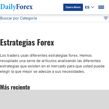
ES
Opera Ahora
Buscar por Categoría
Divulgación del Anunciante
Estrategias Forex
Articulos Forex
DF
Fundamentos del Mercado de Divisas
Estrategias Forex
Forex Brokers
Los traders usan diferentes estrategias forex. Hemos
Guias Forex
recopilado una serie de artículos analizando las diferentes
estrategias que existen en el mercado para que usted pueda
elegir la que mejor se adecúe a sus necesidades.
Estrategias Forex
Más reciente
Indicadores Forex
Criptomonedas