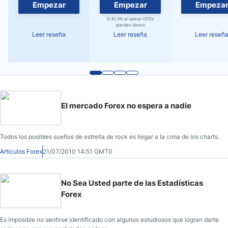
Empezar
Empezar
Empeza
El 81.3% al operar CFDs
pierden dinero
Leer reseña
Leer reseña
Leer reseñ
El mercado Forex no espera a nadie
Todos los posibles sueños de estrella de rock es llegar a la cima de los charts.
Articulos Forex
21/07/2010 14:51 GMT0
No Sea Usted parte de las Estadísticas
Forex
Es imposible no sentirse identificado con algunos estudiosos que logran darte