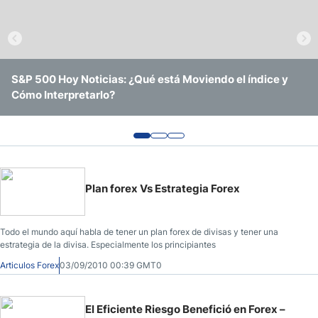
Tendencias Forex
Herramientas Forex
S&P 500 Hoy Noticias: ¿Qué está Moviendo el índice y
¿Qué Métodos de Pago Permiten Aprovechar Bonos sin
Guía para operar con el Precio del oro en 2026
Cómo Interpretarlo?
Depósito en Plataformas de Colombia?
Psicología Forex
Cómo Calcular Apalancamiento
Cómo Contar Los Pips
Plan forex Vs Estrategia Forex
Todo el mundo aquí habla de tener un plan forex de divisas y tener una
estrategia de la divisa. Especialmente los principiantes
Articulos Forex
03/09/2010 00:39 GMT0
El Eficiente Riesgo Benefició en Forex –