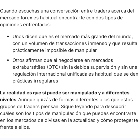
Una Verdad Incómoda acerca de la Manipulación en el Trading con
Forex
Cuando escuchas una conversación entre traders acerca del
mercado forex es habitual encontrarte con dos tipos de
Conclusión
opiniones enfrentadas:
Unos dicen que es el mercado más grande del mundo,
Preguntas Frecuentes sobre la Manipulación en el Forex
con un volumen de transacciones inmenso y que resulta
prácticamente imposible de manipular
Otros afirman que al negociarse en mercados
extrabursátiles (OTC) sin la debida supervisión y sin una
regulación internacional unificada es habitual que se den
prácticas irregulares
La realidad es que sí puede ser manipulado y a diferentes
niveles.
Aunque quizás de formas diferentes a las que estos
grupos de traders piensan. Sigue leyendo para descubrir
cuáles son los tipos de manipulación que puedes encontrarte
en los mercados de divisas en la actualidad y cómo protegerte
frente a ellos.