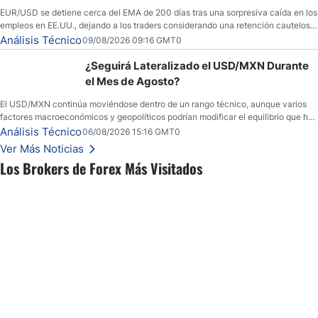
EUR/USD se detiene cerca del EMA de 200 días tras una sorpresiva caída en los
empleos en EE.UU., dejando a los traders considerando una retención cautelosa
ante un fin de semana incierto.
Análisis Técnico
09/08/2026 09:16 GMT0
¿Seguirá Lateralizado el USD/MXN Durante
el Mes de Agosto?
El USD/MXN continúa moviéndose dentro de un rango técnico, aunque varios
factores macroeconómicos y geopolíticos podrían modificar el equilibrio que ha
dominado al mercado en las últimas semanas.
Análisis Técnico
06/08/2026 15:16 GMT0
Ver Más Noticias
Los Brokers de Forex Más Visitados