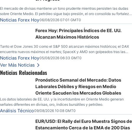
El mercado de divisas mantiene un tono prudente mientras persisten las dudas
sobre Oriente Medio. El petróleo sigue bajo presión, el oro consolida su fortaleza
y los operadores esperan nuevas referencias económicas desde Estados
Noticias Forex Hoy
06/08/2026 07:01 GMT0
Unidos.
Forex Hoy: Principales Índices de EE. UU.
Alcanzan Máximos Históricos
Tanto el Dow Jones 30 como el S&P 500 alcanzan máximos históricos; el DAX
encuentra nuevos máximos el martes; SpaceX y AMD son golpeados tras las
llamadas de ganancias; el petróleo crudo cae por debajo de los $80 con nuevas
Noticias Forex Hoy
05/08/2026 06:33 GMT0
esperanzas; el dólar estadounidense continúa intentando estabilizarse frente al
Ver Más Noticias
yen; el peso mexicano ve un repunte a medida que las tasas caen en EE. UU.
Noticias Relacionadas
Pronóstico Semanal del Mercado: Datos
Laborales Débiles y Riesgos en Medio
Oriente Sacuden los Mercados Globales
Los datos laborales de EE. UU. y la incertidumbre en Oriente Medio generan
señales diferentes en divisas, oro, índices bursátiles y petróleo.
Análisis Técnico
09/08/2026 10:08 GMT0
EUR/USD: El Rally del Euro Muestra Signos de
Estancamiento Cerca de la EMA de 200 Días