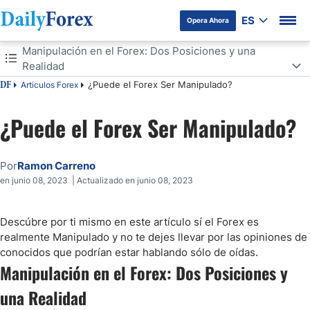
ES
Opera Ahora
Tabla de contenidos
Manipulación en el Forex: Dos Posiciones y una
Realidad
¿Puede el Forex Ser Manipulado?
Articulos Forex
DF
Manipulación en el Forex: Dos Posiciones y una Realidad
¿Puede el Forex Ser Manipulado?
Manipulación por Parte de los Grandes Inversores
¿Cómo Protegerte Frente a la Manipulación Institucional?
Por
Ramon Carreno
en junio 08, 2023 | Actualizado en junio 08, 2023
Manipulación de los Brokers Market Makers en Forex
Descúbre por ti mismo en este artículo sí el Forex es
¿Cómo Evitar la Manipulación por Parte de tu Broker?
realmente Manipulado y no te dejes llevar por las opiniones de
conocidos que podrían estar hablando sólo de oídas.
Manipulación por los Bancos Centrales y Gobiernos
Manipulación en el Forex: Dos Posiciones y
una Realidad
Los Influencers también Pueden Manipular a sus Audiencias