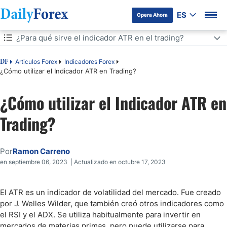
ES
Opera Ahora
Tabla de contenidos
¿Para qué sirve el indicador ATR en el trading?
¿Para qué sirve el indicador ATR en el trading?
Articulos Forex
Indicadores Forex
DF
¿Cómo utilizar el Indicador ATR en Trading?
Cómo se Calcula el ATR (Average True Range)
¿Cómo utilizar el Indicador ATR en
Interpretando el ATR para Analizar la Volatilidad
Trading?
¿Cómo Operar con el Indicador ATR? Estrategias de Trading
Por
Ramon Carreno
Otros Usos del ATR al Hacer Trading en Forex
en septiembre 06, 2023 | Actualizado en octubre 17, 2023
Indicador ATR en TradingView
El ATR es un indicador de volatilidad del mercado. Fue creado
por J. Welles Wilder, que también creó otros indicadores como
Uso del Indicador ATR en MT4
el RSI y el ADX. Se utiliza habitualmente para invertir en
mercados de materias primas, pero puede utilizarse para