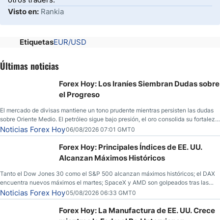
Visto en:
Rankia
Etiquetas
EUR/USD
Últimas noticias
Forex Hoy: Los Iraníes Siembran Dudas sobre
el Progreso
El mercado de divisas mantiene un tono prudente mientras persisten las dudas
sobre Oriente Medio. El petróleo sigue bajo presión, el oro consolida su fortaleza
y los operadores esperan nuevas referencias económicas desde Estados
Noticias Forex Hoy
06/08/2026 07:01 GMT0
Unidos.
Forex Hoy: Principales Índices de EE. UU.
Alcanzan Máximos Históricos
Tanto el Dow Jones 30 como el S&P 500 alcanzan máximos históricos; el DAX
encuentra nuevos máximos el martes; SpaceX y AMD son golpeados tras las
llamadas de ganancias; el petróleo crudo cae por debajo de los $80 con nuevas
Noticias Forex Hoy
05/08/2026 06:33 GMT0
esperanzas; el dólar estadounidense continúa intentando estabilizarse frente al
yen; el peso mexicano ve un repunte a medida que las tasas caen en EE. UU.
Forex Hoy: La Manufactura de EE. UU. Crece