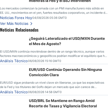
mientras la Fed y el BoJ Intervienen
Los mercados comienzan la jornada con un PMI manufacturero más sólido en
EE. UU., movimientos en el yen, fuertes resultados corporativos, un incidente de
seguridad en Bitcoin y nuevas señales desde el mercado del petróleo.
Noticias Forex Hoy
04/08/2026 05:36 GMT0
Ver Más Noticias
Noticias Relacionadas
¿Seguirá Lateralizado el USD/MXN Durante
el Mes de Agosto?
El USD/MXN continúa moviéndose dentro de un rango técnico, aunque varios
factores macroeconómicos y geopolíticos podrían modificar el equilibrio que ha
dominado al mercado en las últimas semanas.
Análisis Técnico
06/08/2026 15:16 GMT0
EUR/USD Continúa Operando Sin Ninguna
Convicción Clara
EUR/USD sigue probando un nivel clave sin liberarse, ya que las expectativas
de la Fed y los titulares del Golfo dejan un mercado que aún carece de
convicción real.
Análisis Técnico
06/08/2026 14:58 GMT0
USD/BRL Se Mantiene en Rango Amid
Recorte de Tasas y Vigilancia Electoral