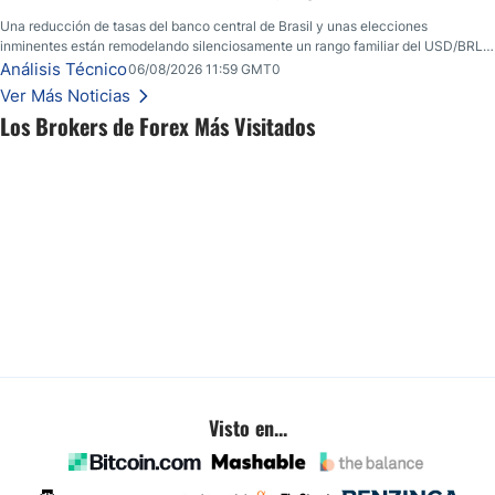
Una reducción de tasas del banco central de Brasil y unas elecciones
inminentes están remodelando silenciosamente un rango familiar del USD/BRL.
Una reducción de tasas por parte del banco central de Brasil y unas elecciones
Análisis Técnico
06/08/2026 11:59 GMT0
inminentes están remodelando silenciosamente un rango familiar del USD/BRL.
Ver Más Noticias
Esto es lo que los traders están observando a continuación.
Los Brokers de Forex Más Visitados
Visto en...