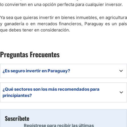
lo convierten en una opción perfecta para cualquier inversor.
Ya sea que quieras invertir en bienes inmuebles, en agricultura
y ganadería o en mercados financieros, Paraguay es un país
que debes tener en consideración.
Preguntas Frecuentes
¿Es seguro invertir en Paraguay?
Por supuesto que sí, aunque es importante operar
¿Qué sectores son los más recomendados para
siempre a través de plataformas reguladas. Paraguay, a
principiantes?
pesar de ser un país en crecimiento, cuenta con políticas
muy estrictas en lo que se refiere a seguridad. Tanto
Si eres un inversor principiante que no tiene mucho
locales como extranjeros podrán invertir de forma segura
capital, puede que el sector inmobiliario y el de ganadería
en Paraguay.
Suscríbete
y agricultura te queden demasiado grandes. Si estás
Regístrese para recibir las últimas