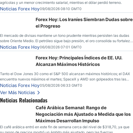
agrícolas y un menor crecimiento salarial, mientras el dólar perdió terreno.
Noticias Forex Hoy
09/08/2026 08:10 GMT0
Forex Hoy: Los Iraníes Siembran Dudas sobre
el Progreso
El mercado de divisas mantiene un tono prudente mientras persisten las dudas
sobre Oriente Medio. El petróleo sigue bajo presión, el oro consolida su fortaleza
y los operadores esperan nuevas referencias económicas desde Estados
Noticias Forex Hoy
06/08/2026 07:01 GMT0
Unidos.
Forex Hoy: Principales Índices de EE. UU.
Alcanzan Máximos Históricos
Tanto el Dow Jones 30 como el S&P 500 alcanzan máximos históricos; el DAX
encuentra nuevos máximos el martes; SpaceX y AMD son golpeados tras las
llamadas de ganancias; el petróleo crudo cae por debajo de los $80 con nuevas
Noticias Forex Hoy
05/08/2026 06:33 GMT0
esperanzas; el dólar estadounidense continúa intentando estabilizarse frente al
Ver Más Noticias
yen; el peso mexicano ve un repunte a medida que las tasas caen en EE. UU.
Noticias Relacionadas
Café Arábica Semanal: Rango de
Negociación más Ajustado a Medida que los
Máximos Desarrollan Impulso
El café arábica entró en este fin de semana cerca del nivel de $318,70, ya que
su rango de precios mostró un ámbito más ajustado, pero las fuerzas