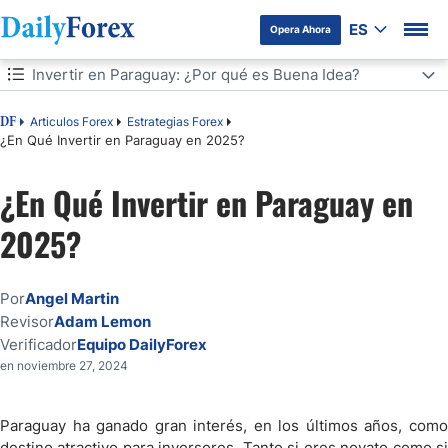
ES
Opera Ahora
Tabla de contenidos
Invertir en Paraguay: ¿Por qué es Buena Idea?
Invertir en Paraguay: ¿Por qué es Buena Idea?
Articulos Forex
Estrategias Forex
DF
¿En Qué Invertir en Paraguay en 2025?
Mejores Sectores para Invertir en Paraguay
¿En Qué Invertir en Paraguay en
Agricultura y Ganadería
2025?
Conclusión: ¿Merece la Pena Invertir en Paraguay en 2025?
Por
Angel Martin
Revisor
Adam Lemon
Verificador
Equipo DailyForex
en noviembre 27, 2024
Paraguay ha ganado gran interés, en los últimos años, como
destino atractivo para inversores. Tanto si eres novato como si