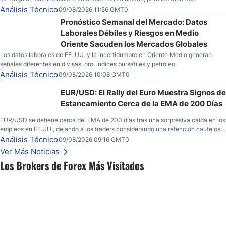
especulativas también están mostrando señales de que una mayor volatilidad
Análisis Técnico
09/08/2026 11:56 GMT0
podría estar en el horizonte para la mercancía.
Pronóstico Semanal del Mercado: Datos
Laborales Débiles y Riesgos en Medio
Oriente Sacuden los Mercados Globales
Los datos laborales de EE. UU. y la incertidumbre en Oriente Medio generan
señales diferentes en divisas, oro, índices bursátiles y petróleo.
Análisis Técnico
09/08/2026 10:08 GMT0
EUR/USD: El Rally del Euro Muestra Signos de
Estancamiento Cerca de la EMA de 200 Días
EUR/USD se detiene cerca del EMA de 200 días tras una sorpresiva caída en los
empleos en EE.UU., dejando a los traders considerando una retención cautelosa
ante un fin de semana incierto.
Análisis Técnico
09/08/2026 09:16 GMT0
Ver Más Noticias
Los Brokers de Forex Más Visitados