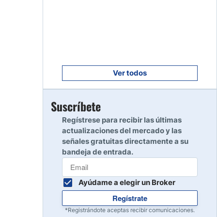
Empezar
8
Leer reseña
Empezar
9
Leer reseña
Ver todos
Empezar
Suscríbete
10
Leer reseña
Regístrese para recibir las últimas
actualizaciones del mercado y las
señales gratuitas directamente a su
bandeja de entrada.
Ayúdame a elegir un Broker
Regístrate
*Registrándote aceptas recibir comunicaciones.