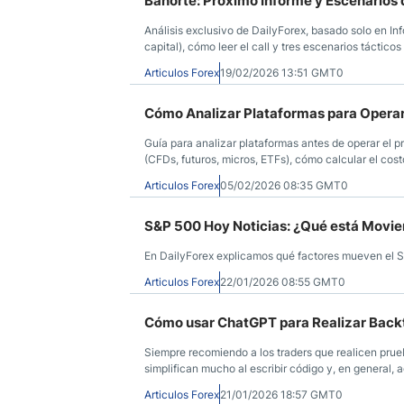
Banorte: Próximo Informe y Escenarios 
Análisis exclusivo de DailyForex, basado solo en Inf
capital), cómo leer el call y tres escenarios tácticos 
Articulos Forex
19/02/2026 13:51 GMT0
Cómo Analizar Plataformas para Operar
Guía para analizar plataformas antes de operar el 
(CFDs, futuros, micros, ETFs), cómo calcular el costo
backtesting) y qué criterios de seguridad y regulaci
Articulos Forex
05/02/2026 08:35 GMT0
S&P 500 Hoy Noticias: ¿Qué está Movien
En DailyForex explicamos qué factores mueven el S&
Articulos Forex
22/01/2026 08:55 GMT0
Cómo usar ChatGPT para Realizar Backte
Siempre recomiendo a los traders que realicen prueb
simplifican mucho al escribir código y, en general, a
Articulos Forex
21/01/2026 18:57 GMT0