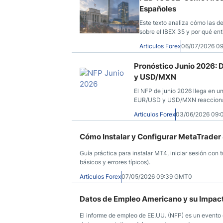
Españoles
Este texto analiza cómo las d
sobre el IBEX 35 y por qué e
reaccionan de forma distinta e
Articulos Forex
06/07/2026 0
Pronóstico Junio 2026: 
y USD/MXN
El NFP de junio 2026 llega en un
EUR/USD y USD/MXN reaccionan 
Articulos Forex
03/06/2026 09
Cómo Instalar y Configurar MetaTrader
Guía práctica para instalar MT4, iniciar sesión con t
básicos y errores típicos).
Articulos Forex
07/05/2026 09:39 GMT0
Datos de Empleo Americano y su Impac
El informe de empleo de EE.UU. (NFP) es un evento