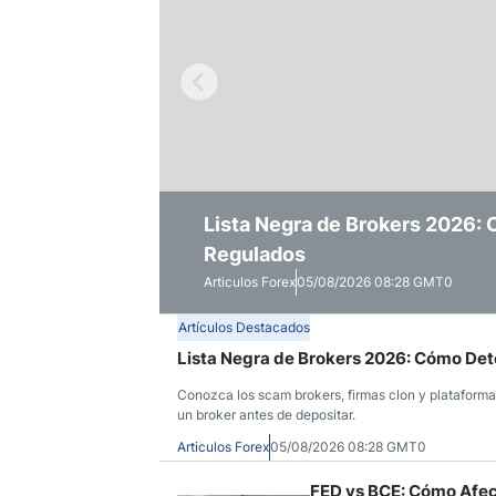
Ecuador
Paraguay
Nasdaq 100
S&P 500
Peru
IBEX 35
Todos los í
Panama
Acciones
Latinoamérica
Nvidia (NVDA)
Mercado Lib
Bolivia
Banco Santander (SAN)
Todas las A
Nicaragua
Lista Negra de Brokers 2026:
FED vs BCE: Cómo Afectan sus 
Pronóstico Junio 2026: Datos
Estados Unidos
Regulados
Bancos Españoles
EUR/USD y USD/MXN
Articulos Forex
Articulos Forex
Articulos Forex
05/08/2026 08:28 GMT0
06/07/2026 09:25 GMT0
03/06/2026 09:08 GMT0
Artículos Destacados
Lista Negra de Brokers 2026: Cómo Det
Conozca los scam brokers, firmas clon y plataforma
un broker antes de depositar.
Articulos Forex
05/08/2026 08:28 GMT0
FED vs BCE: Cómo Afect