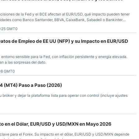
ecisiones de la Fed y el BCE afectan al EUR/USD, qué impacto pueden tener
ntidades como Banco Santander, BBVA, CaixaBank, Sabadell o Bankinter
n función del entorno de tipos de interés.
9:25 GMT0
Datos de Empleo de EE UU (NFP) y su Impacto en EUR/USD
 entorno sensible para la Fed, con inflación persistente y energía elevada.
a las sorpresas del dato.
:08 GMT0
 4 (MT4) Paso a Paso (2026)
u bróker y dejar la plataforma lista para operar con control (incluye ajustes
to en el Dólar, EUR/USD y USD/MXN en Mayo 2026
 clave para el Forex. Su impacto en el dólar, EUR/USD y USD/MXN depende