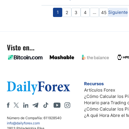
1
…
Siguiente
2
3
4
45
Visto en...
Recursos
Artículos Forex
¿Cómo Calcular los Pi
Horario para Trading
¿Cómo Calcular los P
¿A qué Hora Abre el 
Número de Compañía: 611928540
info@dailyforex.com
2803 Philadelphia Pike