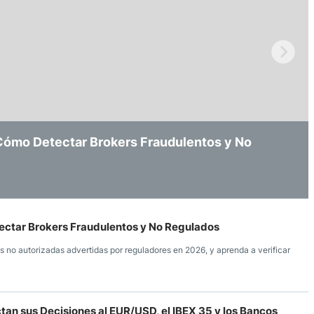
ndices
re (MELI)
cciones
 Cómo Detectar Brokers Fraudulentos y No
Decisiones al EUR/USD, el IBEX 35 y los
 de Empleo de EE UU (NFP) y su Impacto en
ectar Brokers Fraudulentos y No Regulados
s no autorizadas advertidas por reguladores en 2026, y aprenda a verificar
an sus Decisiones al EUR/USD, el IBEX 35 y los Bancos