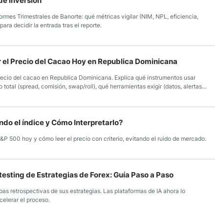
de Inversión
ormes Trimestrales de Banorte: qué métricas vigilar (NIM, NPL, eficiencia,
para decidir la entrada tras el reporte.
 el Precio del Cacao Hoy en Republica Dominicana
precio del cacao en Republica Dominicana. Explica qué instrumentos usar
 total (spread, comisión, swap/roll), qué herramientas exigir (datos, alertas,
ón verificar, con checklist práctico de DailyForex.
do el índice y Cómo Interpretarlo?
P 500 hoy y cómo leer el precio con criterio, evitando el ruido de mercado.
sting de Estrategias de Forex: Guía Paso a Paso
as retrospectivas de sus estrategias. Las plataformas de IA ahora lo
celerar el proceso.