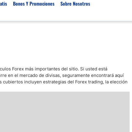
atis
Bonos Y Promociones
Sobre Nosotros
 de Broker
Empresas de Fondeo
Noticias del Mercados
rs Regulados
Lista de Mejores Prop F
Análisis Forex
rs Para Scalping
Empresas de Fondeo en
Señales Forex Gratis
Unidos
r Oro
El Oro va a Subir o Baja
Empresas de Fondeo de
ículos Forex más importantes del sitio. Si usted está
rs de Trading Automático
Tendencia Euro Próxim
ivisas
curre en el mercado de divisas, seguramente encontrará aquí
r para Metatrader 4
Noticias Forex Diarias
 cubiertos incluyen estrategias del Forex trading, la elección
rs por Categoría
Mercado de Acciones 
Cacao
/USD)
aterias Primas