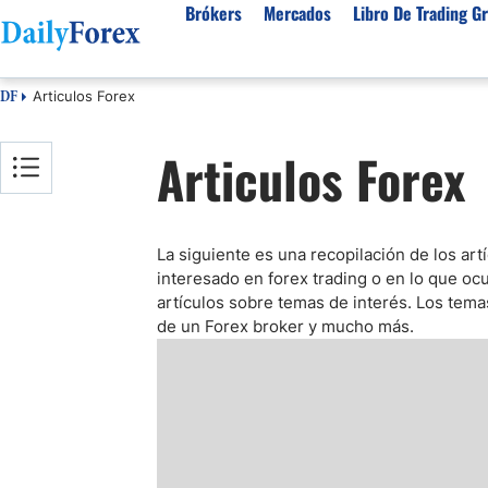
Brókers
Mercados
Libro De Trading Gr
Articulos Forex
DF
Mejores Brokers por País
Activos populares
Acerca de DailyForex
Tipos
Articulos Forex
España
Sobre Nosotros
Broke
Divisas
Argentina
Política editorial
Broke
USD/MXN
USD/JPY
Rep. Dominicana
Cómo generamos ingresos
Broke
EUR/USD
USD/COP
La siguiente es una recopilación de los art
Mexico
Nuestra metodología
Broke
USD/PEN
Todas las D
interesado en forex trading o en lo que o
Colombia
Índice de confianza
Broke
artículos sobre temas de interés. Los temas
Materias Primas
Costa Rica
Por qué confiar en nosotros
Broke
de un Forex broker y mucho más.
Venezuela
Precio del Cafe
Precio del 
Guatemala
Oro (XAU/USD)
Plata (XAG
Cuba
Petróleo WTI
Todas las M
El Salvador
Indices