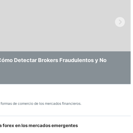
ndices
re (MELI)
cciones
 Cómo Detectar Brokers Fraudulentos y No
Decisiones al EUR/USD, el IBEX 35 y los
 de Empleo de EE UU (NFP) y su Impacto en
s formas de comercio de los mercados financieros.
sta forex en los mercados emergentes