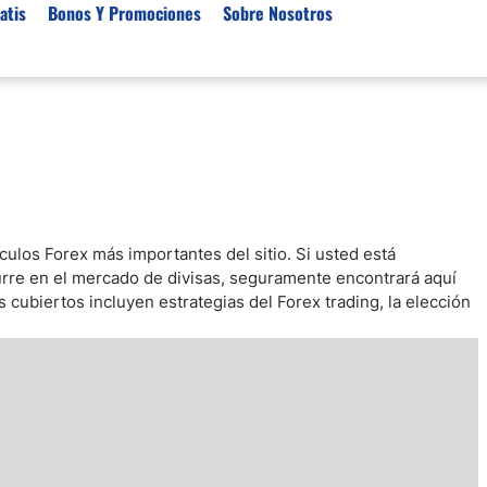
atis
Bonos Y Promociones
Sobre Nosotros
 de Broker
Empresas de Fondeo
Noticias del Mercados
rs Regulados
Lista de Mejores Prop F
Análisis Forex
rs Para Scalping
Empresas de Fondeo en
Señales Forex Gratis
Unidos
r Oro
El Oro va a Subir o Baja
Empresas de Fondeo de
ículos Forex más importantes del sitio. Si usted está
rs de Trading Automático
Tendencia Euro Próxim
ivisas
curre en el mercado de divisas, seguramente encontrará aquí
r para Metatrader 4
Noticias Forex Diarias
 cubiertos incluyen estrategias del Forex trading, la elección
rs por Categoría
Mercado de Acciones 
Cacao
/USD)
aterias Primas