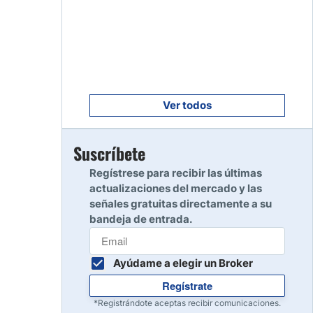
Empezar
8
Leer reseña
Empezar
9
Leer reseña
Ver todos
Empezar
Suscríbete
10
Leer reseña
Regístrese para recibir las últimas
actualizaciones del mercado y las
señales gratuitas directamente a su
bandeja de entrada.
Ayúdame a elegir un Broker
Regístrate
*Registrándote aceptas recibir comunicaciones.