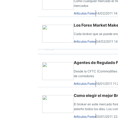
Como cualquier mercado el me
mercados
Articulos Forex
14/02/2011 1
Los Forex Market Make
Cada broker que se puede enco
Articulos Forex
04/02/2011 1
Publicidad
Agentes de Regulado 
Desde la CFTC (Commodities Fu
de corredores
Articulos Forex
16/01/2011 11
Como elegir el mejor B
El broker en este mercado for
abierto todos los días. Los c
medida a los intermediarios p
Articulos Forex
05/01/2011 2