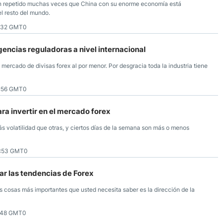
han repetido muchas veces que China con su enorme economía está
l resto del mundo.
8:32 GMT0
encias reguladoras a nivel internacional
ercado de divisas forex al por menor. Por desgracia toda la industria tiene
8:56 GMT0
ra invertir en el mercado forex
ás volatilidad que otras, y ciertos días de la semana son más o menos
0:53 GMT0
ar las tendencias de Forex
s cosas más importantes que usted necesita saber es la dirección de la
6:48 GMT0