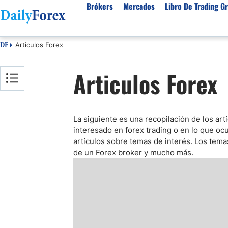
Brókers
Mercados
Libro De Trading Gr
Articulos Forex
DF
Mejores Brokers por País
Activos populares
Acerca de DailyForex
Tipos
Articulos Forex
España
Sobre Nosotros
Broke
Divisas
Argentina
Política editorial
Broke
USD/MXN
USD/JPY
Rep. Dominicana
Cómo generamos ingresos
Broke
EUR/USD
USD/COP
La siguiente es una recopilación de los art
Mexico
Nuestra metodología
Broke
USD/PEN
Todas las D
interesado en forex trading o en lo que o
Colombia
Índice de confianza
Broke
artículos sobre temas de interés. Los temas
Materias Primas
Costa Rica
Por qué confiar en nosotros
Broke
de un Forex broker y mucho más.
Venezuela
Precio del Cafe
Precio del 
Guatemala
Oro (XAU/USD)
Plata (XAG
Cuba
Petróleo WTI
Todas las M
El Salvador
Indices