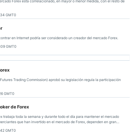
rcado Forex está correlacionado, en mayor o menor medida, con el resto de
4:34 GMT0
r
ntrar en Internet podría ser considerado un creador del mercado Forex.
4:09 GMT0
Forex
tures Trading Commission) aprobó su legislación regula la participación
:26 GMT0
roker de Forex
ex trabaja toda la semana y durante todo el día para mantener el mercado
omerciantes que han invertido en el mercado de Forex, dependen en gran
ara sus transacciones.
2:42 GMT0