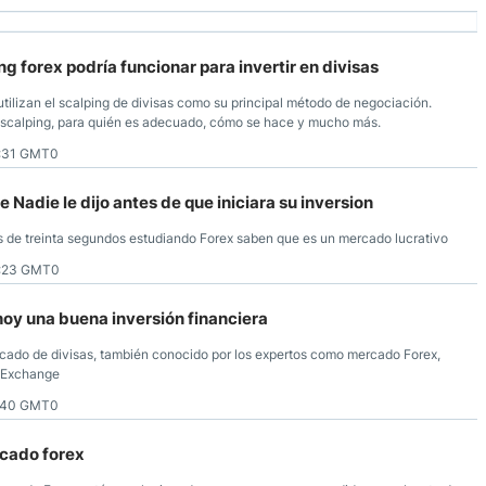
ng forex podría funcionar para invertir en divisas
ilizan el scalping de divisas como su principal método de negociación.
el scalping, para quién es adecuado, cómo se hace y mucho más.
5:31 GMT0
 Nadie le dijo antes de que iniciara su inversion
 de treinta segundos estudiando Forex saben que es un mercado lucrativo
9:23 GMT0
y una buena inversión financiera
ado de divisas, también conocido por los expertos como mercado Forex,
n Exchange
3:40 GMT0
cado forex