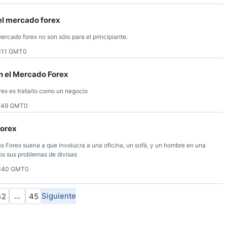
el mercado forex
rcado forex no son sólo para el principiante.
3:11 GMT0
en el Mercado Forex
orex es tratarlo como un negocio
2:49 GMT0
Forex
es Forex suena a que involucra a una oficina, un sofá, y un hombre en una
dos sus problemas de divisas
9:40 GMT0
…
Siguiente
42
45