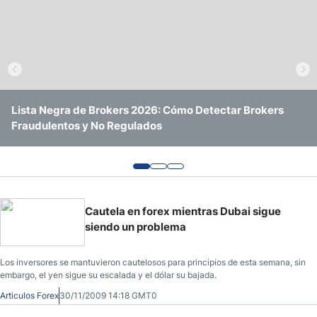
Tendencias Forex
Herramientas Forex
Psicología Forex
Lista Negra de Brokers 2026: Cómo Detectar Brokers
FED vs BCE: Cómo Afectan sus Decisiones al EUR/USD, el
Pronóstico Junio 2026: Datos de Empleo de EE UU (NFP)
Fraudulentos y No Regulados
IBEX 35 y los Bancos Españoles
y su Impacto en EUR/USD y USD/MXN
Cómo Calcular Apalancamiento
Cómo Contar Los Pips
Cautela en forex mientras Dubai sigue
siendo un problema
Los inversores se mantuvieron cautelosos para principios de esta semana, sin
embargo, el yen sigue su escalada y el dólar su bajada.
Articulos Forex
30/11/2009 14:18 GMT0