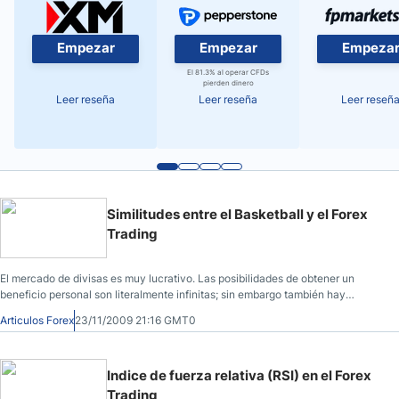
Empezar
Empezar
Empeza
El 81.3% al operar CFDs
pierden dinero
Leer reseña
Leer reseña
Leer reseñ
Similitudes entre el Basketball y el Forex
Trading
El mercado de divisas es muy lucrativo. Las posibilidades de obtener un
beneficio personal son literalmente infinitas; sin embargo también hay
perdidas.
Articulos Forex
23/11/2009 21:16 GMT0
Indice de fuerza relativa (RSI) en el Forex
Trading