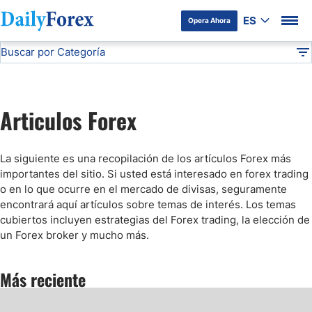
ES
Opera Ahora
Buscar por Categoría
Divulgación del Anunciante
Articulos Forex
DF
Fundamentos del Mercado de Divisas
Articulos Forex
Forex Brokers
La siguiente es una recopilación de los artículos Forex más
Guias Forex
importantes del sitio. Si usted está interesado en forex trading
o en lo que ocurre en el mercado de divisas, seguramente
encontrará aquí artículos sobre temas de interés. Los temas
Estrategias Forex
cubiertos incluyen estrategias del Forex trading, la elección de
un Forex broker y mucho más.
Indicadores Forex
Más reciente
Criptomonedas