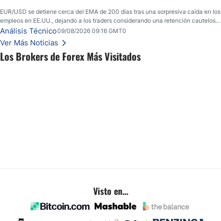
EUR/USD se detiene cerca del EMA de 200 días tras una sorpresiva caída en los
empleos en EE.UU., dejando a los traders considerando una retención cautelosa
ante un fin de semana incierto.
Análisis Técnico
09/08/2026 09:16 GMT0
Ver Más Noticias
Los Brokers de Forex Más Visitados
Visto en...