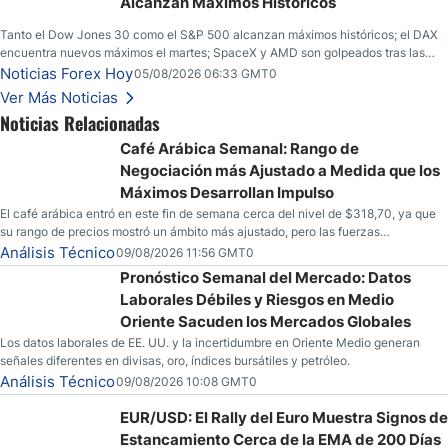
Alcanzan Máximos Históricos
Tanto el Dow Jones 30 como el S&P 500 alcanzan máximos históricos; el DAX
encuentra nuevos máximos el martes; SpaceX y AMD son golpeados tras las
llamadas de ganancias; el petróleo crudo cae por debajo de los $80 con nuevas
Noticias Forex Hoy
05/08/2026 06:33 GMT0
esperanzas; el dólar estadounidense continúa intentando estabilizarse frente al
Ver Más Noticias
yen; el peso mexicano ve un repunte a medida que las tasas caen en EE. UU.
Noticias Relacionadas
Café Arábica Semanal: Rango de
Negociación más Ajustado a Medida que los
Máximos Desarrollan Impulso
El café arábica entró en este fin de semana cerca del nivel de $318,70, ya que
su rango de precios mostró un ámbito más ajustado, pero las fuerzas
especulativas también están mostrando señales de que una mayor volatilidad
Análisis Técnico
09/08/2026 11:56 GMT0
podría estar en el horizonte para la mercancía.
Pronóstico Semanal del Mercado: Datos
Laborales Débiles y Riesgos en Medio
Oriente Sacuden los Mercados Globales
Los datos laborales de EE. UU. y la incertidumbre en Oriente Medio generan
señales diferentes en divisas, oro, índices bursátiles y petróleo.
Análisis Técnico
09/08/2026 10:08 GMT0
EUR/USD: El Rally del Euro Muestra Signos de
Estancamiento Cerca de la EMA de 200 Días