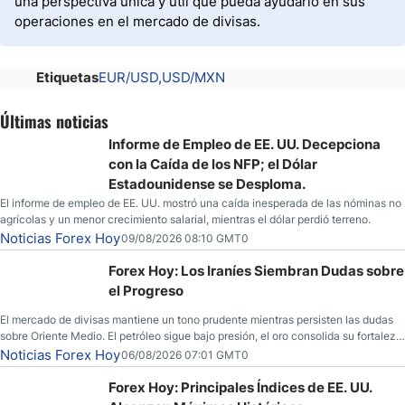
una perspectiva única y útil que pueda ayudarlo en sus
operaciones en el mercado de divisas.
Etiquetas
EUR/USD
USD/MXN
Últimas noticias
Informe de Empleo de EE. UU. Decepciona
con la Caída de los NFP; el Dólar
Estadounidense se Desploma.
El informe de empleo de EE. UU. mostró una caída inesperada de las nóminas no
agrícolas y un menor crecimiento salarial, mientras el dólar perdió terreno.
Noticias Forex Hoy
09/08/2026 08:10 GMT0
Forex Hoy: Los Iraníes Siembran Dudas sobre
el Progreso
El mercado de divisas mantiene un tono prudente mientras persisten las dudas
sobre Oriente Medio. El petróleo sigue bajo presión, el oro consolida su fortaleza
y los operadores esperan nuevas referencias económicas desde Estados
Noticias Forex Hoy
06/08/2026 07:01 GMT0
Unidos.
Forex Hoy: Principales Índices de EE. UU.