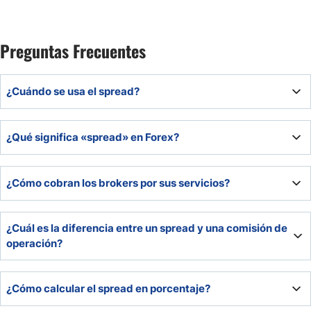
Preguntas Frecuentes
¿Cuándo se usa el spread?
Los brokers de forex y CFDs usan spread cuando no
¿Qué significa «spread» en Forex?
cobran comisiones fijas por operación.
El spread es la comisión que le pagas a tu broker por
¿Cómo cobran los brokers por sus servicios?
ejecutar una posición en Forex. Puedes calcularlo
restando los precios ask-bid.
Algunos brokers cobran una comisión directa como un
¿Cuál es la diferencia entre un spread y una comisión de
porcentaje a partir del tamaño de tu posición, mientras
operación?
que otros, cobran una comisión indirecta a partir del
spread ask-bid.
¡Ninguna! El spread también es una comisión que te
¿Cómo calcular el spread en porcentaje?
cobran por operar. La única diferencia radica en la base de
cálculo entre un spread y una comisión propiamente