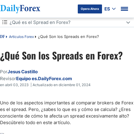
ES
Opera Ahora
Tabla de contenidos
¿Qué es el Spread en Forex?
¿Qué es el Spread en Forex?
¿Qué Son los Spreads en Forex?
Articulos Forex
DF
¿Cuál es la Función del Spread?
¿Qué Son los Spreads en Forex?
¿Cuáles son los Tipos de Spread?
Por
Jesus Castillo
¿Cuáles son los Factores que Influyen en el Spread?
Revisor
Equipo es.DailyForex.com
en abril 03, 2023 | Actualizado en diciembre 01, 2024
¿Es Importante la Hora del Día en el Trading de Forex?
Uno de los aspectos importantes al comparar brokers de Forex
¿Cuándo es más Conveniente Operar en Forex?
es el spread. Pero, ¿sabes lo que es y cómo se calcula? ¿Eres
consciente de cómo te afecta un spread excesivamente alto?
Cómo se Expresa el Spread de un Par de Divisas
Descúbrelo todo en este artículo.
Ejemplos de Spread en Forex