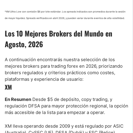
*XM Ultra Low con comisión $8 por lote estándar. Los spreads indicados son promedios durante la sesión
de mayor liquidez. Spreads verificados en abril 2026, y pueden variar durante eventos de alta volatilidad.
Los 10 Mejores Brokers del Mundo en
Agosto, 2026
A continuación encontrarás nuestra selección de los
mejores brokers para trading forex en 2026, priorizando
brokers regulados y criterios prácticos como costes,
plataformas y experiencia de usuario:
XM
En Resumen
Desde $5 de depósito, copy trading, y
regulación DFSA para mayor protección regional, la opción
más accesible de la lista para empezar a operar.
XM lleva operando desde 2009 y está regulado por ASIC
(Australia), CySEC (UE), DFSA (Dubái) y FSC (Belice).