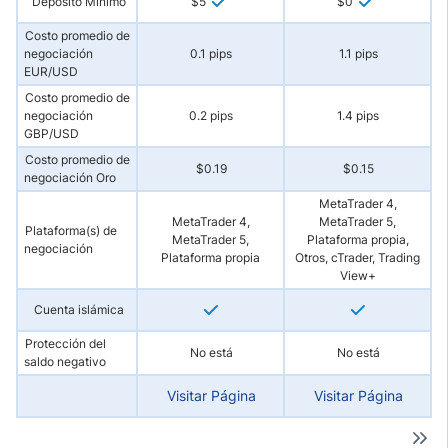
Depósito Mínimo
$5
$0
Costo promedio de
negociación
0.1 pips
1.1 pips
EUR/USD
Costo promedio de
negociación
0.2 pips
1.4 pips
GBP/USD
Costo promedio de
$0.19
$0.15
negociación Oro
MetaTrader 4,
MetaTrader 4,
MetaTrader 5,
Plataforma(s) de
MetaTrader 5,
Plataforma propia,
negociación
Plataforma propia
Otros, cTrader, Trading
View+
Cuenta islámica
Protección del
No está
No está
saldo negativo
Visitar Página
Visitar Página