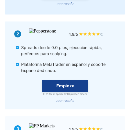
Leer reseña
2
4.9/5
Spreads desde 0.0 pips, ejecución rápida,
perfectos para scalping.
Plataforma MetaTrader en español y soporte
hispano dedicado.
Empieza
El 81.3% al operar CFDs pierden dinero
Leer reseña
3
4.9/5