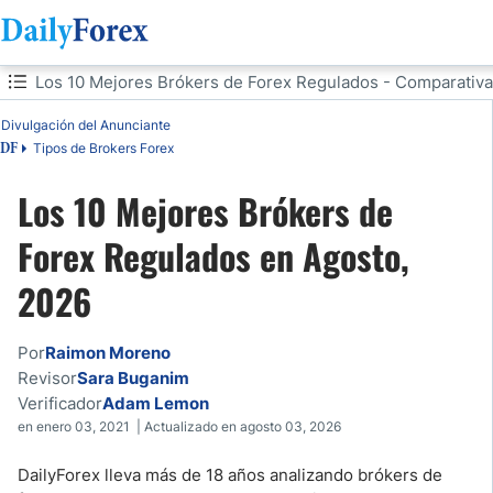
Tabla de contenidos
Los 10 Mejores Brókers de Forex Regulados - Comparativa
Divulgación del Anunciante
Los 10 Mejores Brókers de Forex Regulados - Comparativa Rápida
Tipos de Brokers Forex
DF
Los 10 Mejores Brokers del Mundo en Agosto, 2026
Los 10 Mejores Brókers de
Niveles de Regulación de Brokers de Forex Confiables
Forex Regulados en Agosto,
2026
¿Es Legal el Trading de Forex en España y América Latina?
Brokers Regulados: Por Qué FCA y ASIC Te Protegen Mejor
Por
Raimon Moreno
Revisor
Sara Buganim
Depósitos y Retiros: Qué Funciona en tu País
Verificador
Adam Lemon
en enero 03, 2021 | Actualizado en agosto 03, 2026
¿Cuál es la Mejor Plataforma de Trading para un Trader Hispanohablante?
DailyForex lleva más de 18 años analizando brókers de