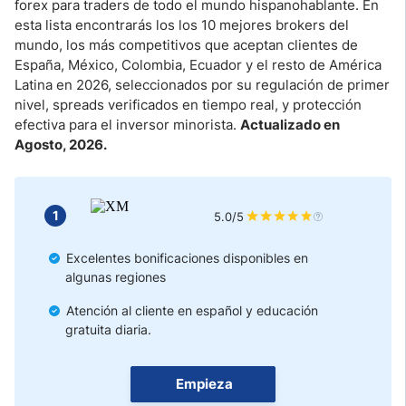
¿Tienes que Pagar Impuestos por las Ganancias del Forex?
forex para traders de todo el mundo hispanohablante. En
esta lista encontrarás los los 10 mejores brokers del
mundo, los más competitivos que aceptan clientes de
Cómo Elegir el Mejor Bróker de Forex Según tu Perfil
España, México, Colombia, Ecuador y el resto de América
Latina en 2026, seleccionados por su regulación de primer
Nuestra Conclusión
nivel, spreads verificados en tiempo real, y protección
efectiva para el inversor minorista.
Actualizado en
Agosto, 2026.
1
5.0/5
Excelentes bonificaciones disponibles en
algunas regiones
Atención al cliente en español y educación
gratuita diaria.
Empieza