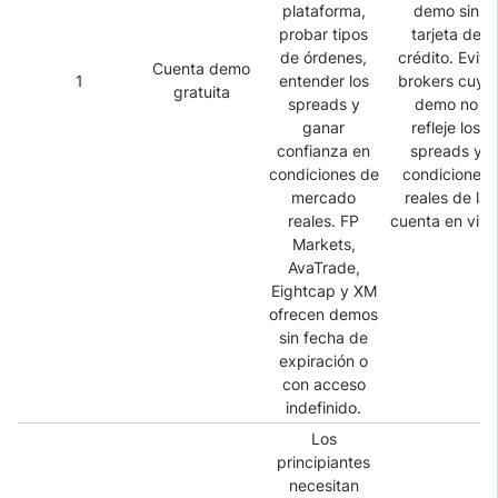
plataforma,
demo sin
probar tipos
tarjeta de
de órdenes,
crédito. Evita
Cuenta demo
1
entender los
brokers cuya
gratuita
spreads y
demo no
ganar
refleje los
confianza en
spreads y
condiciones de
condiciones
mercado
reales de la
reales. FP
cuenta en vivo
Markets,
AvaTrade,
Eightcap y XM
ofrecen demos
sin fecha de
expiración o
con acceso
indefinido.
Los
principiantes
necesitan