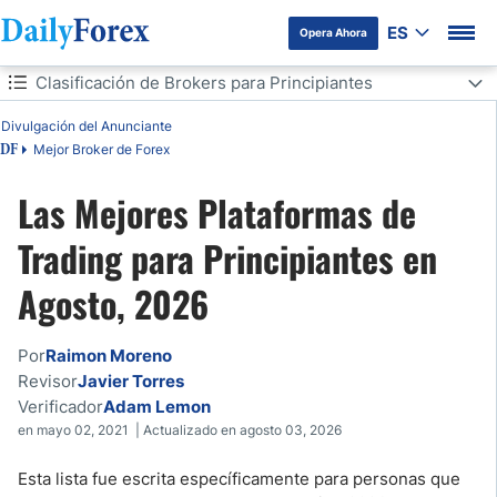
ES
Opera Ahora
Tabla de contenidos
Clasificación de Brokers para Principiantes
Divulgación del Anunciante
Clasificación de Brokers para Principiantes
Mejor Broker de Forex
DF
Antes de Elegir: 5 Preguntas Clave para Principiantes
Las Mejores Plataformas de
Comparativa de las Mejores Plataformas para Principiantes
Trading para Principiantes en
Agosto, 2026
5 Características Esenciales para Brokers de Principiantes
Cómo Elegimos Estos Brokers
Por
Raimon Moreno
Revisor
Javier Torres
XM: El Mejor Broker Integral para Principiantes
Verificador
Adam Lemon
en mayo 02, 2021 | Actualizado en agosto 03, 2026
Plataformas de Trading por Broker
Esta lista fue escrita específicamente para personas que