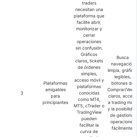
traders
necesitan una
plataforma que
facilite abrir,
monitorizar y
cerrar
operaciones
sin confusión.
Gráficos
Busca
claros, tickets
navegación
de órdenes
limpia, gráfico
simples,
legibles,
acceso móvil y
Plataformas
botones de
plataformas
amigables
Comprar/Vend
3
conocidas
para
claros, acceso
como MT4,
principiantes
a trading móvi
MT5, cTrader o
y la posibilida
TradingView
de gestionar
pueden
operaciones
facilitar la
fácilmente.
curva de