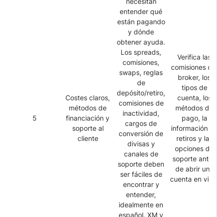
necesitan
entender qué
están pagando
y dónde
obtener ayuda.
Los spreads,
Verifica las
comisiones,
comisiones de
swaps, reglas
broker, los
de
tipos de
depósito/retiro,
Costes claros,
cuenta, los
comisiones de
métodos de
métodos de
inactividad,
5
financiación y
pago, la
cargos de
soporte al
información d
conversión de
cliente
retiros y las
divisas y
opciones de
canales de
soporte antes
soporte deben
de abrir una
ser fáciles de
cuenta en vivo
encontrar y
entender,
idealmente en
español. XM y