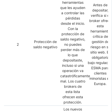
herramientas
Antes de
que les ayuden
depositar,
a controlar las
verifica si el
pérdidas
broker ofrece
desde el inicio.
esta
Con la
herramienta
protección de
crítica de
saldo negativo,
Protección de
gestión de
2
no puedes
saldo negativo
riesgo en su
perder más de
sitio web. Es
lo que
obligatoria
depositaste,
bajo regulació
incluso si una
ESMA para
operación va
clientes
catastróficamente
minoristas en
mal. Los cuatro
Europa.
brokers de
esta lista
ofrecen esta
protección.
Los nuevos