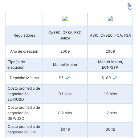
A
CySEC, DFSA, FSC
Reguladores
ASIC, CySEC, FCA, FSA
Belize
Año de creación
2009
2009
Tipo(s) de
Market Maker,
Market Maker
ejecución
ECN/STP
Depósito Mínimo
$5
$100
Costo promedio de
negociación
0.1 pips
1.0 pips
EUR/USD
Costo promedio de
negociación
0.2 pips
1.2 pips
GBP/USD
Costo promedio de
$0.19
$0.12
negociación Oro