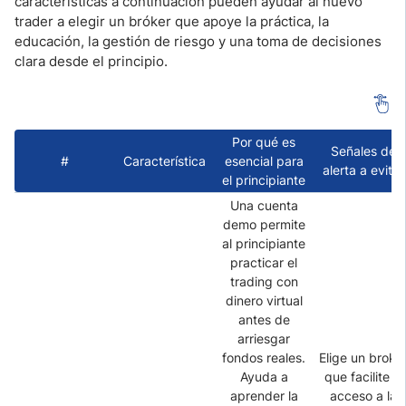
características a continuación pueden ayudar al nuevo
trader a elegir un bróker que apoye la práctica, la
educación, la gestión de riesgo y una toma de decisiones
clara desde el principio.
Por qué es
Señales de
#
Característica
esencial para
alerta a evitar
el principiante
Una cuenta
demo permite
al principiante
practicar el
trading con
dinero virtual
antes de
arriesgar
fondos reales.
Elige un broke
Ayuda a
que facilite el
aprender la
acceso a la