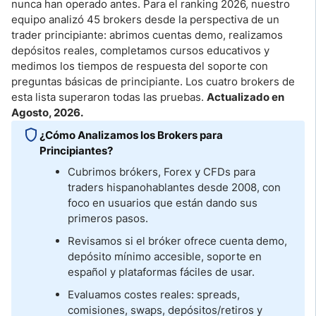
Por Qué las Cuentas Demo son Esenciales para el Principiante
nunca han operado antes. Para el ranking 2026, nuestro
equipo analizó 45 brokers desde la perspectiva de un
trader principiante: abrimos cuentas demo, realizamos
Qué es el Apalancamiento y Cómo Puede Vaciar tu Cuenta
depósitos reales, completamos cursos educativos y
medimos los tiempos de respuesta del soporte con
Apalancamiento en España vs. LATAM, una Diferencia Importante
preguntas básicas de principiante. Los cuatro brokers de
esta lista superaron todas las pruebas.
Actualizado en
Cómo Empezar a Operar Forex como Principiante
Agosto, 2026.
¿Cómo Analizamos los Brokers para
¿Es el Copy Trading una Buena Opción para Principiantes?
Principiantes?
Ventajas Reales y Riesgos reales del Copy Trading para
Cubrimos brókers, Forex y CFDs para
Principiantes
traders hispanohablantes desde 2008, con
foco en usuarios que están dando sus
Estrategias de Trading Forex para Principiantes
primeros pasos.
9 Errores Comunes del Trader Principiante Hispanohablante
Revisamos si el bróker ofrece cuenta demo,
depósito mínimo accesible, soporte en
español y plataformas fáciles de usar.
Conclusión
Evaluamos costes reales: spreads,
comisiones, swaps, depósitos/retiros y