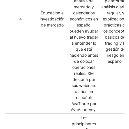
análisis de
plataforma,
mercado y
análisis diario 
Educación e
calendarios
regular, y
4
investigación
económicos en
explicaciones
de mercado
español
prácticas de
pueden ayudar
los conceptos
al nuevo trader
básicos del
a entender lo
trading y la
que está
gestión de
haciendo antes
riesgo en
de colocar
español.
operaciones
reales. XM
destaca por
sus webinars
diarios en
español;
AvaTrade por
AvaAcademy.
Los
principiantes