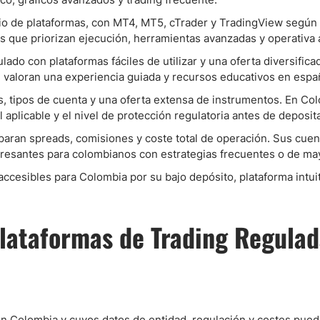
o de plataformas, con MT4, MT5, cTrader y TradingView según l
os que priorizan ejecución, herramientas avanzadas y operativa a
lado con plataformas fáciles de utilizar y una oferta diversifi
 valoran una experiencia guiada y recursos educativos en espa
, tipos de cuenta y una oferta extensa de instrumentos. En Co
 aplicable y el nivel de protección regulatoria antes de deposita
aran spreads, comisiones y coste total de operación. Sus cue
eresantes para colombianos con estrategias frecuentes o de m
 accesibles para Colombia por su bajo depósito, plataforma intui
lataformas de Trading Regulad
Colombia y cuyos datos de entidad, regulación y costes puede