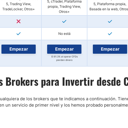
5, cTrader, Plataforma
5, Trading View,
5, Plataforma propia,
propia, Trading View,
TradeLocker, Otros+
Basada en la web, Otro
Otros+
No está
Empezar
Empezar
Empezar
El 81.3% al operar CFDs
pierden dinero
s Brokers para Invertir desde 
alquiera de los brokers que te indicamos a continuación. Tiene
cen un servicio de primer nivel y los hemos probado personalm