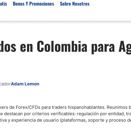
atis
Bonos Y Promociones
Sobre Nosotros
 de Broker
Empresas de Fondeo
Noticias del Mercados
dos en Colombia para Ag
rs Regulados
Lista de Mejores Prop F
Análisis Forex
rs Para Scalping
Empresas de Fondeo en
Señales Forex Gratis
Unidos
r Oro
El Oro va a Subir o Baja
Empresas de Fondeo de
rs de Trading Automático
Tendencia Euro Próxim
ivisas
r para Metatrader 4
Noticias Forex Diarias
icador
Adam Lemon
rs por Categoría
Mercado de Acciones 
Cacao
/USD)
ókers de Forex/CFDs para traders hispanohablantes. Reunimos b
 destacan por criterios verificables: regulación por entidad, t
aterias Primas
iva y experiencia de usuario (plataformas, soporte y proceso de