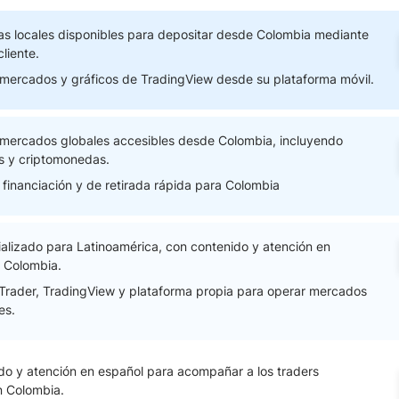
as locales disponibles para depositar desde Colombia mediante
cliente.
ndices
ercados y gráficos de TradingView desde su plataforma móvil.
re (MELI)
mercados globales accesibles desde Colombia, incluyendo
cciones
es y criptomonedas.
financiación y de retirada rápida para Colombia
ializado para Latinoamérica, con contenido y atención en
 Colombia.
rader, TradingView y plataforma propia para operar mercados
es.
zado y atención en español para acompañar a los traders
n Colombia.