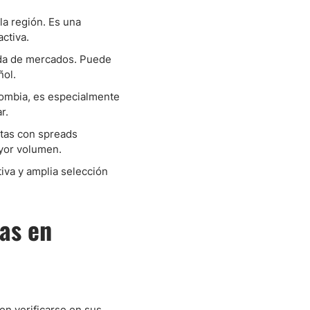
a región. Es una
ctiva.
cada de mercados. Puede
ñol.
lombia, es especialmente
r.
ntas con spreads
ayor volumen.
tiva y amplia selección
as en
n verificarse en sus