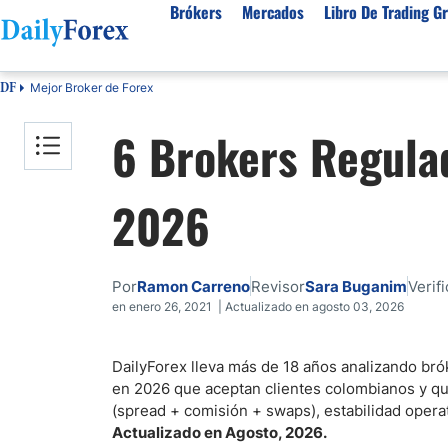
Brókers
Mercados
Libro De Trading Gr
Mejor Broker de Forex
DF
Mejores Brokers por País
Activos populares
Acerca de DailyForex
Tipos
6 Brokers Regula
España
Sobre Nosotros
Broke
Divisas
Argentina
Política editorial
Broke
USD/MXN
USD/JPY
2026
Rep. Dominicana
Cómo generamos ingresos
Broke
EUR/USD
USD/COP
Mexico
Nuestra metodología
Broke
USD/PEN
Todas las D
Colombia
Índice de confianza
Broke
Por
Ramon Carreno
Revisor
Sara Buganim
Verif
Materias Primas
Costa Rica
Por qué confiar en nosotros
Broke
en enero 26, 2021 | Actualizado en agosto 03, 2026
Venezuela
Precio del Cafe
Precio del 
Guatemala
Oro (XAU/USD)
Plata (XAG
DailyForex lleva más de 18 años analizando br
en 2026 que aceptan clientes colombianos y que
Cuba
Petróleo WTI
Todas las M
(spread + comisión + swaps), estabilidad operat
El Salvador
Actualizado en Agosto, 2026.
Indices