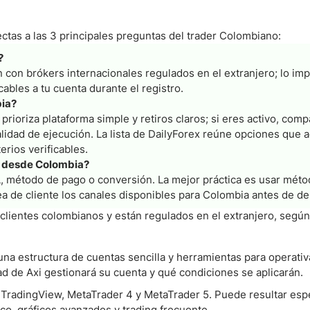
ectas a las 3 principales preguntas del trader Colombiano:
?
 con brókers internacionales regulados en el extranjero; lo im
cables a tu cuenta durante el registro.
bia?
 prioriza plataforma simple y retiros claros; si eres activo, comp
lidad de ejecución. La lista de DailyForex reúne opciones que 
erios verificables.
s desde Colombia?
L, método de pago o conversión. La mejor práctica es usar méto
a de cliente los canales disponibles para Colombia antes de de
clientes colombianos y están regulados en el extranjero, según
a estructura de cuentas sencilla y herramientas para operativa
 de Axi gestionará su cuenta y qué condiciones se aplicarán.
 TradingView, MetaTrader 4 y MetaTrader 5. Puede resultar espe
co, gráficos avanzados y trading frecuente.