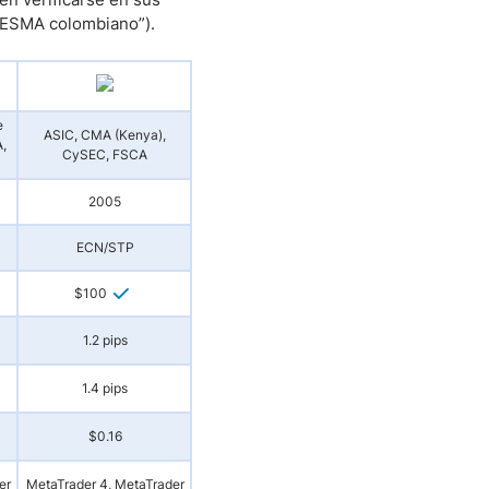
n “ESMA colombiano”).
e
ASIC, CMA (Kenya),
,
CySEC, FSCA
2005
ECN/STP
$100
1.2 pips
1.4 pips
$0.16
er
MetaTrader 4, MetaTrader