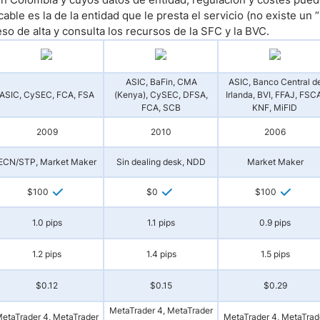
cable es la de la entidad que le presta el servicio (no existe u
eso de alta y consulta los recursos de la SFC y la BVC.
ASIC, BaFin, CMA
ASIC, Banco Central d
ASIC, CySEC, FCA, FSA
(Kenya), CySEC, DFSA,
Irlanda, BVI, FFAJ, FSCA
FCA, SCB
KNF, MiFID
2009
2010
2006
ECN/STP, Market Maker
Sin dealing desk, NDD
Market Maker
$100
$0
$100
1.0 pips
1.1 pips
0.9 pips
1.2 pips
1.4 pips
1.5 pips
$0.12
$0.15
$0.29
MetaTrader 4, MetaTrader
etaTrader 4, MetaTrader
MetaTrader 4, MetaTrad