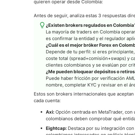
quieren operar desde Colombia:
Antes de seguir, analiza estas 3 respuestas dir
¿Existen brokers regulados en Colombia
La mayoría de traders en Colombia operan
es confirmar la entidad y el regulador apli
¿Cuál es el mejor bróker Forex en Colom
Depende de tu perfil: si eres principiante,
coste total (spread+comisión+swaps) y ca
clientes colombianos y se evalúan por crit
¿Me pueden bloquear depósitos o retiro
Puede haber fricción por verificación AM
nombre, completar KYC y revisar en el áre
Estos son brokers internacionales que aceptan 
cada cuenta:
Axi:
Opción centrada en MetaTrader, con un
colombianos deben comprobar qué entidad
Eightcap:
Destaca por su integración con
colombianos interesados en análisis técni