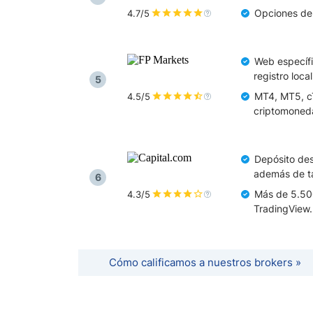
Opciones de 
4.7/5
Web específi
registro loca
5
MT4, MT5, cT
4.5/5
criptomoned
Depósito des
además de ta
6
Más de 5.50
4.3/5
TradingView.
Cómo calificamos a nuestros brokers »