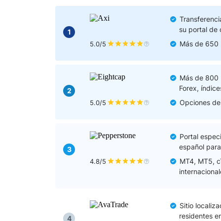
Ecuador
Paraguay
Nasdaq 100
S&P 500
Transferenci
su portal de 
Peru
IBEX 35
Todos los í
1
Más de 650 m
5.0/5
Panama
Acciones
Latinoamérica
Nvidia (NVDA)
Mercado Lib
Bolivia
Más de 800 
Banco Santander (SAN)
Todas las A
Forex, índic
Nicaragua
2
Opciones de 
5.0/5
Estados Unidos
Portal espec
español para
3
MT4, MT5, cT
4.8/5
internacional
Sitio locali
residentes e
4