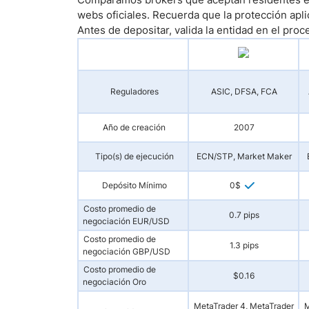
webs oficiales. Recuerda que la protección apli
Antes de depositar, valida la entidad en el proc
Reguladores
ASIC, DFSA, FCA
Año de creación
2007
Tipo(s) de ejecución
ECN/STP, Market Maker
Depósito Mínimo
0$
Costo promedio de
0.7 pips
negociación EUR/USD
Costo promedio de
1.3 pips
negociación GBP/USD
Costo promedio de
$0.16
negociación Oro
MetaTrader 4, MetaTrader
M