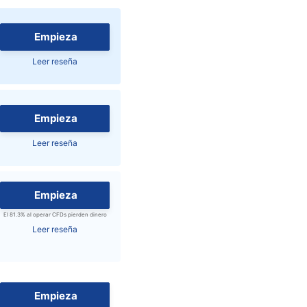
Noticias de Brokers
Empieza
Leer reseña
Empieza
Leer reseña
Empieza
El 81.3% al operar CFDs pierden dinero
Leer reseña
Empieza