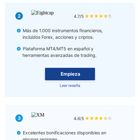
La parte del Day Trading que a ninguno de ustedes le gusta
2
4.7/5
¿Funciona? Entonces, pruébalo.
Más de 1.000 instrumentos financieros,
incluidos Forex, acciones y criptos.
Plataforma MT4/MT5 en español y
herramientas avanzadas de trading.
Empieza
Leer reseña
3
4.6/5
Excelentes bonificaciones disponibles en
algunas regiones