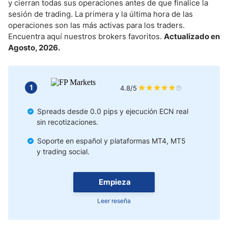
Características de la Plataforma de Trading
y cierran todas sus operaciones antes de que finalice la
sesión de trading. La primera y la última hora de las
operaciones son las más activas para los traders.
Servicio al Cliente
Encuentra aquí nuestros brokers favoritos.
Actualizado en
Agosto, 2026.
Estrategia de Trading
Cuentas Gestionadas de Trading
1
4.8/5
Regulaciones y Licencias
Spreads desde 0.0 pips y ejecución ECN real
sin recotizaciones.
Cómo Ganan Dinero los Brókers
Soporte en español y plataformas MT4, MT5
Métodos de Pago del Brokér
y trading social.
Trading en Diferentes Regiones
Empieza
Metodología
Leer reseña
Entonces, ¿cuál es la estrategia mágica?