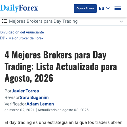
ES
Opera Ahora
Tabla de contenidos
Mejores Brokers para Day Trading
Divulgación del Anunciante
Mejores Brokers para Day Trading
Mejor Broker de Forex
DF
¿Qué es el Day Trading?
4 Mejores Brokers para Day
¿Cuánto Dinero Necesito Para Operar en Day Trading?
Trading: Lista Actualizada para
Agosto, 2026
Cómo Utilizan los Day Trader su Bróker Online
¿Cómo Elegir una Plataforma de Day Trading?
Por
Javier Torres
Revisor
Sara Buganim
¿Cuáles son los Brókers que Ofrecen Rebajas en el Mercado por
Añadir Liquidez?
Verificador
Adam Lemon
en marzo 02, 2021 | Actualizado en agosto 03, 2026
Comparación de los brókers de Day Trading
El day trading es una estrategia en la que los traders abren