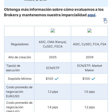
Obtenga más información sobre cómo evaluamos a los
Brokers y mantenemos nuestra imparcialidad
aquí
.
ASIC, CMA (Kenya),
Reguladores
ASIC, CySEC, FCA, FSA
CySEC, FSCA
Año de creación
2005
2009
Tipo(s) de
ECN/STP, Market
ECN/STP
ejecución
Maker
Depósito Mínimo
$100
$100
Costo promedio de
negociación
1.2 pips
1.0 pips
EUR/USD
Costo promedio de
negociación
1.4 pips
1.2 pips
GBP/USD