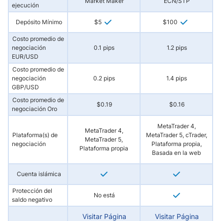
Market Maker
ECN/STP
ejecución
Depósito Mínimo
$5
$100
Costo promedio de
negociación
0.1 pips
1.2 pips
EUR/USD
Costo promedio de
negociación
0.2 pips
1.4 pips
GBP/USD
Costo promedio de
$0.19
$0.16
negociación Oro
MetaTrader 4,
MetaTrader 4,
Plataforma(s) de
MetaTrader 5, cTrader,
MetaTrader 5,
negociación
Plataforma propia,
Plataforma propia
Basada en la web
Cuenta islámica
Protección del
No está
saldo negativo
Visitar Página
Visitar Página