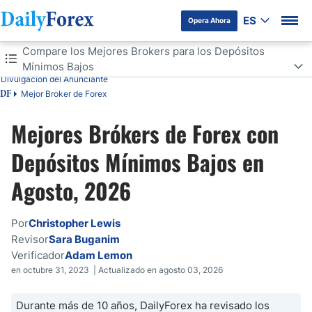
ES
Opera Ahora
Tabla de contenidos
Compare los Mejores Brokers para los Depósitos
Mínimos Bajos
Divulgación del Anunciante
Compare los Mejores Brokers para los Depósitos Mínimos Bajos
Mejor Broker de Forex
DF
Explicación de los Depósitos Mínimos
Mejores Brókers de Forex con
Ventajas y Desventajas de los Depósitos Mínimos Bajos
Depósitos Mínimos Bajos en
Agosto, 2026
¿Cuál es el Depósito Mínimo Recomendado?
¿Puedo Operar en Forex Sin Dinero?
Por
Christopher Lewis
Revisor
Sara Buganim
¿Por Qué el Depósito Mínimo no es lo Único a Considerar?
Verificador
Adam Lemon
en octubre 31, 2023 | Actualizado en agosto 03, 2026
¿Por Qué es Importante el Tamaño del Lote con Depósitos Bajos?
Durante más de 10 años, DailyForex ha revisado los