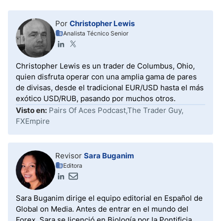
proporcionar los datos necesarios.
requisito de margen, lo que significa que los traders
deben tener la cantidad especificada en su portafolio.
Por
Christopher Lewis
Algunos brókers de Forex ofrecen una bonificación
Analista Técnico Senior
sin depósito, concediendo una pequeña suma de
capital por abrir y verificar una cuenta de
operaciones. Aunque no requiere dinero del trader,
Christopher Lewis es un trader de Columbus, Ohio,
se trata de capital. Por lo tanto, es imposible operar
quien disfruta operar con una amplia gama de pares
en Forex sin dinero.
de divisas, desde el tradicional EUR/USD hasta el más
exótico USD/RUB, pasando por muchos otros.
Visto en:
Pairs Of Aces Podcast,The Trader Guy,
FXEmpire
Revisor
Sara Buganim
Editora
Sara Buganim dirige el equipo editorial en Español de
Global on Media. Antes de entrar en el mundo del
Forex, Sara se licenció en Biología por la Pontificia