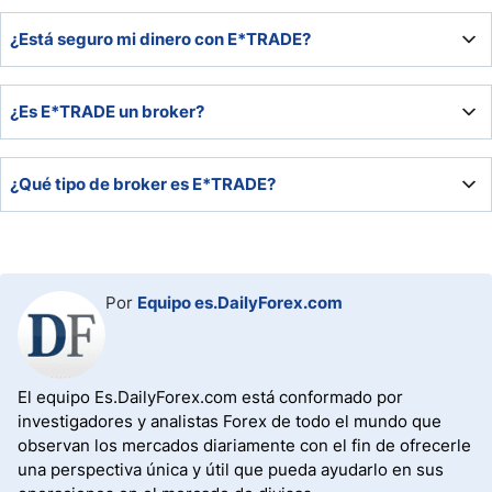
Los clientes pueden confiar en E*TRADE, que cuenta con
¿Está seguro mi dinero con E*TRADE?
más de 40 años de experiencia operativa y ahora forma
parte de Morgan Stanley, que también goza de una
reputación digna de confianza como banco de inversión.
E*TRADE es miembro de la NFA y la SIPC, mientras que
¿Es E*TRADE un broker?
los servicios bancarios están asegurados por la FDIC. Por
lo tanto, los clientes deben sentirse seguros con sus
depósitos en E*TRADE.
E*TRADE es un broker online que ahora ofrece servicios
¿Qué tipo de broker es E*TRADE?
bancarios tras su adquisición en 2020 por Morgan Stanley.
E*TRADE es un broker online y creador de mercado.
Por
Equipo es.DailyForex.com
El equipo Es.DailyForex.com está conformado por
investigadores y analistas Forex de todo el mundo que
observan los mercados diariamente con el fin de ofrecerle
una perspectiva única y útil que pueda ayudarlo en sus