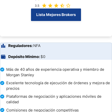
3.5
E*TRADE - Atención al cliente
Lista Mejores Brokers
E*TRADE - Abrir una Cuenta
Depósitos y Retiros
¿Es E*TRADE un buen broker?
Reguladores:
NFA
Preguntas Frecuentes
Depósito Mínimo:
$0
Más de 40 años de experiencia operativa y miembro de
Morgan Stanley
Excelente tecnología de ejecución de órdenes y mejora de
precios
Plataformas de negociación y aplicaciones móviles de
calidad
Comisiones de negociación competitivas