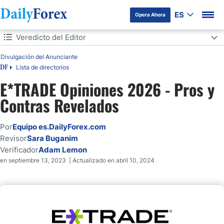
ES
Opera Ahora
Tabla de contenidos
Veredicto del Editor
Veredicto del Editor
Divulgación del Anunciante
Lista de directorios
DF
E*TRADE Panorama
E*TRADE Opiniones 2026 - Pros y
E*TRADE Regulación y seguridad
Contras Revelados
Tarifas
Por
Equipo es.DailyForex.com
Revisor
Sara Buganim
E*TRADE - Tipos de Cuenta
Verificador
Adam Lemon
en septiembre 13, 2023 | Actualizado en abril 10, 2024
Plataformas de Negociación
Características únicas
Investigación y Educación