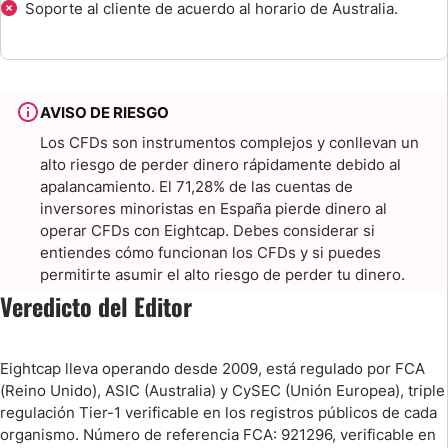
Soporte al cliente de acuerdo al horario de Australia.
Investigación y Educación
Bonos y promociones
AVISO DE RIESGO
Premios de Eightcap Broker
Los CFDs son instrumentos complejos y conllevan un
alto riesgo de perder dinero rápidamente debido al
Resumen
apalancamiento. El 71,28% de las cuentas de
inversores minoristas en España pierde dinero al
Preguntas Frecuentes
operar CFDs con Eightcap. Debes considerar si
entiendes cómo funcionan los CFDs y si puedes
permitirte asumir el alto riesgo de perder tu dinero.
Compara Eightcap Broker vs otros Brokers Forex
Veredicto del Editor
Eightcap lleva operando desde 2009, está regulado por FCA
(Reino Unido), ASIC (Australia) y CySEC (Unión Europea), triple
regulación Tier-1 verificable en los registros públicos de cada
organismo. Número de referencia FCA: 921296, verificable en