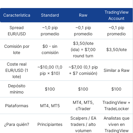
TradingView
Característica
Standard
Raw
Account
Spread
~1,0 pip
~0,1 pip
~0,1 pip
EUR/USD
promedio
promedio
promedio
$3,50/lote
Comisión por
$0 - sin
(ida) = $7,00
$3,50/lote
lote
comisión
round turn
Coste real
~$10,00 (1,0
~$7,00 (0,1 pip
EUR/USD (1
Similar a Raw
pip × $10)
+ $7 comisión)
lote)
Depósito
$100
$100
$100
mínimo
MT4, MT5,
TradingView +
Plataformas
MT4, MT5
cTrader
TradeLocker
Scalpers / EA
Analistas que
¿Para quién?
Principiantes
traders / alto
viven en
volumen
TradingView