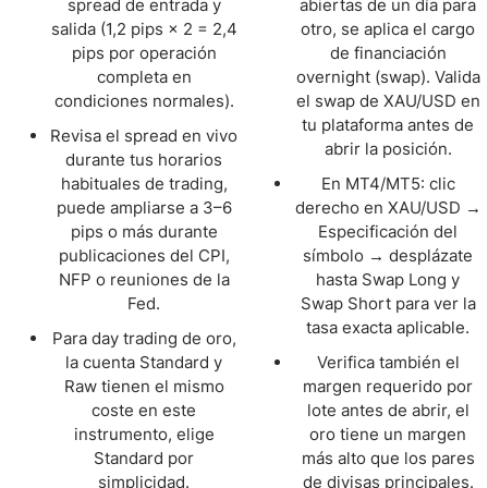
spread de entrada y
abiertas de un día para
salida (1,2 pips × 2 = 2,4
otro, se aplica el cargo
pips por operación
de financiación
completa en
overnight (swap). Valida
condiciones normales).
el swap de XAU/USD en
tu plataforma antes de
Revisa el spread en vivo
abrir la posición.
durante tus horarios
habituales de trading,
En MT4/MT5: clic
puede ampliarse a 3–6
derecho en XAU/USD →
pips o más durante
Especificación del
publicaciones del CPI,
símbolo → desplázate
NFP o reuniones de la
hasta Swap Long y
Fed.
Swap Short para ver la
tasa exacta aplicable.
Para day trading de oro,
la cuenta Standard y
Verifica también el
Raw tienen el mismo
margen requerido por
coste en este
lote antes de abrir, el
instrumento, elige
oro tiene un margen
Standard por
más alto que los pares
simplicidad.
de divisas principales.