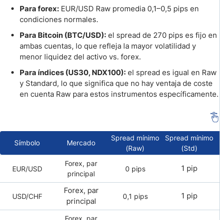
Para forex:
EUR/USD Raw promedia 0,1–0,5 pips en
condiciones normales.
Para Bitcoin (BTC/USD):
el spread de 270 pips es fijo en
ambas cuentas, lo que refleja la mayor volatilidad y
menor liquidez del activo vs. forex.
Para índices (US30, NDX100):
el spread es igual en Raw
y Standard, lo que significa que no hay ventaja de coste
en cuenta Raw para estos instrumentos específicamente.
Spread mínimo
Spread mínimo
Símbolo
Mercado
(Raw)
(Std)
Forex, par
1 pip
EUR/USD
0 pips
principal
Forex, par
1 pip
USD/CHF
0,1 pips
principal
Forex, par