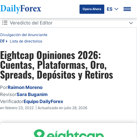
ES
Opera Ahora
Tabla de contenidos
Veredicto del Editor
Divulgación del Anunciante
Veredicto del Editor
Lista de directorios
DF
¿Eightcap es Confiable?
Eightcap Opiniones 2026:
Cuentas, Plataformas, Oro,
Tipos de Cuenta de Eightcap: STANDARD vs RAW + Costes
Completos
Spreads, Depósitos y Retiros
Tarifas de Eightcap: Más allá del Spread
Por
Raimon Moreno
Cómo Operar Oro (XAU/USD) en Eightcap: Lo Que el Spread
Revisor
Sara Buganim
Publicado No Te Dice
Verificador
Equipo DailyForex
en febrero 23, 2022 | Actualizado en julio 28, 2026
Plataformas de Trading
TradingView + MT4/MT5 + TraderLocker de Eightcap