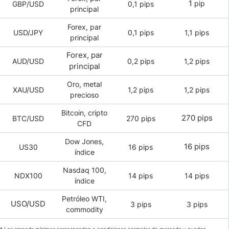
1
pip
GBP/USD
0,1 pips
principal
Forex, par
USD/JPY
0,1 pips
1,1 pips
principal
Forex, par
AUD/USD
0,2 pips
1,2 pips
principal
Oro, metal
XAU/USD
1,2 pips
1,2 pips
precioso
Bitcoin, cripto
270 pips
BTC/USD
270 pips
CFD
Dow Jones,
16 pips
US30
16 pips
índice
Nasdaq 100,
NDX100
14 pips
14 pips
índice
Petróleo WTI,
USO/USD
3 pips
3 pips
commodity