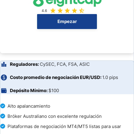
¿Qué puedo Operar con Eightcap Broker en 2026?
4.6
Depósitos y Retiros de Eightcap
Empezar
Retiro Mínimo
Apalancamiento del Broker
Reguladores:
CySEC, FCA, FSA, ASIC
Horario de trading de Eightcap (GMT +1 hora del servidor)
Costo promedio de negociación EUR/USD:
1.0 pips
Características únicas
Depósito Mínimo:
$100
Abrir una cuenta en Eightcap
Alto apalancamiento
Soporte al cliente
Bróker Australiano con excelente regulación
Plataformas de negociación MT4/MT5 listas para usar