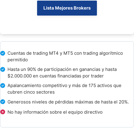
Educación
Lista Mejores Brokers
Atención al Cliente
Cómo Empezar con Fidelcrest
¿Cómo Pagar la Cuota de Evaluación?
Cuentas de trading MT4 y MT5 con trading algorítmico
Conclusión - ¿Es Fidelcrest una Buena Prop Firm de Forex?
permitido
Hasta un 90% de participación en ganancias y hasta
Preguntas Frecuentes
$2.000.000 en cuentas financiadas por trader
Apalancamiento competitivo y más de 175 activos que
cubren cinco sectores
Generosos niveles de pérdidas máximas de hasta el 20%.
No hay información sobre el equipo directivo