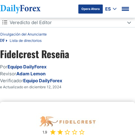
ES
Opera Ahora
Tabla de contenidos
Veredicto del Editor
Divulgación del Anunciante
Veredicto del Editor
Lista de directorios
DF
Panorama
Fidelcrest Reseña
Fiabilidad y Reputación de Fidelcrest
Por
Equipo DailyForex
Revisor
Adam Lemon
Características de Fidelcrest:
Verificador
Equipo DailyForex
e Actualizado en diciembre 12, 2024
Tipos de Cuenta en Fidelcrest
¿Cuáles son las Normas de Trading de Fidelcrest?
Plataformas de Trading de Fidelcrest
1.9