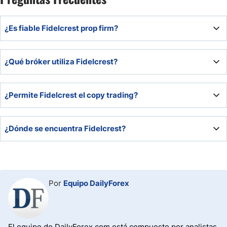
¿Es fiable Fidelcrest prop firm?
Fidelcrest es una firma de prop trading de fiar con sede
¿Qué bróker utiliza Fidelcrest?
en Chipre desde 2018 con una alta calificación en
Trustpilot.
Foreign Exchange Clearing House proporciona servicios
¿Permite Fidelcrest el copy trading?
de corretaje a Fidelcrest.
Fidelcrest permite el copy trading manual.
¿Dónde se encuentra Fidelcrest?
Fidelcrest tiene su sede en Nicosia (Chipre), con oficinas
en Londres, Kingstown, Tallin, Cluj-Napoca, Santiago,
Madrid y Singapur.
Por
Equipo DailyForex
El equipo de DailyForex.com está compuesto por analistas