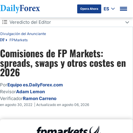
ES
Opera Ahora
Tabla de contenidos
Veredicto del Editor
Veredicto del Editor
Divulgación del Anunciante
FPMarkets
DF
Panorama de las comisiones de FP Markets
Comisiones de FP Markets:
spreads, swaps y otros costes en
Comisiones por Hacer Trading
2026
Comisiones Raw de MT4 y MT5
Por
Equipo es.DailyForex.com
Comisiones de FP Markets en cTrader
Revisor
Adam Lemon
Verificador
Ramon Carreno
Comisiones sobre Acciones CFD
en agosto 30, 2022 | Actualizado en agosto 06, 2026
Acciones CFD en MT5 y cTrader
Comisiones sobre ETF CFD