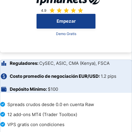
4.9
Spreads de FP Markets
Empezar
Swaps y Costes por Mantener Posiciones Abiertas
Demo Gratis
Comisiones de la Cuenta Islámica
Comisiones por Depósitos y Retiros
Reguladores:
CySEC, ASIC, CMA (Kenya), FSCA
Comisión por Conversión de Divisas
Costo promedio de negociación EUR/USD:
1.2 pips
Tarifas de Plataforma
Depósito Mínimo:
$100
Comisiones IRESS sobre acciones CFD
Spreads crudos desde 0.0 en cuenta Raw
En Resumen
12 add-ons MT4 (Trader Toolbox)
VPS gratis con condiciones
También Te Puede Interesar: