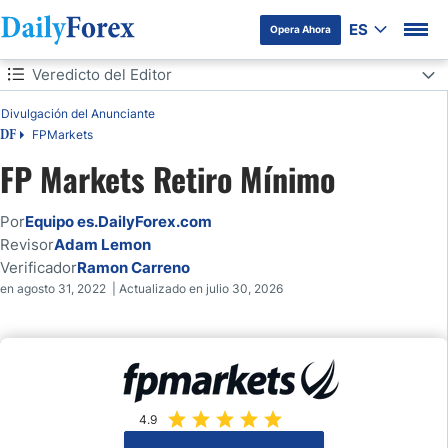
ES
Opera Ahora
Tabla de contenidos
Veredicto del Editor
Veredicto del Editor
Divulgación del Anunciante
FPMarkets
DF
Panorama del retiro mínimo de FP Markets
FP Markets Retiro Mínimo
¿Cuál es el Retiro Mínimo de FP Markets?
Por
Equipo es.DailyForex.com
Revisor
Adam Lemon
Mínimos de Retiro Publicados por Método
Verificador
Ramon Carreno
en agosto 31, 2022 | Actualizado en julio 30, 2026
Retiro mínimo de FP Markets en España
Retiro Mínimo de FP Markets en Latinoamérica
Retiros en Monedas Latinoamericanas
4.9
¿FP Markets Cobra Comisiones por Retirar?