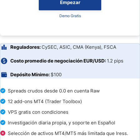
Empezar
¿Cuánto Tarda FP Markets en Procesar un Retiro?
Demo Gratis
Condiciones Especiales para Tarjetas en España
¿Se puede Retirar a una Cuenta de otra Persona?
Reguladores:
CySEC, ASIC, CMA (Kenya), FSCA
¿Puedo Retirar si Tengo Posiciones Abiertas?
Costo promedio de negociación EUR/USD:
1.2 pips
Cómo Retirar Dinero de FP Markets en 10 Pasos
Depósito Mínimo:
$100
Ventajas de los Retiros de FP Markets
Spreads crudos desde 0.0 en cuenta Raw
12 add-ons MT4 (Trader Toolbox)
Aspectos que se Deben Considerar
VPS gratis con condiciones
En Resumen
Investigación diaria propia, y soporte en Español
También Te Puede Interesar:
Selección de activos MT4/MT5 más limitada que Iress.