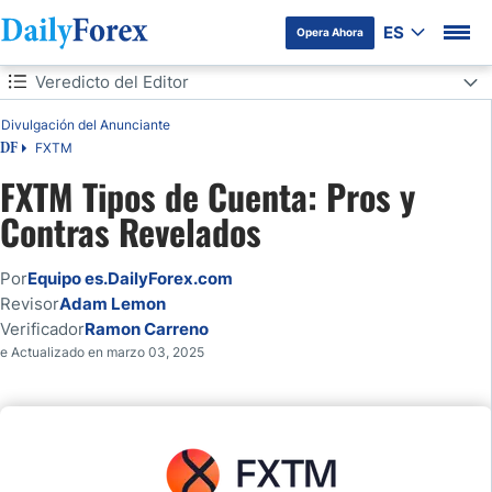
ES
Opera Ahora
Tabla de contenidos
Veredicto del Editor
Divulgación del Anunciante
Veredicto del Editor
FXTM
DF
Panorama
FXTM Tipos de Cuenta: Pros y
Contras Revelados
Visión General de los Tipos de Cuenta FXTM
Por
Equipo es.DailyForex.com
FXTM Tipos de Cuenta
Revisor
Adam Lemon
Verificador
Ramon Carreno
Características de la cuenta FXTM
e Actualizado en marzo 03, 2025
Cuenta Demo FXTM
Cuenta Islámica de FXTM