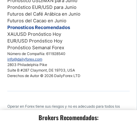
Pronóstico USD/MXN para Junio
Pronóstico EUR/USD para Junio
Futuros del Café Arábica en Junio
Futuros del Cacao en Junio
Pronosticos Recomendados
XAUUSD Pronóstico Hoy
EUR/USD Pronóstico Hoy
Pronóstico Semanal Forex
Número de Compañía: 611928540
info@dailyforex.com
2803 Philadelphia Pike
Suite B #287 Claymont, DE 19703, USA
Derechos de Autor © 2026 DailyForex LTD
Operar en Forex tiene sus riesgos y no es adecuado para todos los
inversores. Antes de decidir si desea iniciar la operacion, usted debe
Brokers Recomendados:
considerar cuidadosamente sus objetivos de inversión, nivel de
experiencia y el riesgo. DailyForex es unicamente una guia que brinda
todo tipo de informacion, puede tomar o no nuestras recomendaciones,
leer los foros o los blogs.