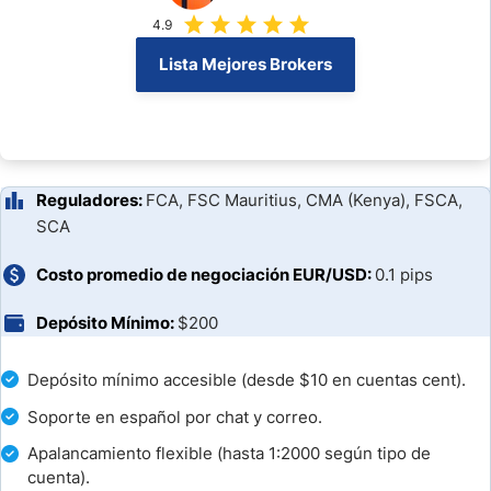
FXTM Pros y Contras de los Tipos de Cuenta
4.9
Conclusión
Lista Mejores Brokers
También Te Puede Interesar:
Preguntas Frecuentes
Reguladores:
FCA, FSC Mauritius, CMA (Kenya), FSCA,
Broker Comparison
SCA
Costo promedio de negociación EUR/USD:
0.1 pips
Depósito Mínimo:
$200
Depósito mínimo accesible (desde $10 en cuentas cent).
Soporte en español por chat y correo.
Apalancamiento flexible (hasta 1:2000 según tipo de
cuenta).