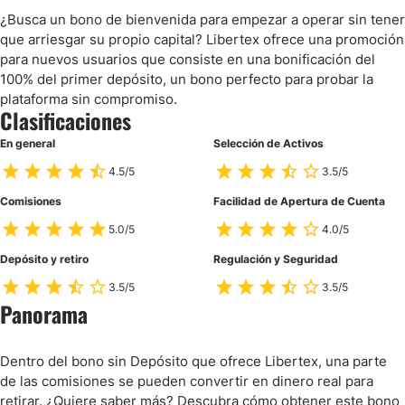
¿Busca un bono de bienvenida para empezar a operar sin tener
que arriesgar su propio capital? Libertex ofrece una promoción
para nuevos usuarios que consiste en una bonificación del
100% del primer depósito, un bono perfecto para probar la
plataforma sin compromiso.
Clasificaciones
En general
Selección de Activos
4.5/5
3.5/5
Comisiones
Facilidad de Apertura de Cuenta
5.0/5
4.0/5
Depósito y retiro
Regulación y Seguridad
3.5/5
3.5/5
Panorama
Dentro del bono sin Depósito que ofrece Libertex, una parte
de las comisiones se pueden convertir en dinero real para
retirar. ¿Quiere saber más? Descubra cómo obtener este bono