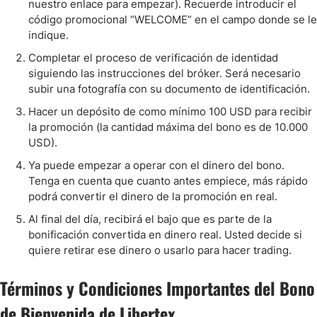
nuestro enlace para empezar). Recuerde introducir el
código promocional “WELCOME” en el campo donde se le
indique.
Completar el proceso de verificación de identidad
siguiendo las instrucciones del bróker. Será necesario
subir una fotografía con su documento de identificación.
Hacer un depósito de como mínimo 100 USD para recibir
la promoción (la cantidad máxima del bono es de 10.000
USD).
Ya puede empezar a operar con el dinero del bono.
Tenga en cuenta que cuanto antes empiece, más rápido
podrá convertir el dinero de la promoción en real.
Al final del día, recibirá el bajo que es parte de la
bonificación convertida en dinero real. Usted decide si
quiere retirar ese dinero o usarlo para hacer trading.
Términos y Condiciones Importantes del Bono
de Bienvenida de Libertex