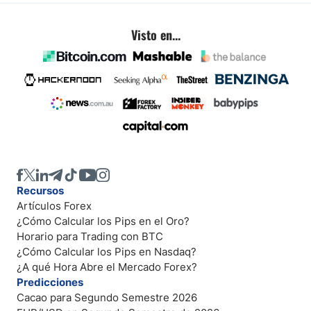
Visto en...
Recursos
Artículos Forex
¿Cómo Calcular los Pips en el Oro?
Horario para Trading con BTC
¿Cómo Calcular los Pips en Nasdaq?
¿A qué Hora Abre el Mercado Forex?
Predicciones
Cacao para Segundo Semestre 2026