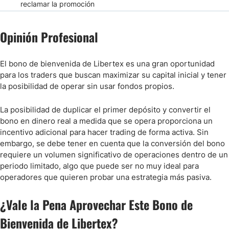
reclamar la promoción
Opinión Profesional
El bono de bienvenida de Libertex es una gran oportunidad
para los traders que buscan maximizar su capital inicial y tener
la posibilidad de operar sin usar fondos propios.
La posibilidad de duplicar el primer depósito y convertir el
bono en dinero real a medida que se opera proporciona un
incentivo adicional para hacer trading de forma activa. Sin
embargo, se debe tener en cuenta que la conversión del bono
requiere un volumen significativo de operaciones dentro de un
periodo limitado, algo que puede ser no muy ideal para
operadores que quieren probar una estrategia más pasiva.
¿Vale la Pena Aprovechar Este Bono de
Bienvenida de Libertex?