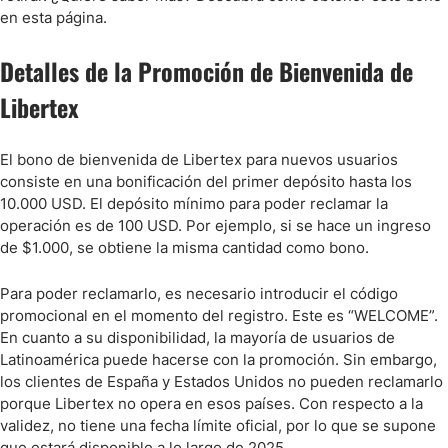
en esta página.
Detalles de la Promoción de Bienvenida de
Libertex
El bono de bienvenida de Libertex para nuevos usuarios
consiste en una bonificación del primer depósito hasta los
10.000 USD. El depósito mínimo para poder reclamar la
operación es de 100 USD. Por ejemplo, si se hace un ingreso
de $1.000, se obtiene la misma cantidad como bono.
Para poder reclamarlo, es necesario introducir el código
promocional en el momento del registro. Este es “WELCOME”.
En cuanto a su disponibilidad, la mayoría de usuarios de
Latinoamérica puede hacerse con la promoción. Sin embargo,
los clientes de España y Estados Unidos no pueden reclamarlo
porque Libertex no opera en esos países. Con respecto a la
validez, no tiene una fecha límite oficial, por lo que se supone
que estará disponible a lo largo de 2025.