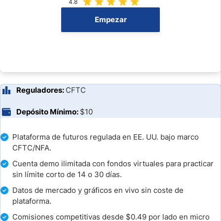
Plataformas de Trading
4.8
Empezar
Investigación y Formación
Soporte al Cliente
Bonos y Promociones
Reguladores:
CFTC
Cómo Abrir una Cuenta en Plus500 Futures en 4 Pasos
Depósito Mínimo:
$10
Depósitos y Retiros
Plataforma de futuros regulada en EE. UU. bajo marco
¿Plus500 Futures es un Buen Broker?
CFTC/NFA.
Cuenta demo ilimitada con fondos virtuales para practicar
Conclusión
sin límite corto de 14 o 30 días.
Datos de mercado y gráficos en vivo sin coste de
Preguntas Frecuentes
plataforma.
Comisiones competitivas desde $0.49 por lado en micro