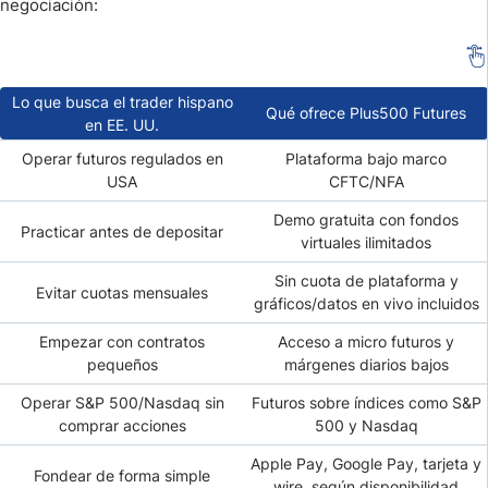
negociación:
Lo que busca el trader hispano
Qué ofrece Plus500 Futures
en EE. UU.
Operar futuros regulados en
Plataforma bajo marco
USA
CFTC/NFA
Demo gratuita con fondos
Practicar antes de depositar
virtuales ilimitados
Sin cuota de plataforma y
Evitar cuotas mensuales
gráficos/datos en vivo incluidos
Empezar con contratos
Acceso a micro futuros y
pequeños
márgenes diarios bajos
Operar S&P 500/Nasdaq sin
Futuros sobre índices como S&P
comprar acciones
500 y Nasdaq
Apple Pay, Google Pay, tarjeta y
Fondear de forma simple
wire, según disponibilidad