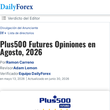
Tabla de contenidos
Verdicto del Editor
Divulgación del Anunciante
Verdicto del Editor
Lista de directorios
DF
Panorama
Plus500 Futures Opiniones en
Agosto, 2026
Normativa y Seguridad de los Futuros de Plus500
Por
Ramon Carreno
Comisiones y Costos
Revisor
Adam Lemon
Verificador
Equipo DailyForex
Activos Disponibles
en mayo 13, 2026 | Actualizado en junio 30, 2026
Horario de Negociación de Futuros de Plus500 (EST)
Tipos de Cuentas