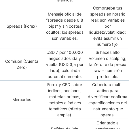
Comprueba tus
Mensaje oficial de
spreads en horario
“spreads desde 0,8
real: son variables
Spreads (Forex)
pips” y sin costes
por
ocultos; los spreads
liquidez/volatilidad;
son variables.
evita asumir un
número fijo.
USD 7 por 100.000
Si haces alto
negociados ida y
volumen o scalping,
Comisión (Cuenta
vuelta (USD 3,5 por
la Zero te da precio
Zero)
lado), calculada
raw + comisión
automáticamente.
predecible.
Forex y CFD sobre
Cobertura multi-
índices, acciones,
activo para
materias primas,
diversificar: confirma
Mercados
metales e índices
especificaciones del
temáticos (oferta
instrumento que
amplia).
operas.
Orientado a
Política de “sin
consistencia: