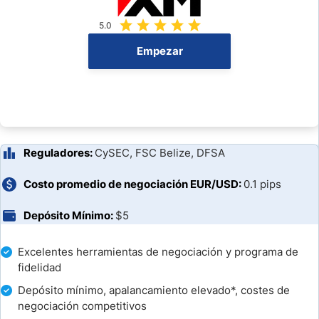
Plataformas de Trading
5.0
¿Qué Puedo y Como Operar en XM?
Empezar
Instrumentos para Traders Latinoamericanos
Horario de Trading
Tipos de Cuenta de XM
Reguladores:
CySEC, FSC Belize, DFSA
Abrir una cuenta en XM
Costo promedio de negociación EUR/USD:
0.1 pips
Depósito Mínimo:
$5
Características Únicas de XM
Excelentes herramientas de negociación y programa de
fidelidad
Investigación y Educación
Depósito mínimo, apalancamiento elevado*, costes de
negociación competitivos
Soporte al Cliente