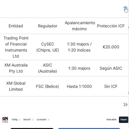
Apalancamiento
Entidad
Regulador
Protección ICF
máximo
Trading Point
of Financial
CySEC
1:30 majors /
€20.000
Instruments
(Chipre, UE)
1:20 índices
Ltd
XM Australia
ASIC
1:30 majors
Según ASIC
Pty Ltd
(Australia)
XM Global
FSC (Belice)
Hasta 1:1000
Sin ICF
Limited