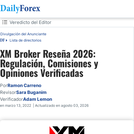
Tabla de contenidos
Veredicto del Editor
Divulgación del Anunciante
Veredicto del Editor
Lista de directorios
DF
Panorama
XM Broker Reseña 2026:
Regulación, Comisiones y
XM Reseña
Opiniones Verificadas
¿ES SEGURO XM? REGULACIÓN Y PROTECCIÓN
Por
Ramon Carreno
XM Regulaciones
Revisor
Sara Buganim
Verificador
Adam Lemon
en marzo 13, 2022 | Actualizado en agosto 03, 2026
Apalancamiento por entidad para LATAM
Comisiones y Costes en USD