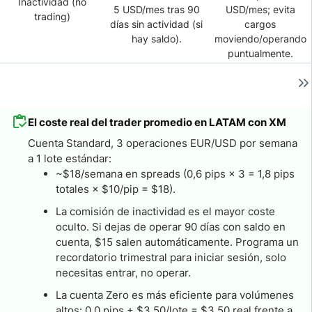
Inactividad (no
5 USD/mes tras 90
USD/mes; evita
trading)
días sin actividad (si
cargos
hay saldo).
moviendo/operando
puntualmente.
El coste real del trader promedio en LATAM con XM
Cuenta Standard, 3 operaciones EUR/USD por semana
a 1 lote estándar:
~$18/semana en spreads (0,6 pips × 3 = 1,8 pips
totales × $10/pip = $18).
La comisión de inactividad es el mayor coste
oculto. Si dejas de operar 90 días con saldo en
cuenta, $15 salen automáticamente. Programa un
recordatorio trimestral para iniciar sesión, solo
necesitas entrar, no operar.
La cuenta Zero es más eficiente para volúmenes
altos: 0,0 pips + $3,50/lote = $3,50 real frente a