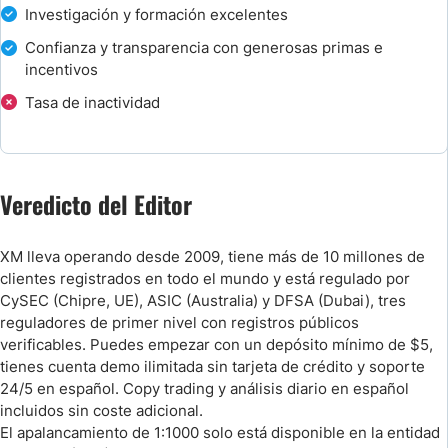
Investigación y formación excelentes
Soporte y Educación en Español
Confianza y transparencia con generosas primas e
incentivos
Bonos y Promociones
Tasa de inactividad
XM Depósitos y Retiros
XM Broker - Métodos de Depósito y Cantidades Mínimas
Veredicto del Editor
¿Cuánto Tarda el Dinero en Llegar a tu Cuenta de XM?
XM lleva operando desde 2009, tiene más de 10 millones de
¿Cómo Depositar Fondos en XM?
clientes registrados en todo el mundo y está regulado por
CySEC (Chipre, UE), ASIC (Australia) y DFSA (Dubai), tres
reguladores de primer nivel con registros públicos
Depositar Fondos en XM con Tarjeta, Aplicación de Banca Online o Moned
verificables. Puedes empezar con un depósito mínimo de $5,
tienes cuenta demo ilimitada sin tarjeta de crédito y soporte
Ingresar Dinero en XM por Transferencia Bancaria
24/5 en español. Copy trading y análisis diario en español
incluidos sin coste adicional.
Depósitos en Efectivo a Través de Tiendas Asociadas
El apalancamiento de 1:1000 solo está disponible en la entidad