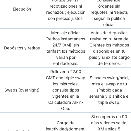
recotizaciones ni
órdenes sin
Ejecución
rechazos”; ejecución
‘requotes’ ni ‘rejects’
con precios justos.
según la política
oficial.
Mensaje oficial:
Antes de depositar,
“retiros instantáneos
revisa en tu Área de
24/7 (XM), sin
Clientes los métodos
Depósitos y retiros
tarifas”; los métodos
disponibles en tu
varían por
país y si existe cargo
entidad/país.
de terceros.
Rollover a 22:00
GMT con triple swap
Si haces swing/hold,
los miércoles;
mira el swap de tu
Swaps (overnight)
consulta tipos
símbolo cada
vigentes en la
semana y planifica el
Calculadora All-in-
triple swap.
One.
Si no operas en 90
Cargo de
días y tienes saldo,
inactividad/dormant:
XM aplica 5