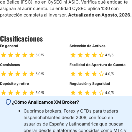
de Belice (FSC), no en CySEC ni ASIC. Verifica qué entidad te
Retiro Mínimo de XM
asignan al abrir cuenta. La entidad CySEC aplica 1:30 con
protección completa al inversor.
Actualizado en Agosto, 2026.
Conclusión
Preguntas Frecuentes
Clasificaciones
En general
Selección de Activos
Compara XM Broker con otros Brokers Forex
5.0/5
4.5/5
Comisiones
Facilidad de Apertura de Cuenta
5.0/5
4.0/5
Depósito y retiro
Regulación y Seguridad
5.0/5
4.0/5
¿Cómo Analizamos XM Broker?
Cubrimos brókers, Forex y CFDs para traders
hispanohablantes desde 2008, con foco en
usuarios de España y Latinoamérica que buscan
operar desde plataformas conocidas como MT4 y