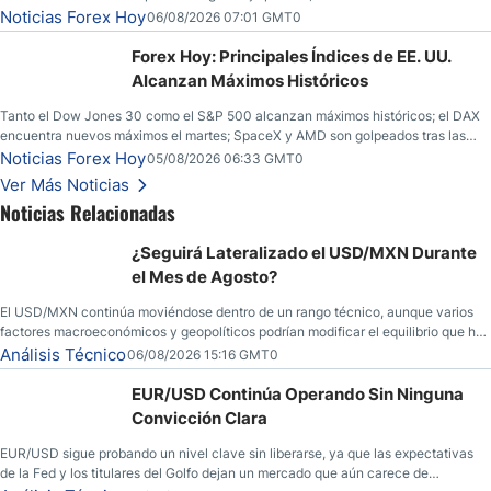
y los operadores esperan nuevas referencias económicas desde Estados
Noticias Forex Hoy
06/08/2026 07:01 GMT0
Unidos.
Forex Hoy: Principales Índices de EE. UU.
Alcanzan Máximos Históricos
Tanto el Dow Jones 30 como el S&P 500 alcanzan máximos históricos; el DAX
encuentra nuevos máximos el martes; SpaceX y AMD son golpeados tras las
llamadas de ganancias; el petróleo crudo cae por debajo de los $80 con nuevas
Noticias Forex Hoy
05/08/2026 06:33 GMT0
esperanzas; el dólar estadounidense continúa intentando estabilizarse frente al
Ver Más Noticias
yen; el peso mexicano ve un repunte a medida que las tasas caen en EE. UU.
Noticias Relacionadas
¿Seguirá Lateralizado el USD/MXN Durante
el Mes de Agosto?
El USD/MXN continúa moviéndose dentro de un rango técnico, aunque varios
factores macroeconómicos y geopolíticos podrían modificar el equilibrio que ha
dominado al mercado en las últimas semanas.
Análisis Técnico
06/08/2026 15:16 GMT0
EUR/USD Continúa Operando Sin Ninguna
Convicción Clara
EUR/USD sigue probando un nivel clave sin liberarse, ya que las expectativas
de la Fed y los titulares del Golfo dejan un mercado que aún carece de