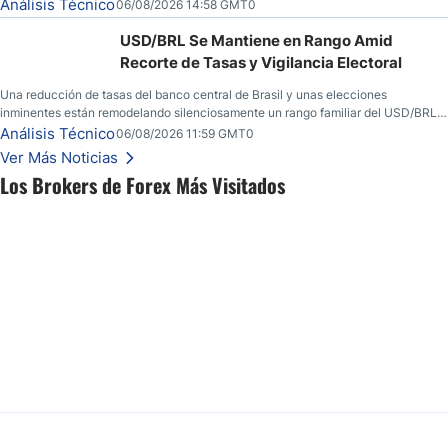
convicción real.
Análisis Técnico
06/08/2026 14:58 GMT0
USD/BRL Se Mantiene en Rango Amid
Recorte de Tasas y Vigilancia Electoral
Una reducción de tasas del banco central de Brasil y unas elecciones
inminentes están remodelando silenciosamente un rango familiar del USD/BRL.
Una reducción de tasas por parte del banco central de Brasil y unas elecciones
Análisis Técnico
06/08/2026 11:59 GMT0
inminentes están remodelando silenciosamente un rango familiar del USD/BRL.
Ver Más Noticias
Esto es lo que los traders están observando a continuación.
Los Brokers de Forex Más Visitados