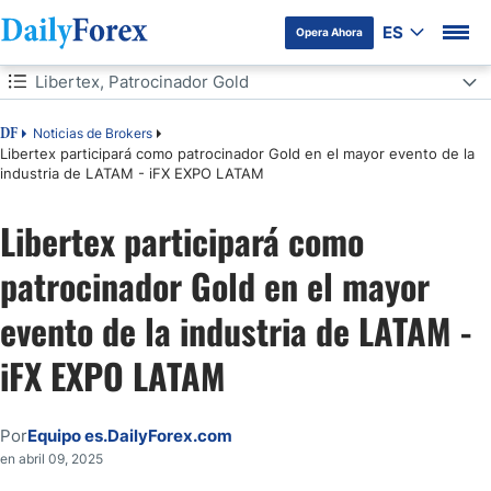
ES
Opera Ahora
Tabla de contenidos
Libertex, Patrocinador Gold
Libertex, Patrocinador Gold
Noticias de Brokers
DF
Libertex participará como patrocinador Gold en el mayor evento de la
industria de LATAM - iFX EXPO LATAM
Ganadora de Múltiples Premios
Libertex participará como
Patrocinios deportivos de Libertex
patrocinador Gold en el mayor
evento de la industria de LATAM -
iFX EXPO LATAM
Por
Equipo es.DailyForex.com
en abril 09, 2025