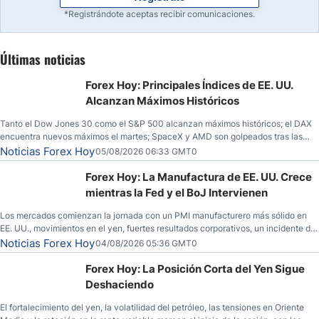
*Registrándote aceptas recibir comunicaciones.
Últimas noticias
Forex Hoy: Principales Índices de EE. UU.
Alcanzan Máximos Históricos
Tanto el Dow Jones 30 como el S&P 500 alcanzan máximos históricos; el DAX
encuentra nuevos máximos el martes; SpaceX y AMD son golpeados tras las
llamadas de ganancias; el petróleo crudo cae por debajo de los $80 con nuevas
Noticias Forex Hoy
05/08/2026 06:33 GMT0
esperanzas; el dólar estadounidense continúa intentando estabilizarse frente al
yen; el peso mexicano ve un repunte a medida que las tasas caen en EE. UU.
Forex Hoy: La Manufactura de EE. UU. Crece
mientras la Fed y el BoJ Intervienen
Los mercados comienzan la jornada con un PMI manufacturero más sólido en
EE. UU., movimientos en el yen, fuertes resultados corporativos, un incidente de
seguridad en Bitcoin y nuevas señales desde el mercado del petróleo.
Noticias Forex Hoy
04/08/2026 05:36 GMT0
Forex Hoy: La Posición Corta del Yen Sigue
Deshaciendo
El fortalecimiento del yen, la volatilidad del petróleo, las tensiones en Oriente