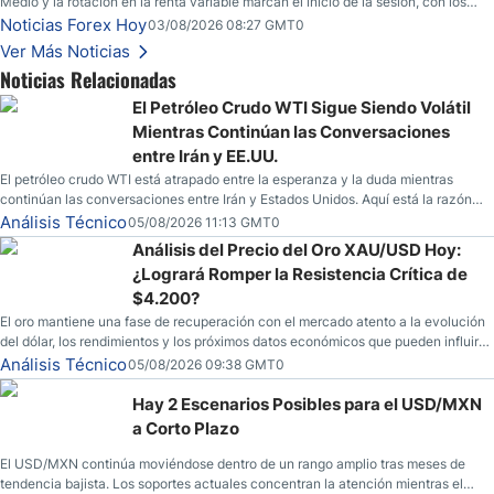
Medio y la rotación en la renta variable marcan el inicio de la sesión, con los
inversores atentos a varios frentes macroeconómicos.
Noticias Forex Hoy
03/08/2026 08:27 GMT0
Ver Más Noticias
Noticias Relacionadas
El Petróleo Crudo WTI Sigue Siendo Volátil
Mientras Continúan las Conversaciones
entre Irán y EE.UU.
El petróleo crudo WTI está atrapado entre la esperanza y la duda mientras
continúan las conversaciones entre Irán y Estados Unidos. Aquí está la razón
por la que los traders pueden querer pensarlo dos veces antes de tomar partido
Análisis Técnico
05/08/2026 11:13 GMT0
en este momento.
Análisis del Precio del Oro XAU/USD Hoy:
¿Logrará Romper la Resistencia Crítica de
$4.200?
El oro mantiene una fase de recuperación con el mercado atento a la evolución
del dólar, los rendimientos y los próximos datos económicos que pueden influir
en su dirección.
Análisis Técnico
05/08/2026 09:38 GMT0
Hay 2 Escenarios Posibles para el USD/MXN
a Corto Plazo
El USD/MXN continúa moviéndose dentro de un rango amplio tras meses de
tendencia bajista. Los soportes actuales concentran la atención mientras el