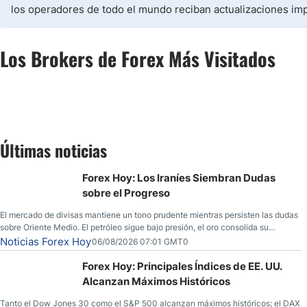
los operadores de todo el mundo reciban actualizaciones im
Los Brokers de Forex Más Visitados
Últimas noticias
Forex Hoy: Los Iraníes Siembran Dudas
sobre el Progreso
El mercado de divisas mantiene un tono prudente mientras persisten las dudas
sobre Oriente Medio. El petróleo sigue bajo presión, el oro consolida su
fortaleza y los operadores esperan nuevas referencias económicas desde
Noticias Forex Hoy
06/08/2026 07:01 GMT0
Estados Unidos.
Forex Hoy: Principales Índices de EE. UU.
Alcanzan Máximos Históricos
Tanto el Dow Jones 30 como el S&P 500 alcanzan máximos históricos; el DAX