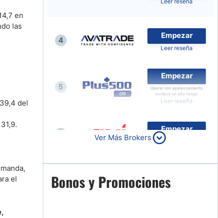
Leer reseña
Noticias de Brokers
14,7 en
ndo las
Empezar
4
Leer reseña
Empezar
5
Operar con apalancamiento
conlleva un alto riesgo.
Leer reseña
39,4 del
 31,9.
Empezar
6
Ver Más Brokers
Leer reseña
demanda,
Empezar
Bonos y Promociones
ra el
7
Leer reseña
,