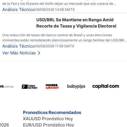
de la Fed y los titulares del Golfo dejan un mercado que aún carece de
convicción real.
Análisis Técnico
06/08/2026 14:58 GMT0
USD/BRL Se Mantiene en Rango Amid
Recorte de Tasas y Vigilancia Electoral
Una reducción de tasas del banco central de Brasil y unas elecciones
inminentes están remodelando silenciosamente un rango familiar del USD/BRL.
Una reducción de tasas por parte del banco central de Brasil y unas elecciones
Análisis Técnico
06/08/2026 11:59 GMT0
inminentes están remodelando silenciosamente un rango familiar del USD/BRL.
Ver Más Noticias
Esto es lo que los traders están observando a continuación.
Pronosticos Recomendados
XAUUSD Pronóstico Hoy
2026
EUR/USD Pronóstico Hoy