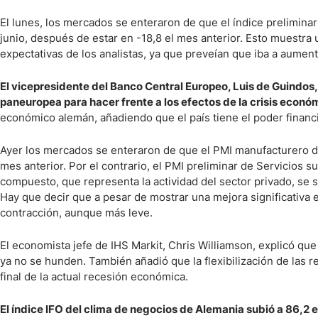
Ecuador
Paraguay
El lunes, los mercados se enteraron de que el índice prelimina
Nasdaq 100
S&P 500
junio, después de estar en -18,8 el mes anterior. Esto muestra 
Peru
IBEX 35
Todos los í
expectativas de los analistas, ya que preveían que iba a aument
Panama
Acciones
Latinoamérica
El vicepresidente del Banco Central Europeo, Luis de Guindos, 
paneuropea para hacer frente a los efectos de la crisis econó
Nvidia (NVDA)
Mercado Lib
Bolivia
económico alemán, añadiendo que el país tiene el poder financi
Banco Santander (SAN)
Todas las A
Nicaragua
Estados Unidos
Ayer los mercados se enteraron de que el PMI manufacturero de
mes anterior. Por el contrario, el PMI preliminar de Servicios s
compuesto, que representa la actividad del sector privado, se si
Hay que decir que a pesar de mostrar una mejora significativa 
contracción, aunque más leve.
El economista jefe de IHS Markit, Chris Williamson, explicó qu
ya no se hunden. También añadió que la flexibilización de las r
final de la actual recesión económica.
El índice IFO del clima de negocios de Alemania subió a 86,2 e