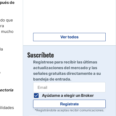
Empezar
spués de
8
Leer reseña
endo que
ara
Empezar
9
rá mucho
Leer reseña
Ver todos
la
Empezar
Suscríbete
10
Leer reseña
Regístrese para recibir las últimas
actualizaciones del mercado y las
o
señales gratuitas directamente a su
bandeja de entrada.
yectoria
Ayúdame a elegir un Broker
Regístrate
ilidades
*Registrándote aceptas recibir comunicaciones.