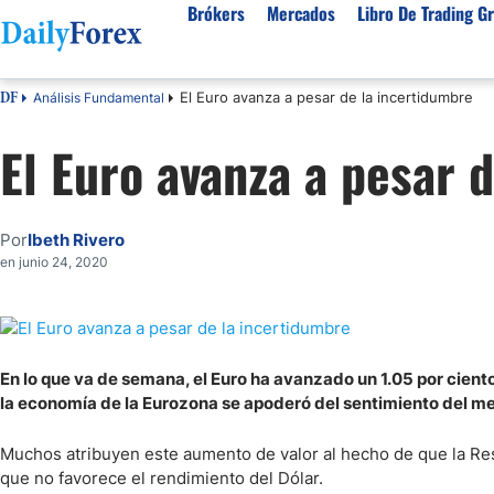
Brókers
Mercados
Libro De Trading Gr
El Euro avanza a pesar de la incertidumbre
Análisis Fundamental
DF
Mejores Brokers por País
Activos populares
Acerca de DailyForex
Tipos
El Euro avanza a pesar 
España
Sobre Nosotros
Broke
Divisas
Argentina
Política editorial
Broke
USD/MXN
USD/JPY
Rep. Dominicana
Cómo generamos ingresos
Broke
Por
Ibeth Rivero
EUR/USD
USD/COP
Mexico
Nuestra metodología
Broke
en junio 24, 2020
USD/PEN
Todas las D
Colombia
Índice de confianza
Broke
Materias Primas
Costa Rica
Por qué confiar en nosotros
Broke
Venezuela
Precio del Cafe
Precio del 
En lo que va de semana, el Euro ha avanzado un 1.05 por ciento
Guatemala
Oro (XAU/USD)
Plata (XAG
la economía de la Eurozona se apoderó del sentimiento del m
Cuba
Petróleo WTI
Todas las M
Muchos atribuyen este aumento de valor al hecho de que la Res
El Salvador
que no favorece el rendimiento del Dólar.
Indices