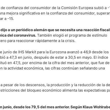
r de confianza del consumidor de la Comisión Europea subió a -
una mejora significativa en la confianza del consumidor, supera
ndices
ar a -15.
dijo a un periódico alemán que se necesita una reacción fiscal
mica del coronavirus.
También elogió el programa de estímulo
re (MELI)
ero para reaccionar rápidamente a la crisis.
cciones
 junio de IHS Markit para la Eurozona avanzó a 46,9 desde los 
ubió a 47,3 en junio, después de estar a 30,5 en mayo. El índice
tuó en 47,5, por encima de la cifra del mes anterior, que fue de
en la actividad económica, las cifras continúan señalando una
e a pesar de los descensos, la producción y la reducción de la 
estricciones del bloqueo económico alimenta las expectativas pa
n junio, desde los 79,5 del mes anterior. Según Klaus Wohlrabe