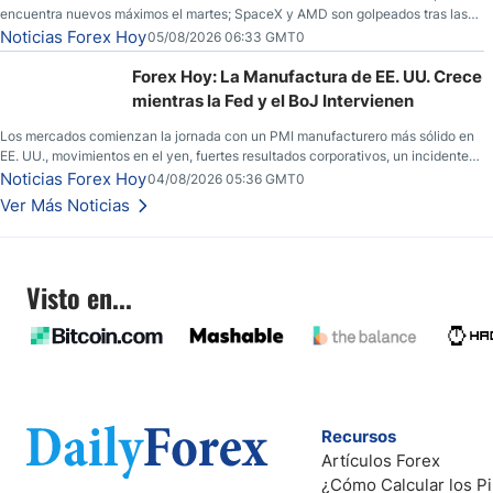
encuentra nuevos máximos el martes; SpaceX y AMD son golpeados tras las
llamadas de ganancias; el petróleo crudo cae por debajo de los $80 con
Noticias Forex Hoy
05/08/2026 06:33 GMT0
nuevas esperanzas; el dólar estadounidense continúa intentando estabilizarse
frente al yen; el peso mexicano ve un repunte a medida que las tasas caen en
Forex Hoy: La Manufactura de EE. UU. Crece
EE. UU.
mientras la Fed y el BoJ Intervienen
Los mercados comienzan la jornada con un PMI manufacturero más sólido en
EE. UU., movimientos en el yen, fuertes resultados corporativos, un incidente
de seguridad en Bitcoin y nuevas señales desde el mercado del petróleo.
Noticias Forex Hoy
04/08/2026 05:36 GMT0
Ver Más Noticias
Visto en...
Recursos
Artículos Forex
¿Cómo Calcular los Pi