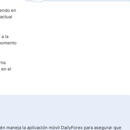
Publicidad
iendo en
actual
 a la
 momento
 ha
 en el
ién maneja la aplicación móvil DailyForex para asegurar que