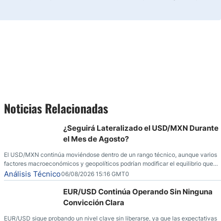
Noticias Relacionadas
¿Seguirá Lateralizado el USD/MXN Durante
el Mes de Agosto?
El USD/MXN continúa moviéndose dentro de un rango técnico, aunque varios
factores macroeconómicos y geopolíticos podrían modificar el equilibrio que
ha dominado al mercado en las últimas semanas.
Análisis Técnico
06/08/2026 15:16 GMT0
EUR/USD Continúa Operando Sin Ninguna
Convicción Clara
EUR/USD sigue probando un nivel clave sin liberarse, ya que las expectativas