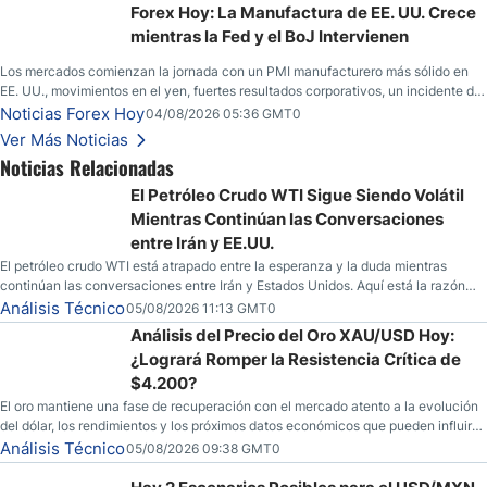
yen; el peso mexicano ve un repunte a medida que las tasas caen en EE. UU.
Forex Hoy: La Manufactura de EE. UU. Crece
mientras la Fed y el BoJ Intervienen
Los mercados comienzan la jornada con un PMI manufacturero más sólido en
EE. UU., movimientos en el yen, fuertes resultados corporativos, un incidente de
seguridad en Bitcoin y nuevas señales desde el mercado del petróleo.
Noticias Forex Hoy
04/08/2026 05:36 GMT0
Ver Más Noticias
Noticias Relacionadas
El Petróleo Crudo WTI Sigue Siendo Volátil
Mientras Continúan las Conversaciones
entre Irán y EE.UU.
El petróleo crudo WTI está atrapado entre la esperanza y la duda mientras
continúan las conversaciones entre Irán y Estados Unidos. Aquí está la razón
por la que los traders pueden querer pensarlo dos veces antes de tomar partido
Análisis Técnico
05/08/2026 11:13 GMT0
en este momento.
Análisis del Precio del Oro XAU/USD Hoy:
¿Logrará Romper la Resistencia Crítica de
$4.200?
El oro mantiene una fase de recuperación con el mercado atento a la evolución
del dólar, los rendimientos y los próximos datos económicos que pueden influir
en su dirección.
Análisis Técnico
05/08/2026 09:38 GMT0