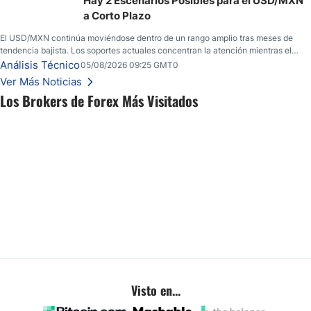
Hay 2 Escenarios Posibles para el USD/MXN
a Corto Plazo
El USD/MXN continúa moviéndose dentro de un rango amplio tras meses de
tendencia bajista. Los soportes actuales concentran la atención mientras el
mercado busca nuevas referencias.
Análisis Técnico
05/08/2026 09:25 GMT0
Ver Más Noticias
Los Brokers de Forex Más Visitados
Visto en...