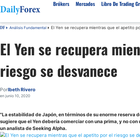
Brókers
Mercados
Libro De Trading Gr
El Yen se recupera mientras que el apetito p
Análisis Fundamental
DF
Mejores Brokers por País
Activos populares
Acerca de DailyForex
Tipos
El Yen se recupera mien
España
Sobre Nosotros
Broke
Divisas
Argentina
Política editorial
Broke
USD/MXN
USD/JPY
riesgo se desvanece
Rep. Dominicana
Cómo generamos ingresos
Broke
EUR/USD
USD/COP
Mexico
Nuestra metodología
Broke
USD/PEN
Todas las D
Colombia
Índice de confianza
Broke
Por
Ibeth Rivero
Materias Primas
Costa Rica
Por qué confiar en nosotros
Broke
en junio 10, 2020
Venezuela
Precio del Cafe
Precio del 
Guatemala
Oro (XAU/USD)
Plata (XAG
"La estabilidad de Japón, en términos de su enorme reserva de
sugiere que el Yen debería comerciar con una prima, y no con
Cuba
Petróleo WTI
Todas las M
un analista de Seeking Alpha.
El Salvador
Indices