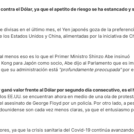
contra el Dólar, ya que el apetito de riesgo se ha estancado y 
ndices
 divisas en el último mes, el Yen japonés goza de la preferenci
 los Estados Unidos y China, alimentadas por la iniciativa de C
re (MELI)
cciones
 al menos eso es lo que el Primer Ministro Shinzo Abe insinuó
 Kong para Japón como socio, Abe dijo al Parlamento que es i
 que su administración está
"profundamente preocupada"
por e
 ganó valor frente al Dólar por segundo día consecutivo, es el
 los EE.UU. se encuentran ahora en medio de una ola de protest
l asesinato de George Floyd por un policía. Por otro lado, a pe
tadounidense son cada vez menos claras, ya que el entusiasmo 
es, ya que la crisis sanitaria del Covid-19 continúa avanzando