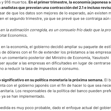
a y 916 muertos.
En el primer trimestre, la economía japonesa s
 analistas que preveían una contracción del 2.1 e incluso revisa
sar de que los datos son mejores de lo esperado, aún existen
n el segundo trimestre, ya que se prevé que se contraiga aún
a en la estimación corregida, es un consuelo frío dado que la pr
apital Economics.
ia en la economía, el gobierno decidió ampliar su paquete de est
 de dólares con el fin de extender los préstamos a las empresa
n un comentario posterior del Ministro de Economía, Yasutoshi
 ser ayudar a las empresas en dificultades en lugar de centrarse
no a reducir la tasa de impuestos al consumo.
significativo en su política monetaria la próxima semana.
El b
a con el gobierno japonés con el fin de hacer lo que sea nece
anitaria. Los responsables de la política del banco pueden prefe
ue ya se han implementado.
dida es muy poco probable, dado el enfoque actual del gobie