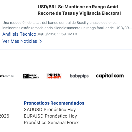
USD/BRL Se Mantiene en Rango Amid
Recorte de Tasas y Vigilancia Electoral
Una reducción de tasas del banco central de Brasil y unas elecciones
inminentes están remodelando silenciosamente un rango familiar del USD/BRL.
Una reducción de tasas por parte del banco central de Brasil y unas elecciones
Análisis Técnico
06/08/2026 11:59 GMT0
inminentes están remodelando silenciosamente un rango familiar del USD/BRL.
Ver Más Noticias
Esto es lo que los traders están observando a continuación.
Pronosticos Recomendados
XAUUSD Pronóstico Hoy
2026
EUR/USD Pronóstico Hoy
Pronóstico Semanal Forex