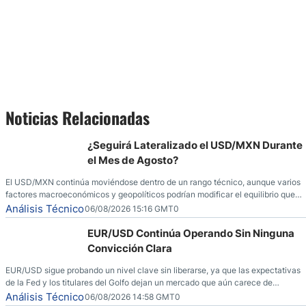
Noticias Relacionadas
¿Seguirá Lateralizado el USD/MXN Durante
el Mes de Agosto?
El USD/MXN continúa moviéndose dentro de un rango técnico, aunque varios
factores macroeconómicos y geopolíticos podrían modificar el equilibrio que
ha dominado al mercado en las últimas semanas.
Análisis Técnico
06/08/2026 15:16 GMT0
EUR/USD Continúa Operando Sin Ninguna
Convicción Clara
EUR/USD sigue probando un nivel clave sin liberarse, ya que las expectativas
de la Fed y los titulares del Golfo dejan un mercado que aún carece de
convicción real.
Análisis Técnico
06/08/2026 14:58 GMT0