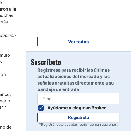
e
Empezar
8
ron a la
Leer reseña
 muchas
 más.
Empezar
9
oducción
Leer reseña
Ver todos
ímulo
Empezar
Suscríbete
s
10
Leer reseña
Regístrese para recibir las últimas
 en
actualizaciones del mercado y las
señales gratuitas directamente a su
bandeja de entrada.
anco,
sario
rir
Ayúdame a elegir un Broker
Regístrate
*Registrándote aceptas recibir comunicaciones.
rno de