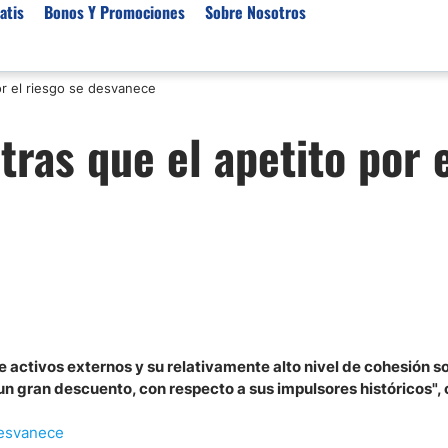
atis
Bonos Y Promociones
Sobre Nosotros
or el riesgo se desvanece
 de Broker
Empresas de Fondeo
Noticias del Mercados
tras que el apetito por 
rs Regulados
Lista de Mejores Prop F
Análisis Forex
rs Para Scalping
Empresas de Fondeo en
Señales Forex Gratis
Unidos
r Oro
El Oro va a Subir o Baja
Empresas de Fondeo de
rs de Trading Automático
Tendencia Euro Próxim
ivisas
r para Metatrader 4
Noticias Forex Diarias
rs por Categoría
Mercado de Acciones 
Cacao
/USD)
 activos externos y su relativamente alto nivel de cohesión so
 un gran descuento, con respecto a sus impulsores históricos"
aterias Primas