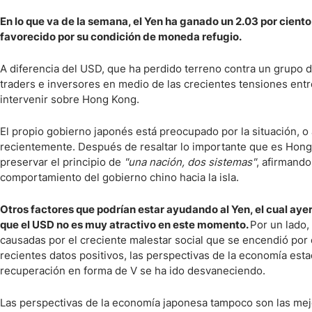
Ecuador
En lo que va de la semana, el Yen ha ganado un 2.03 por ciento 
Paraguay
Nasdaq 100
S&P 500
favorecido por su condición de moneda refugio.
Peru
IBEX 35
Todos los í
Panama
A diferencia del USD, que ha perdido terreno contra un grupo de
Acciones
traders e inversores en medio de las crecientes tensiones entre
Latinoamérica
intervenir sobre Hong Kong.
Nvidia (NVDA)
Mercado Lib
Bolivia
Banco Santander (SAN)
Todas las A
Nicaragua
El propio gobierno japonés está preocupado por la situación, o
recientemente. Después de resaltar lo importante que es Hong
Estados Unidos
preservar el principio de
"una nación, dos sistemas"
, afirmando
comportamiento del gobierno chino hacia la isla.
Otros factores que podrían estar ayudando al Yen, el cual ayer
que el USD no es muy atractivo en este momento.
Por un lado,
causadas por el creciente malestar social que se encendió por e
recientes datos positivos, las perspectivas de la economía es
recuperación en forma de V se ha ido desvaneciendo.
Las perspectivas de la economía japonesa tampoco son las mejor