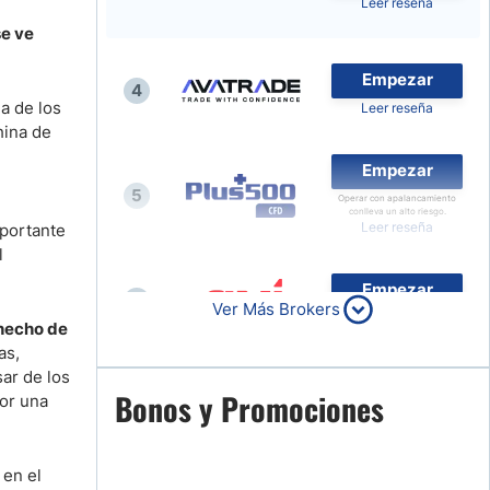
Leer reseña
Noticias de Brokers
se ve
Empezar
4
a de los
Leer reseña
hina de
Empezar
5
Operar con apalancamiento
conlleva un alto riesgo.
Leer reseña
mportante
l
Empezar
6
Ver Más Brokers
Leer reseña
 hecho de
as,
sar de los
Empezar
Bonos y Promociones
por una
7
Leer reseña
 en el