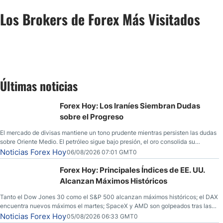
Los Brokers de Forex Más Visitados
Últimas noticias
Forex Hoy: Los Iraníes Siembran Dudas
sobre el Progreso
El mercado de divisas mantiene un tono prudente mientras persisten las dudas
sobre Oriente Medio. El petróleo sigue bajo presión, el oro consolida su
fortaleza y los operadores esperan nuevas referencias económicas desde
Noticias Forex Hoy
06/08/2026 07:01 GMT0
Estados Unidos.
Forex Hoy: Principales Índices de EE. UU.
Alcanzan Máximos Históricos
Tanto el Dow Jones 30 como el S&P 500 alcanzan máximos históricos; el DAX
encuentra nuevos máximos el martes; SpaceX y AMD son golpeados tras las
llamadas de ganancias; el petróleo crudo cae por debajo de los $80 con
Noticias Forex Hoy
05/08/2026 06:33 GMT0