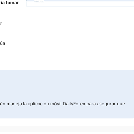
ría tomar
Publicidad
a
núa
ién maneja la aplicación móvil DailyForex para asegurar que