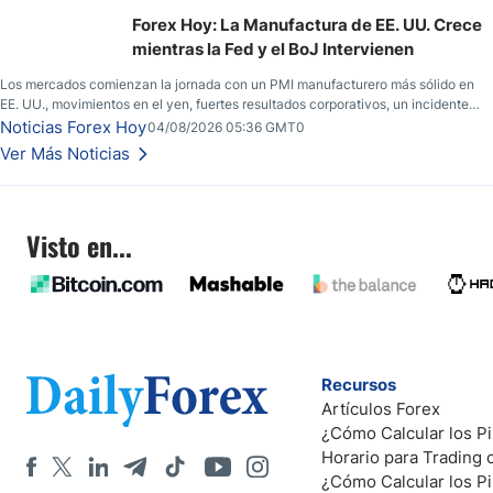
nuevas esperanzas; el dólar estadounidense continúa intentando estabilizarse
frente al yen; el peso mexicano ve un repunte a medida que las tasas caen en
Forex Hoy: La Manufactura de EE. UU. Crece
EE. UU.
mientras la Fed y el BoJ Intervienen
Los mercados comienzan la jornada con un PMI manufacturero más sólido en
EE. UU., movimientos en el yen, fuertes resultados corporativos, un incidente
de seguridad en Bitcoin y nuevas señales desde el mercado del petróleo.
Noticias Forex Hoy
04/08/2026 05:36 GMT0
Ver Más Noticias
Visto en...
Recursos
Artículos Forex
¿Cómo Calcular los Pi
Horario para Trading
¿Cómo Calcular los P