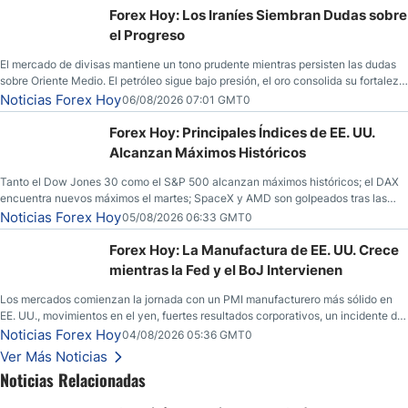
Forex Hoy: Los Iraníes Siembran Dudas sobre
el Progreso
El mercado de divisas mantiene un tono prudente mientras persisten las dudas
sobre Oriente Medio. El petróleo sigue bajo presión, el oro consolida su fortaleza
y los operadores esperan nuevas referencias económicas desde Estados
Noticias Forex Hoy
06/08/2026 07:01 GMT0
Unidos.
Forex Hoy: Principales Índices de EE. UU.
Alcanzan Máximos Históricos
Tanto el Dow Jones 30 como el S&P 500 alcanzan máximos históricos; el DAX
encuentra nuevos máximos el martes; SpaceX y AMD son golpeados tras las
llamadas de ganancias; el petróleo crudo cae por debajo de los $80 con nuevas
Noticias Forex Hoy
05/08/2026 06:33 GMT0
esperanzas; el dólar estadounidense continúa intentando estabilizarse frente al
yen; el peso mexicano ve un repunte a medida que las tasas caen en EE. UU.
Forex Hoy: La Manufactura de EE. UU. Crece
mientras la Fed y el BoJ Intervienen
Los mercados comienzan la jornada con un PMI manufacturero más sólido en
EE. UU., movimientos en el yen, fuertes resultados corporativos, un incidente de
seguridad en Bitcoin y nuevas señales desde el mercado del petróleo.
Noticias Forex Hoy
04/08/2026 05:36 GMT0
Ver Más Noticias
Noticias Relacionadas