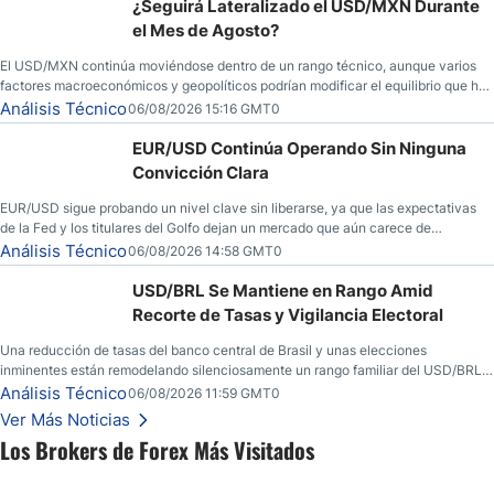
¿Seguirá Lateralizado el USD/MXN Durante
el Mes de Agosto?
El USD/MXN continúa moviéndose dentro de un rango técnico, aunque varios
factores macroeconómicos y geopolíticos podrían modificar el equilibrio que ha
dominado al mercado en las últimas semanas.
Análisis Técnico
06/08/2026 15:16 GMT0
EUR/USD Continúa Operando Sin Ninguna
Convicción Clara
EUR/USD sigue probando un nivel clave sin liberarse, ya que las expectativas
de la Fed y los titulares del Golfo dejan un mercado que aún carece de
convicción real.
Análisis Técnico
06/08/2026 14:58 GMT0
USD/BRL Se Mantiene en Rango Amid
Recorte de Tasas y Vigilancia Electoral
Una reducción de tasas del banco central de Brasil y unas elecciones
inminentes están remodelando silenciosamente un rango familiar del USD/BRL.
Una reducción de tasas por parte del banco central de Brasil y unas elecciones
Análisis Técnico
06/08/2026 11:59 GMT0
inminentes están remodelando silenciosamente un rango familiar del USD/BRL.
Ver Más Noticias
Esto es lo que los traders están observando a continuación.
Los Brokers de Forex Más Visitados