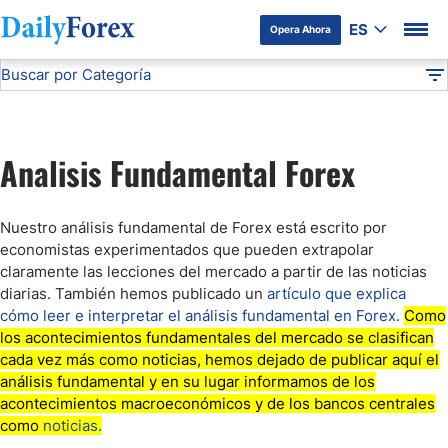
ES
Opera Ahora
Buscar por Categoría
Divulgación del Anunciante
Análisis Fundamental
DF
Mercado Bursátil Hoy
Analisis Fundamental Forex
Comunicado de Prensa
Nuestro análisis fundamental de Forex está escrito por
Forex Figures
economistas experimentados que pueden extrapolar
claramente las lecciones del mercado a partir de las noticias
diarias. También hemos publicado un
artículo que explica
Webinars
cómo leer e interpretar el análisis fundamental en Forex.
Como
los acontecimientos fundamentales del mercado se clasifican
cada vez más como noticias, hemos dejado de publicar aquí el
Noticias Forex
análisis fundamental y en su lugar informamos de los
acontecimientos macroeconómicos y de los bancos centrales
como
noticias.