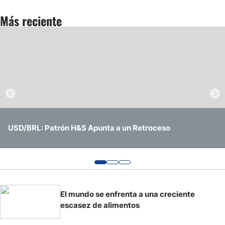
Más reciente
Análisis Técnico Hoy del Gas Natural: El precio consolida
Economía argentina vuelve a niveles previos a la
USD/BRL: Patrón H&S Apunta a un Retroceso
las Ganancias
pandemia
El mundo se enfrenta a una creciente
escasez de alimentos