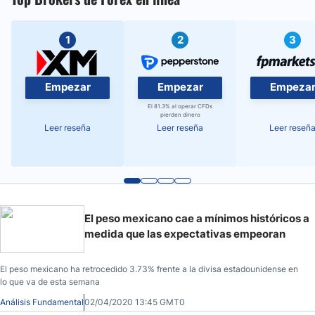
1
2
3
Empezar
Empezar
Empeza
El 81.3% al operar CFDs
pierden dinero
Leer reseña
Leer reseña
Leer reseñ
El peso mexicano cae a mínimos históricos a
medida que las expectativas empeoran
El peso mexicano ha retrocedido 3.73% frente a la divisa estadounidense en
lo que va de esta semana
Análisis Fundamental
02/04/2020 13:45 GMT0