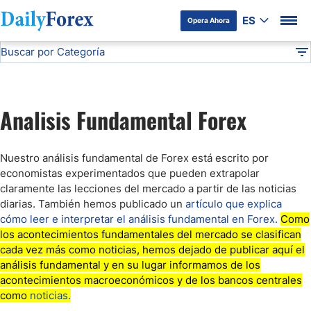
ES
Opera Ahora
Buscar por Categoría
Divulgación del Anunciante
Análisis Fundamental
DF
Mercado Bursátil Hoy
Analisis Fundamental Forex
Comunicado de Prensa
Nuestro análisis fundamental de Forex está escrito por
Forex Figures
economistas experimentados que pueden extrapolar
claramente las lecciones del mercado a partir de las noticias
diarias. También hemos publicado un
artículo que explica
Webinars
cómo leer e interpretar el análisis fundamental en Forex.
Como
los acontecimientos fundamentales del mercado se clasifican
cada vez más como noticias, hemos dejado de publicar aquí el
Noticias Forex
análisis fundamental y en su lugar informamos de los
acontecimientos macroeconómicos y de los bancos centrales
como
noticias.