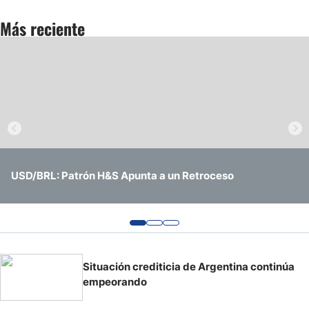
Más reciente
Análisis Técnico Hoy del Gas Natural: El precio consolida
Economía argentina vuelve a niveles previos a la
USD/BRL: Patrón H&S Apunta a un Retroceso
las Ganancias
pandemia
Situación crediticia de Argentina continúa
empeorando