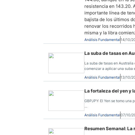
resistencia en 143.20. 
importante línea de ten
bajista de los últimos 
renovar los recorridos h
misma y la libra comien
Análisis Fundamental
14/10/2
La suba de tasas en Aus
La suba de tasas en Australia 
comenzar a aplicar una suba e
mejorado. Si bien la suba se r
Análisis Fundamental
13/10/2
autoridades australianas es lo
positiva hacia el futuro, no h
La fortaleza del yen y l
GBPJPY: El Yen se tomo una pa
El escenario en el presente p
Análisis Fundamental
07/10/2
abrupta caída el par ha reali
140.80. La libra no logró cons
primer objetivo lo encontramos
Resumen Semanal: La r