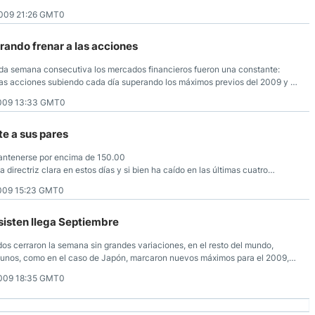
dad del par: de los últimos nueve días ha caído en ocho. La consolidación por
009 21:26 GMT0
evas bajas que se toparon con soporte en 148.00, previniendo una mayor
os mayores y de cuatro horas sigue siendo bajista y el cruce se mantiene
rando frenar a las acciones
a semana consecutiva los mercados financieros fueron una constante:
las acciones subiendo cada día superando los máximos previos del 2009 y el
os.
009 13:33 GMT0
nte a sus pares
antenerse por encima de 150.00
 directriz clara en estos días y si bien ha caído en las últimas cuatro
009 15:23 GMT0
sisten llega Septiembre
s cerraron la semana sin grandes variaciones, en el resto del mundo,
lgunos, como en el caso de Japón, marcaron nuevos máximos para el 2009,
ados
009 18:35 GMT0