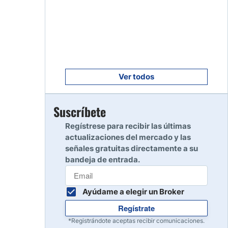
Empezar
8
Leer reseña
Empezar
9
Leer reseña
Ver todos
Empezar
Suscríbete
10
Leer reseña
Regístrese para recibir las últimas
actualizaciones del mercado y las
señales gratuitas directamente a su
bandeja de entrada.
Ayúdame a elegir un Broker
Regístrate
*Registrándote aceptas recibir comunicaciones.