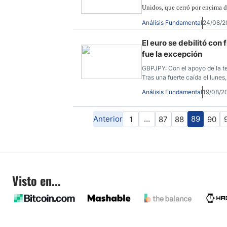
Unidos, que cerró por encima d
alto para el 2009.
Análisis Fundamental
24/08/2
El euro se debilitó con
fue la excepción
GBPJPY: Con el apoyo de la t
Tras una fuerte caída el lunes,
Análisis Fundamental
19/08/2
Anterior
…
89
1
87
88
90
Visto en...