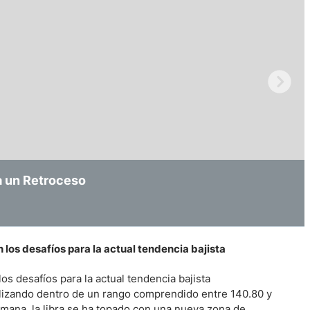
ndices
re (MELI)
cciones
a un Retroceso
atural: El precio consolida las Ganancias
iveles previos a la pandemia
los desafíos para la actual tendencia bajista
s desafíos para la actual tendencia bajista
alizando dentro de un rango comprendido entre 140.80 y
mana, la libra se ha topado con una nueva zona de