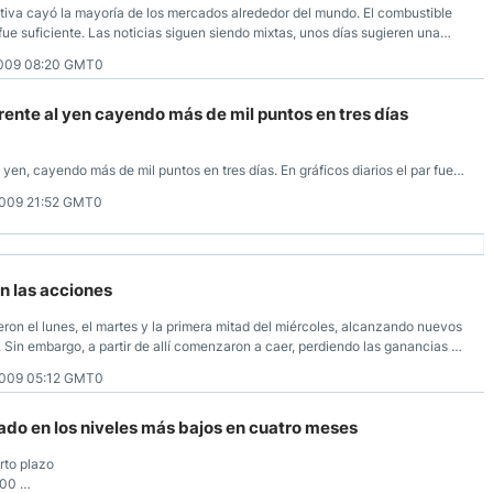
va cayó la mayoría de los mercados alrededor del mundo. El combustible
fue suficiente. Las noticias siguen siendo mixtas, unos días sugieren una
ncamiento. Este mundo actual “gris” evita un mayor optimismo.
009 08:20 GMT0
frente al yen cayendo más de mil puntos en tres días
l yen, cayendo más de mil puntos en tres días. En gráficos diarios el par fue
ro. Tras semejante caída, que llevó hasta 139.70, marcando mínimos en cinco
009 21:52 GMT0
meros días de esta semana.
n las acciones
ron el lunes, el martes y la primera mitad del miércoles, alcanzando nuevos
 Sin embargo, a partir de allí comenzaron a caer, perdiendo las ganancias de
ally alcista.
009 05:12 GMT0
rado en los niveles más bajos en cuatro meses
rto plazo
.00