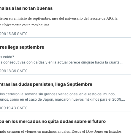
malas a las no tan buenas
ron en el inicio de septiembre, mes del aniversario del rescate de AIG, la
e típicamente es un mes bajista.
009 15:35 GMT0
res llega septiembre
ás caída?
 consecutivas con caídas y en la actual parece dirigirse hacia la cuarta,
r a los mil puntos desde los máximos en ocho meses (163.05) a mínimos en
009 18:39 GMT0
ras las dudas persisten, llega Septiembre
s cerraron la semana sin grandes variaciones, en el resto del mundo,
lgunos, como en el caso de Japón, marcaron nuevos máximos para el 2009,
dos. Los movimientos en el mercado parecen ser tímidos y con Septiembre
009 19:43 GMT0
imidez podrá acabar.
 en los mercados no quita dudas sobre el futuro
ndo cerraron el viernes en máximos anuales. Desde el Dow Jones en Estados