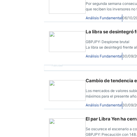
Por segunda semana consecuti
que reciben los inversores no 
recuperación, al otro un esta
Análisis Fundamental
06/10/2
La libra se desintegró 
GBPJPY: Desplome brutal
La libra se desintegró frente a
de un extremo del canal al ot
Análisis Fundamental
30/09/2
meses, se recuperó en los pri
Publicidad
Cambio de tendencia e
Los mercados de valores subie
máximos para el presente año.
la semana y pusieron fin a un r
Análisis Fundamental
30/09/2
El par Libra Yen ha cer
Se oscurece el escenario a co
GBPJPY: Precaución con 148