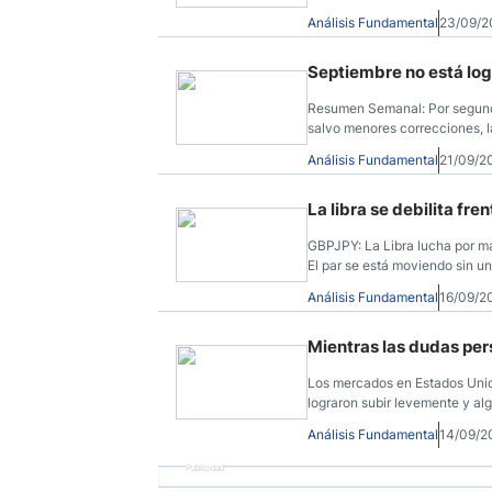
Un dato alerta sobre la debili
Análisis Fundamental
23/09/2
debajo de 149.00, habilitó nu
caída. La tendencia en gráfic
dentro de un canal bajista.
Septiembre no está log
Resumen Semanal: Por segund
salvo menores correcciones, 
dólar marcando nuevos mínim
Análisis Fundamental
21/09/2
La libra se debilita fre
GBPJPY: La Libra lucha por m
El par se está moviendo sin una
jornadas,
Análisis Fundamental
16/09/2
Mientras las dudas per
Los mercados en Estados Unido
lograron subir levemente y a
aunque con recorridos moder
Análisis Fundamental
14/09/2
Publicidad