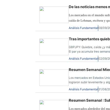
De las noticias menos 
Los mercados en el mundo sufrie
caída de Lehman, etcétera y qu
Análisis Fundamental
08/09/2
Tras importantes quieb
GBPJPY: Quiebre, caída ¿y m
El par ya acumula tres semanas
acumulando un retroceso mayo
Análisis Fundamental
02/09/2
siete semanas (149.10).
Resumen Semanal Mient
Los mercados en Estados Unido
lograron subir levemente y a
aunque con recorridos modera
Análisis Fundamental
31/08/2
comenzando esta semana, la t
Resumen Semanal : Suba
Los mercados alrededor del mu