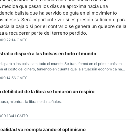
A medida que pasan los días se aproxima hacia una
dencia bajista que ha servido de guía en el movimiento
dos meses. Será importante ver si es presión suficiente para
acia la baja o si por el contrario se genera un quiebre de la
za a recuperar parte del terreno perdido.
009 22:14 GMT0
tralia disparó a las bolsas en todo el mundo
disparó a las bolsas en todo el mundo. Se transformó en el primer país en
n el costo del dinero, teniendo en cuenta que la situación económica ha
ealiza desde los niveles más bajos en casi 50 años, las expectativas de las
009 14:56 GMT0
 que permitió realizar el aumento de tasas. Si no tuvieran una expectativa
ubieron comenzado con el ciclo alcista de tasas.
a debilidad de la libra se tomaron un respiro
usa, mientras la libra no da señales.
ar no muestra grandes variaciones con respecto a una semana atrás. Tras la
009 13:41 GMT0
zado movimientos laterales dentro de un rango comprendido entre 144.50 y
olidarse por encima de 144.00, que de hacerlo habilitaría nuevas alzas. El
 en 145.00 (retroceso Fibonacci del 23.6 del rally 163 – 139).
ealidad va reemplazando el optimismo