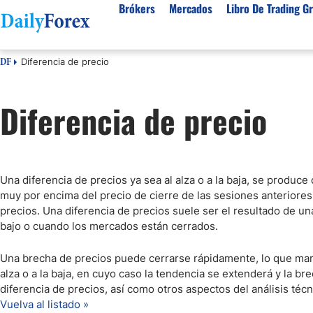
Brókers
Mercados
Libro De Trading Gr
Diferencia de precio
DF
Mejores Brokers por País
Activos populares
Acerca de DailyForex
Tipos
Diferencia de precio
España
Sobre Nosotros
Broke
Divisas
Argentina
Política editorial
Broke
USD/MXN
USD/JPY
Rep. Dominicana
Cómo generamos ingresos
Broke
EUR/USD
USD/COP
Mexico
Nuestra metodología
Broke
USD/PEN
Todas las D
Una diferencia de precios ya sea al alza o a la baja, se produc
Colombia
Índice de confianza
Broke
muy por encima del precio de cierre de las sesiones anteriores.
Materias Primas
Costa Rica
Por qué confiar en nosotros
Broke
precios. Una diferencia de precios suele ser el resultado de 
bajo o cuando los mercados están cerrados.
Venezuela
Precio del Cafe
Precio del 
Guatemala
Oro (XAU/USD)
Plata (XAG
Una brecha de precios puede cerrarse rápidamente, lo que marca
Cuba
alza o a la baja, en cuyo caso la tendencia se extenderá y la br
Petróleo WTI
Todas las M
diferencia de precios, así como otros aspectos del análisis técn
El Salvador
Vuelva al listado »
Indices