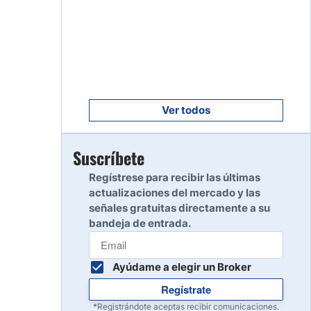
Empezar
8
Leer reseña
Empezar
9
Leer reseña
Ver todos
Empezar
Suscríbete
10
Leer reseña
Regístrese para recibir las últimas
actualizaciones del mercado y las
señales gratuitas directamente a su
bandeja de entrada.
Ayúdame a elegir un Broker
Regístrate
*Registrándote aceptas recibir comunicaciones.