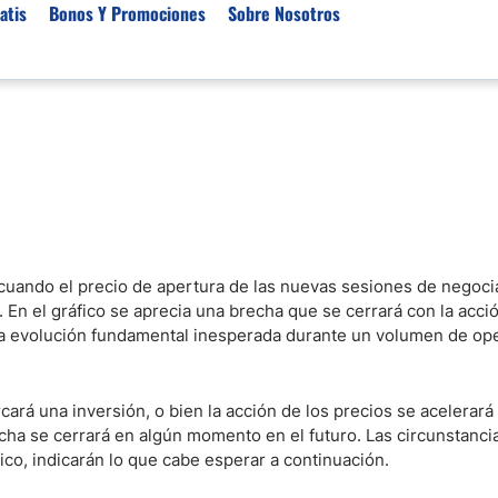
atis
Bonos Y Promociones
Sobre Nosotros
 de Broker
Empresas de Fondeo
Noticias del Mercados
rs Regulados
Lista de Mejores Prop F
Análisis Forex
rs Para Scalping
Empresas de Fondeo en
Señales Forex Gratis
Unidos
r Oro
El Oro va a Subir o Baja
Empresas de Fondeo de
rs de Trading Automático
Tendencia Euro Próxim
ivisas
e cuando el precio de apertura de las nuevas sesiones de negoci
r para Metatrader 4
Noticias Forex Diarias
 En el gráfico se aprecia una brecha que se cerrará con la acci
rs por Categoría
Mercado de Acciones 
una evolución fundamental inesperada durante un volumen de op
Cacao
/USD)
rá una inversión, o bien la acción de los precios se acelerará
echa se cerrará en algún momento en el futuro. Las circunstancia
aterias Primas
ico, indicarán lo que cabe esperar a continuación.