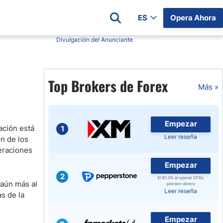
ES
Opera Ahora
Divulgación del Anunciante
Reseñas de Brokers
irms
XM
Top Brokers de Forex
Más »
 Estados
Pepperstone
r Hoy
Eightcap
 Futuros
os Días
FP Markets
Empezar
ación está
1
Libertex
Leer reseña
ón de los
Hoy
RoboForex
eraciones
GO Markets
Empezar
2
AvaTrade
El 81.3% al operar CFDs
 aún más al
pierden dinero
Leer reseña
Axi
s de la
Empezar
Lista Completa de Brókers