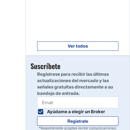
Empezar
8
Leer reseña
Empezar
9
Leer reseña
Ver todos
Empezar
Suscríbete
10
Leer reseña
Regístrese para recibir las últimas
actualizaciones del mercado y las
señales gratuitas directamente a su
bandeja de entrada.
Ayúdame a elegir un Broker
Regístrate
*Registrándote aceptas recibir comunicaciones.