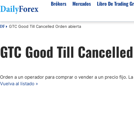
Brókers
Mercados
Libro De Trading Gr
GTC Good Till Cancelled Orden abierta
DF
Mejores Brokers por País
Activos populares
Acerca de DailyForex
Tipos
GTC Good Till Cancelled
España
Sobre Nosotros
Broke
Divisas
Argentina
Política editorial
Broke
USD/MXN
USD/JPY
Rep. Dominicana
Cómo generamos ingresos
Broke
EUR/USD
USD/COP
Mexico
Nuestra metodología
Broke
USD/PEN
Todas las D
Orden a un operador para comprar o vender a un precio fijo. La
Colombia
Índice de confianza
Broke
Vuelva al listado »
Materias Primas
Costa Rica
Por qué confiar en nosotros
Broke
Venezuela
Precio del Cafe
Precio del 
Guatemala
Oro (XAU/USD)
Plata (XAG
Cuba
Petróleo WTI
Todas las M
El Salvador
Indices