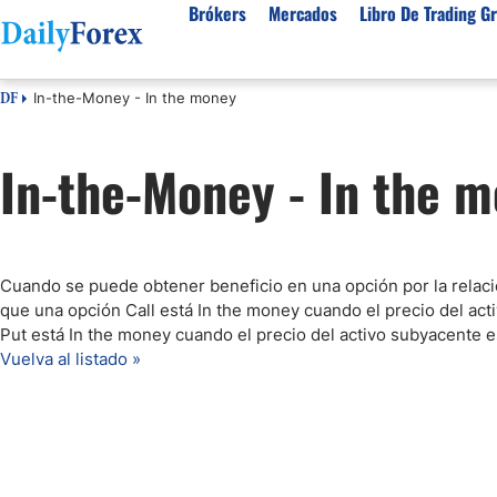
Brókers
Mercados
Libro De Trading Gr
In-the-Money - In the money
DF
Mejores Brokers por País
Activos populares
Acerca de DailyForex
Tipos
In-the-Money - In the 
España
Sobre Nosotros
Broke
Divisas
Argentina
Política editorial
Broke
USD/MXN
USD/JPY
Rep. Dominicana
Cómo generamos ingresos
Broke
EUR/USD
USD/COP
Mexico
Nuestra metodología
Broke
USD/PEN
Todas las D
Cuando se puede obtener beneficio en una opción por la relación
Colombia
Índice de confianza
Broke
que una opción Call está In the money cuando el precio del act
Materias Primas
Costa Rica
Por qué confiar en nosotros
Broke
Put está In the money cuando el precio del activo subyacente e
Vuelva al listado »
Venezuela
Precio del Cafe
Precio del 
Guatemala
Oro (XAU/USD)
Plata (XAG
Cuba
Petróleo WTI
Todas las M
El Salvador
Indices