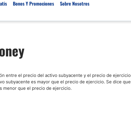
atis
Bonos Y Promociones
Sobre Nosotros
 de Broker
Empresas de Fondeo
Noticias del Mercados
money
rs Regulados
Lista de Mejores Prop F
Análisis Forex
rs Para Scalping
Empresas de Fondeo en
Señales Forex Gratis
Unidos
r Oro
El Oro va a Subir o Baja
Empresas de Fondeo de
rs de Trading Automático
Tendencia Euro Próxim
ivisas
 entre el precio del activo subyacente y el precio de ejercicio
r para Metatrader 4
Noticias Forex Diarias
ivo subyacente es mayor que el precio de ejercicio. Se dice qu
rs por Categoría
Mercado de Acciones 
s menor que el precio de ejercicio.
Cacao
/USD)
aterias Primas