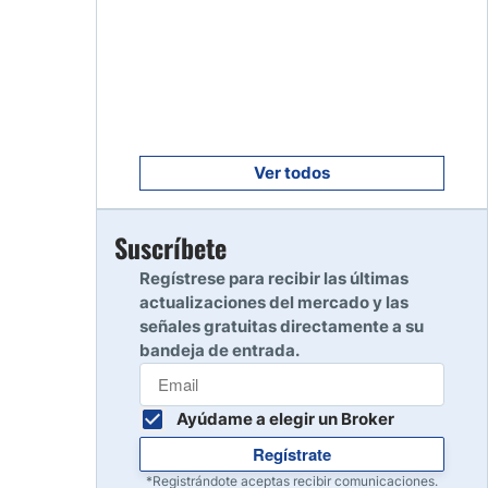
Empezar
8
Leer reseña
Empezar
9
Leer reseña
Ver todos
Empezar
Suscríbete
10
Leer reseña
Regístrese para recibir las últimas
actualizaciones del mercado y las
señales gratuitas directamente a su
bandeja de entrada.
Ayúdame a elegir un Broker
Regístrate
*Registrándote aceptas recibir comunicaciones.