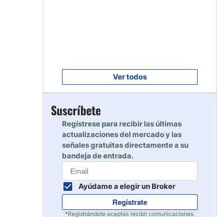
Empezar
8
Leer reseña
Empezar
9
Leer reseña
Ver todos
Empezar
Suscríbete
10
Leer reseña
Regístrese para recibir las últimas
actualizaciones del mercado y las
señales gratuitas directamente a su
bandeja de entrada.
Ayúdame a elegir un Broker
Regístrate
*Registrándote aceptas recibir comunicaciones.