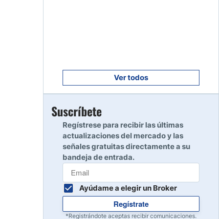
Empezar
8
Leer reseña
Empezar
9
Leer reseña
Ver todos
Empezar
Suscríbete
10
Leer reseña
Regístrese para recibir las últimas
actualizaciones del mercado y las
señales gratuitas directamente a su
bandeja de entrada.
Ayúdame a elegir un Broker
Regístrate
*Registrándote aceptas recibir comunicaciones.