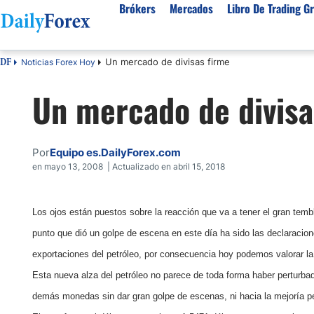
Brókers
Mercados
Libro De Trading Gr
Un mercado de divisas firme
Noticias Forex Hoy
DF
Mejores Brokers por País
Activos populares
Acerca de DailyForex
Tipos
Un mercado de divisa
España
Sobre Nosotros
Broke
Divisas
Argentina
Política editorial
Broke
USD/MXN
USD/JPY
Rep. Dominicana
Cómo generamos ingresos
Broke
Por
Equipo es.DailyForex.com
EUR/USD
USD/COP
Mexico
Nuestra metodología
Broke
en mayo 13, 2008 | Actualizado en abril 15, 2018
USD/PEN
Todas las D
Colombia
Índice de confianza
Broke
Materias Primas
Costa Rica
Por qué confiar en nosotros
Broke
Los ojos están puestos sobre la reacción que va a tener el gran temb
Venezuela
punto que dió un golpe de escena en este día ha sido las declaracio
Precio del Cafe
Precio del 
Guatemala
exportaciones del petróleo, por consecuencia hoy podemos valorar la 
Oro (XAU/USD)
Plata (XAG
Cuba
Esta nueva alza del petróleo no parece de toda forma haber perturbad
Petróleo WTI
Todas las M
El Salvador
demás monedas sin dar gran golpe de escenas, ni hacia la mejoría 
Indices