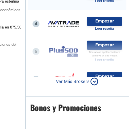
Leer reseña
ra esterlina
Noticias de Brokers
s económicos
Empezar
4
día
en 875.50
Leer reseña
Empezar
ciones del
5
Operar con apalancamiento
conlleva un alto riesgo.
Leer reseña
Empezar
6
Ver Más Brokers
Leer reseña
Empezar
Bonos y Promociones
7
Leer reseña