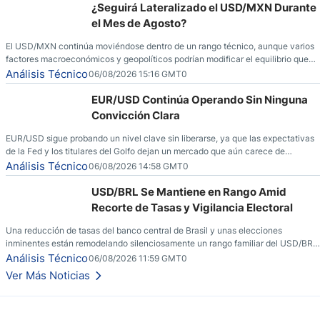
¿Seguirá Lateralizado el USD/MXN Durante
el Mes de Agosto?
El USD/MXN continúa moviéndose dentro de un rango técnico, aunque varios
factores macroeconómicos y geopolíticos podrían modificar el equilibrio que
ha dominado al mercado en las últimas semanas.
Análisis Técnico
06/08/2026 15:16 GMT0
EUR/USD Continúa Operando Sin Ninguna
Convicción Clara
EUR/USD sigue probando un nivel clave sin liberarse, ya que las expectativas
de la Fed y los titulares del Golfo dejan un mercado que aún carece de
convicción real.
Análisis Técnico
06/08/2026 14:58 GMT0
USD/BRL Se Mantiene en Rango Amid
Recorte de Tasas y Vigilancia Electoral
Una reducción de tasas del banco central de Brasil y unas elecciones
inminentes están remodelando silenciosamente un rango familiar del USD/BRL.
Una reducción de tasas por parte del banco central de Brasil y unas elecciones
Análisis Técnico
06/08/2026 11:59 GMT0
inminentes están remodelando silenciosamente un rango familiar del USD/BRL.
Ver Más Noticias
Esto es lo que los traders están observando a continuación.