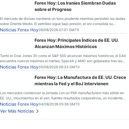
Forex Hoy: Los Iraníes Siembran Dudas
sobre el Progreso
El mercado de divisas mantiene un tono prudente mientras persisten las dudas
sobre Oriente Medio. El petróleo sigue bajo presión, el oro consolida su
fortaleza y los operadores esperan nuevas referencias económicas desde
Noticias Forex Hoy
06/08/2026 07:01 GMT0
Estados Unidos.
Forex Hoy: Principales Índices de EE. UU.
Alcanzan Máximos Históricos
Tanto el Dow Jones 30 como el S&P 500 alcanzan máximos históricos; el DAX
encuentra nuevos máximos el martes; SpaceX y AMD son golpeados tras las
llamadas de ganancias; el petróleo crudo cae por debajo de los $80 con
Noticias Forex Hoy
05/08/2026 06:33 GMT0
nuevas esperanzas; el dólar estadounidense continúa intentando estabilizarse
frente al yen; el peso mexicano ve un repunte a medida que las tasas caen en
Forex Hoy: La Manufactura de EE. UU. Crece
EE. UU.
mientras la Fed y el BoJ Intervienen
Los mercados comienzan la jornada con un PMI manufacturero más sólido en
EE. UU., movimientos en el yen, fuertes resultados corporativos, un incidente
de seguridad en Bitcoin y nuevas señales desde el mercado del petróleo.
Noticias Forex Hoy
04/08/2026 05:36 GMT0
Ver Más Noticias