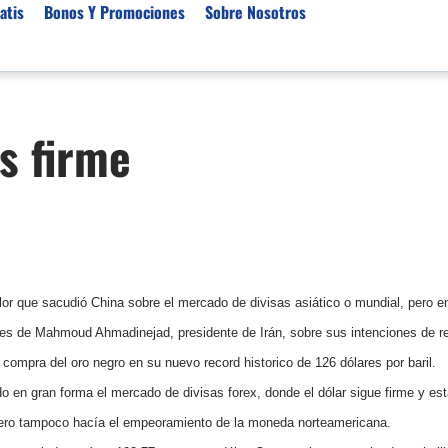
atis
Bonos Y Promociones
Sobre Nosotros
 de Broker
Empresas de Fondeo
Noticias del Mercados
s firme
rs Regulados
Lista de Mejores Prop F
Análisis Forex
rs Para Scalping
Empresas de Fondeo en
Señales Forex Gratis
Unidos
r Oro
El Oro va a Subir o Baja
Empresas de Fondeo de
rs de Trading Automático
Tendencia Euro Próxim
ivisas
r para Metatrader 4
Noticias Forex Diarias
rs por Categoría
Mercado de Acciones 
lor que sacudió China sobre el mercado de divisas asiático o mundial, pero en
nes de Mahmoud Ahmadinejad, presidente de Irán, sobre sus intenciones de re
Cacao
compra del oro negro en su nuevo record historico de 126 dólares por baril.
/USD)
o en gran forma el mercado de divisas forex, donde el dólar sigue firme y est
aterias Primas
pero tampoco hacía el empeoramiento de la moneda norteamericana.