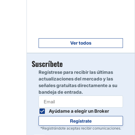
Empezar
8
Leer reseña
Empezar
9
Leer reseña
Ver todos
Empezar
Suscríbete
10
Leer reseña
Regístrese para recibir las últimas
actualizaciones del mercado y las
señales gratuitas directamente a su
bandeja de entrada.
Ayúdame a elegir un Broker
Regístrate
*Registrándote aceptas recibir comunicaciones.