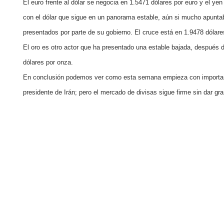
Ecuador
El euro frente al dólar se negocia en 1.5471 dólares por euro y el yen
Paraguay
Nasdaq 100
S&P 500
con el dólar que sigue en un panorama estable, aún si mucho
apunta
Peru
IBEX 35
Todos los í
presentados por parte de su gobierno. El cruce está en 1.9478 dólares 
Panama
El oro
es otro actor que ha presentado una estable bajada, después 
Acciones
Latinoamérica
dólares por onza.
Nvidia (NVDA)
Mercado Lib
Bolivia
En conclusión podemos ver como esta semana
empieza con importan
Banco Santander (SAN)
Todas las A
Nicaragua
presidente de Irán;
pero el mercado de divisas sigue firme sin dar gra
Estados Unidos