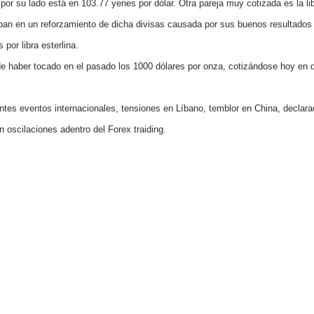
 por su lado
está en 103.77 yenes por dólar. Otra pareja muy cotizada es la lib
ban en un reforzamiento de dicha divisas causada por sus buenos resultado
ndices
por libra esterlina.
de haber tocado en el
pasado los 1000 dólares por onza, cotizándose hoy en 
re (MELI)
tes eventos internacionales, tensiones en Líbano, temblor en China, declara
cciones
n oscilaciones adentro del Forex traiding.