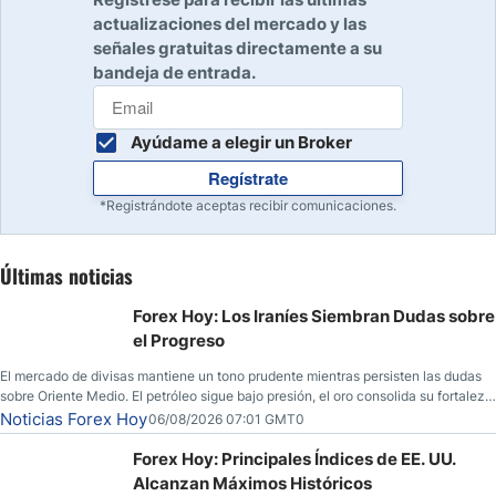
actualizaciones del mercado y las
señales gratuitas directamente a su
bandeja de entrada.
Ayúdame a elegir un Broker
Regístrate
*Registrándote aceptas recibir comunicaciones.
Últimas noticias
Forex Hoy: Los Iraníes Siembran Dudas sobre
el Progreso
El mercado de divisas mantiene un tono prudente mientras persisten las dudas
sobre Oriente Medio. El petróleo sigue bajo presión, el oro consolida su fortaleza
y los operadores esperan nuevas referencias económicas desde Estados
Noticias Forex Hoy
06/08/2026 07:01 GMT0
Unidos.
Forex Hoy: Principales Índices de EE. UU.
Alcanzan Máximos Históricos