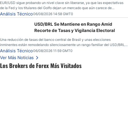
EUR/USD sigue probando un nivel clave sin liberarse, ya que las expectativas
de la Fed y los titulares del Golfo dejan un mercado que aún carece de
convicción real.
Análisis Técnico
06/08/2026 14:58 GMT0
USD/BRL Se Mantiene en Rango Amid
Recorte de Tasas y Vigilancia Electoral
Una reducción de tasas del banco central de Brasil y unas elecciones
inminentes están remodelando silenciosamente un rango familiar del USD/BRL.
Una reducción de tasas por parte del banco central de Brasil y unas elecciones
Análisis Técnico
06/08/2026 11:59 GMT0
inminentes están remodelando silenciosamente un rango familiar del USD/BRL.
Ver Más Noticias
Esto es lo que los traders están observando a continuación.
Los Brokers de Forex Más Visitados