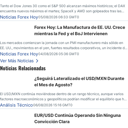
Tanto el Dow Jones 30 como el S&P 500 alcanzan máximos históricos; el DAX
encuentra nuevos máximos el martes; SpaceX y AMD son golpeados tras las
llamadas de ganancias; el petróleo crudo cae por debajo de los $80 con nuevas
Noticias Forex Hoy
05/08/2026 06:33 GMT0
esperanzas; el dólar estadounidense continúa intentando estabilizarse frente al
yen; el peso mexicano ve un repunte a medida que las tasas caen en EE. UU.
Forex Hoy: La Manufactura de EE. UU. Crece
mientras la Fed y el BoJ Intervienen
Los mercados comienzan la jornada con un PMI manufacturero más sólido en
EE. UU., movimientos en el yen, fuertes resultados corporativos, un incidente de
seguridad en Bitcoin y nuevas señales desde el mercado del petróleo.
Noticias Forex Hoy
04/08/2026 05:36 GMT0
Ver Más Noticias
Noticias Relacionadas
¿Seguirá Lateralizado el USD/MXN Durante
el Mes de Agosto?
El USD/MXN continúa moviéndose dentro de un rango técnico, aunque varios
factores macroeconómicos y geopolíticos podrían modificar el equilibrio que ha
dominado al mercado en las últimas semanas.
Análisis Técnico
06/08/2026 15:16 GMT0
EUR/USD Continúa Operando Sin Ninguna
Convicción Clara