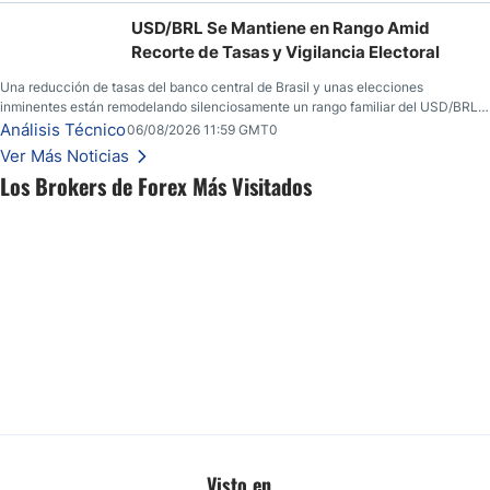
USD/BRL Se Mantiene en Rango Amid
Recorte de Tasas y Vigilancia Electoral
Una reducción de tasas del banco central de Brasil y unas elecciones
inminentes están remodelando silenciosamente un rango familiar del USD/BRL.
Una reducción de tasas por parte del banco central de Brasil y unas elecciones
Análisis Técnico
06/08/2026 11:59 GMT0
inminentes están remodelando silenciosamente un rango familiar del USD/BRL.
Ver Más Noticias
Esto es lo que los traders están observando a continuación.
Los Brokers de Forex Más Visitados
Visto en...