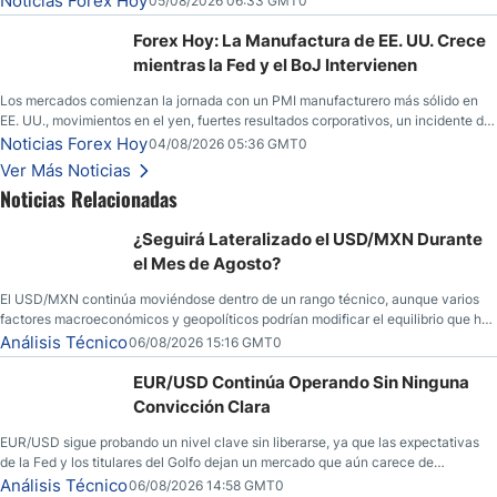
Noticias Forex Hoy
05/08/2026 06:33 GMT0
esperanzas; el dólar estadounidense continúa intentando estabilizarse frente al
yen; el peso mexicano ve un repunte a medida que las tasas caen en EE. UU.
Forex Hoy: La Manufactura de EE. UU. Crece
mientras la Fed y el BoJ Intervienen
Los mercados comienzan la jornada con un PMI manufacturero más sólido en
EE. UU., movimientos en el yen, fuertes resultados corporativos, un incidente de
seguridad en Bitcoin y nuevas señales desde el mercado del petróleo.
Noticias Forex Hoy
04/08/2026 05:36 GMT0
Ver Más Noticias
Noticias Relacionadas
¿Seguirá Lateralizado el USD/MXN Durante
el Mes de Agosto?
El USD/MXN continúa moviéndose dentro de un rango técnico, aunque varios
factores macroeconómicos y geopolíticos podrían modificar el equilibrio que ha
dominado al mercado en las últimas semanas.
Análisis Técnico
06/08/2026 15:16 GMT0
EUR/USD Continúa Operando Sin Ninguna
Convicción Clara
EUR/USD sigue probando un nivel clave sin liberarse, ya que las expectativas
de la Fed y los titulares del Golfo dejan un mercado que aún carece de
convicción real.
Análisis Técnico
06/08/2026 14:58 GMT0