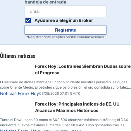
bandeja de entrada.
Ayúdame a elegir un Broker
Regístrate
*Registrándote aceptas recibir comunicaciones.
Últimas noticias
Forex Hoy: Los Iraníes Siembran Dudas sobre
el Progreso
El mercado de divisas mantiene un tono prudente mientras persisten las dudas
sobre Oriente Medio. El petróleo sigue bajo presión, el oro consolida su fortaleza
y los operadores esperan nuevas referencias económicas desde Estados
Noticias Forex Hoy
06/08/2026 07:01 GMT0
Unidos.
Forex Hoy: Principales Índices de EE. UU.
Alcanzan Máximos Históricos
Tanto el Dow Jones 30 como el S&P 500 alcanzan máximos históricos; el DAX
encuentra nuevos máximos el martes; SpaceX y AMD son golpeados tras las
llamadas de ganancias; el petróleo crudo cae por debajo de los $80 con nuevas