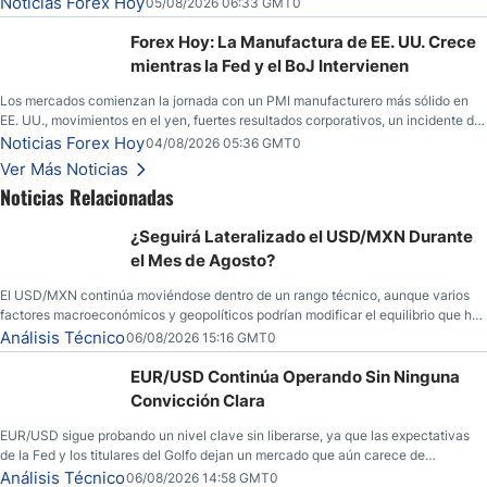
Noticias Forex Hoy
05/08/2026 06:33 GMT0
esperanzas; el dólar estadounidense continúa intentando estabilizarse frente al
yen; el peso mexicano ve un repunte a medida que las tasas caen en EE. UU.
Forex Hoy: La Manufactura de EE. UU. Crece
mientras la Fed y el BoJ Intervienen
Los mercados comienzan la jornada con un PMI manufacturero más sólido en
EE. UU., movimientos en el yen, fuertes resultados corporativos, un incidente de
seguridad en Bitcoin y nuevas señales desde el mercado del petróleo.
Noticias Forex Hoy
04/08/2026 05:36 GMT0
Ver Más Noticias
Noticias Relacionadas
¿Seguirá Lateralizado el USD/MXN Durante
el Mes de Agosto?
El USD/MXN continúa moviéndose dentro de un rango técnico, aunque varios
factores macroeconómicos y geopolíticos podrían modificar el equilibrio que ha
dominado al mercado en las últimas semanas.
Análisis Técnico
06/08/2026 15:16 GMT0
EUR/USD Continúa Operando Sin Ninguna
Convicción Clara
EUR/USD sigue probando un nivel clave sin liberarse, ya que las expectativas
de la Fed y los titulares del Golfo dejan un mercado que aún carece de
convicción real.
Análisis Técnico
06/08/2026 14:58 GMT0