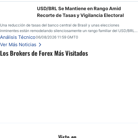
USD/BRL Se Mantiene en Rango Amid
Recorte de Tasas y Vigilancia Electoral
Una reducción de tasas del banco central de Brasil y unas elecciones
inminentes están remodelando silenciosamente un rango familiar del USD/BRL.
Una reducción de tasas por parte del banco central de Brasil y unas elecciones
Análisis Técnico
06/08/2026 11:59 GMT0
inminentes están remodelando silenciosamente un rango familiar del USD/BRL.
Ver Más Noticias
Esto es lo que los traders están observando a continuación.
Los Brokers de Forex Más Visitados
Visto en...