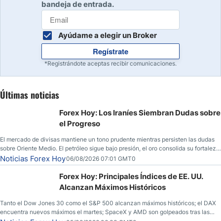
bandeja de entrada.
Ayúdame a elegir un Broker
Regístrate
*Registrándote aceptas recibir comunicaciones.
Últimas noticias
Forex Hoy: Los Iraníes Siembran Dudas sobre
el Progreso
El mercado de divisas mantiene un tono prudente mientras persisten las dudas
sobre Oriente Medio. El petróleo sigue bajo presión, el oro consolida su fortaleza
y los operadores esperan nuevas referencias económicas desde Estados
Noticias Forex Hoy
06/08/2026 07:01 GMT0
Unidos.
Forex Hoy: Principales Índices de EE. UU.
Alcanzan Máximos Históricos
Tanto el Dow Jones 30 como el S&P 500 alcanzan máximos históricos; el DAX
encuentra nuevos máximos el martes; SpaceX y AMD son golpeados tras las
llamadas de ganancias; el petróleo crudo cae por debajo de los $80 con nuevas