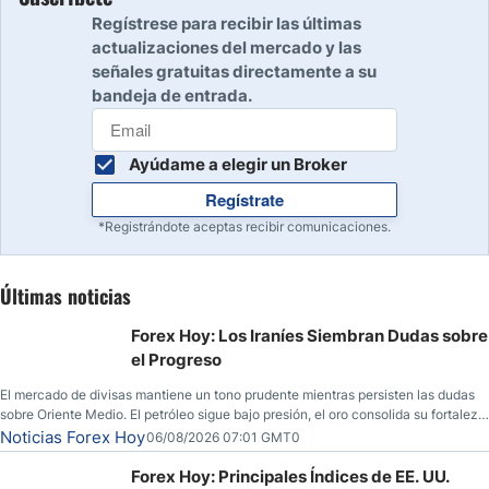
Regístrese para recibir las últimas
actualizaciones del mercado y las
señales gratuitas directamente a su
bandeja de entrada.
Ayúdame a elegir un Broker
Regístrate
*Registrándote aceptas recibir comunicaciones.
Últimas noticias
Forex Hoy: Los Iraníes Siembran Dudas sobre
el Progreso
El mercado de divisas mantiene un tono prudente mientras persisten las dudas
sobre Oriente Medio. El petróleo sigue bajo presión, el oro consolida su fortaleza
y los operadores esperan nuevas referencias económicas desde Estados
Noticias Forex Hoy
06/08/2026 07:01 GMT0
Unidos.
Forex Hoy: Principales Índices de EE. UU.