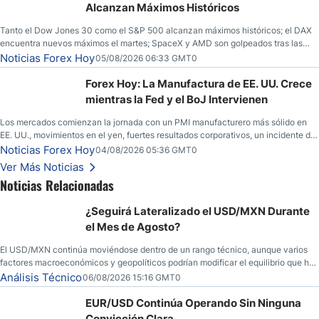
Alcanzan Máximos Históricos
Tanto el Dow Jones 30 como el S&P 500 alcanzan máximos históricos; el DAX
encuentra nuevos máximos el martes; SpaceX y AMD son golpeados tras las
llamadas de ganancias; el petróleo crudo cae por debajo de los $80 con nuevas
Noticias Forex Hoy
05/08/2026 06:33 GMT0
esperanzas; el dólar estadounidense continúa intentando estabilizarse frente al
yen; el peso mexicano ve un repunte a medida que las tasas caen en EE. UU.
Forex Hoy: La Manufactura de EE. UU. Crece
mientras la Fed y el BoJ Intervienen
Los mercados comienzan la jornada con un PMI manufacturero más sólido en
EE. UU., movimientos en el yen, fuertes resultados corporativos, un incidente de
seguridad en Bitcoin y nuevas señales desde el mercado del petróleo.
Noticias Forex Hoy
04/08/2026 05:36 GMT0
Ver Más Noticias
Noticias Relacionadas
¿Seguirá Lateralizado el USD/MXN Durante
el Mes de Agosto?
El USD/MXN continúa moviéndose dentro de un rango técnico, aunque varios
factores macroeconómicos y geopolíticos podrían modificar el equilibrio que ha
dominado al mercado en las últimas semanas.
Análisis Técnico
06/08/2026 15:16 GMT0
EUR/USD Continúa Operando Sin Ninguna
Convicción Clara