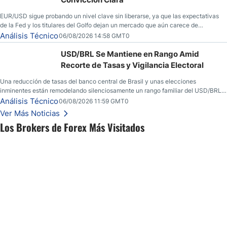
EUR/USD sigue probando un nivel clave sin liberarse, ya que las expectativas
de la Fed y los titulares del Golfo dejan un mercado que aún carece de
convicción real.
Análisis Técnico
06/08/2026 14:58 GMT0
USD/BRL Se Mantiene en Rango Amid
Recorte de Tasas y Vigilancia Electoral
Una reducción de tasas del banco central de Brasil y unas elecciones
inminentes están remodelando silenciosamente un rango familiar del USD/BRL.
Una reducción de tasas por parte del banco central de Brasil y unas elecciones
Análisis Técnico
06/08/2026 11:59 GMT0
inminentes están remodelando silenciosamente un rango familiar del USD/BRL.
Ver Más Noticias
Esto es lo que los traders están observando a continuación.
Los Brokers de Forex Más Visitados