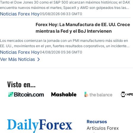
Tanto el Dow Jones 30 como el S&P 500 alcanzan máximos históricos; el DAX
encuentra nuevos máximos el martes; SpaceX y AMD son golpeados tras las
llamadas de ganancias; el petróleo crudo cae por debajo de los $80 con
Noticias Forex Hoy
05/08/2026 06:33 GMT0
nuevas esperanzas; el dólar estadounidense continúa intentando estabilizarse
frente al yen; el peso mexicano ve un repunte a medida que las tasas caen en
Forex Hoy: La Manufactura de EE. UU. Crece
EE. UU.
mientras la Fed y el BoJ Intervienen
Los mercados comienzan la jornada con un PMI manufacturero más sólido en
EE. UU., movimientos en el yen, fuertes resultados corporativos, un incidente
de seguridad en Bitcoin y nuevas señales desde el mercado del petróleo.
Noticias Forex Hoy
04/08/2026 05:36 GMT0
Ver Más Noticias
Visto en...
Recursos
Artículos Forex