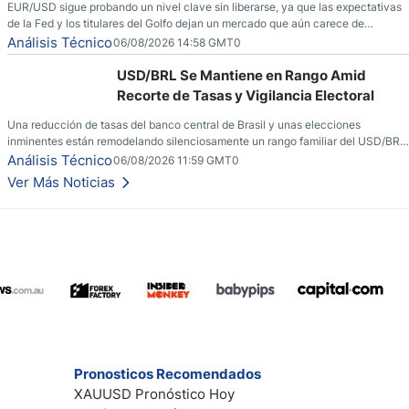
EUR/USD sigue probando un nivel clave sin liberarse, ya que las expectativas
de la Fed y los titulares del Golfo dejan un mercado que aún carece de
convicción real.
Análisis Técnico
06/08/2026 14:58 GMT0
USD/BRL Se Mantiene en Rango Amid
Recorte de Tasas y Vigilancia Electoral
Una reducción de tasas del banco central de Brasil y unas elecciones
inminentes están remodelando silenciosamente un rango familiar del USD/BRL.
Una reducción de tasas por parte del banco central de Brasil y unas elecciones
Análisis Técnico
06/08/2026 11:59 GMT0
inminentes están remodelando silenciosamente un rango familiar del USD/BRL.
Ver Más Noticias
Esto es lo que los traders están observando a continuación.
Pronosticos Recomendados
XAUUSD Pronóstico Hoy