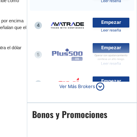
rcibe como
Leer reseña
Noticias de Brokers
y por encima
Empezar
4
eñalan que el
Leer reseña
Empezar
ra el dólar
5
Operar con apalancamiento
conlleva un alto riesgo.
Leer reseña
Empezar
6
Ver Más Brokers
Leer reseña
Empezar
Bonos y Promociones
7
Leer reseña