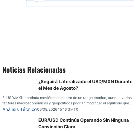
Publicidad
Noticias Relacionadas
¿Seguirá Lateralizado el USD/MXN Durante
el Mes de Agosto?
El USD/MXN continúa moviéndose dentro de un rango técnico, aunque varios
factores macroeconómicos y geopolíticos podrían modificar el equilibrio que
ha dominado al mercado en las últimas semanas.
Análisis Técnico
06/08/2026 15:16 GMT0
EUR/USD Continúa Operando Sin Ninguna
Convicción Clara