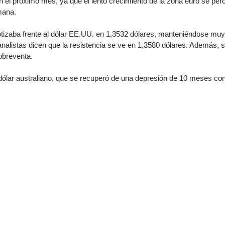
n el próximo mes, ya que el lento crecimiento de la zona euro se pe
mana.
ndices
otizaba frente al dólar EE.UU. en 1,3532 dólares, manteniéndose mu
nalistas dicen que la resistencia se ve en 1,3580 dólares. Además, s
obreventa.
re (MELI)
dólar australiano, que se recuperó de una depresión de 10 meses cont
cciones