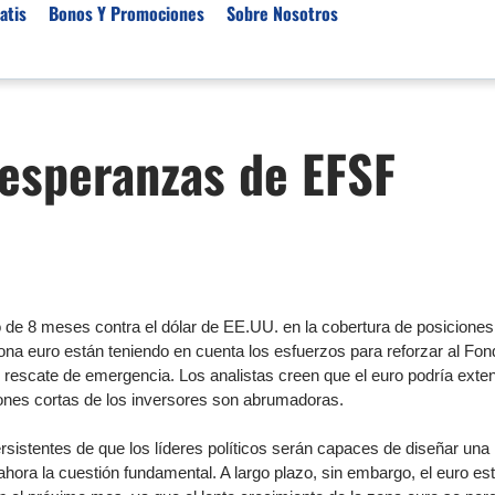
atis
Bonos Y Promociones
Sobre Nosotros
 de Broker
Empresas de Fondeo
Noticias del Mercados
 esperanzas de EFSF
rs Regulados
Lista de Mejores Prop F
Análisis Forex
rs Para Scalping
Empresas de Fondeo en
Señales Forex Gratis
Unidos
r Oro
El Oro va a Subir o Baja
Empresas de Fondeo de
rs de Trading Automático
Tendencia Euro Próxim
ivisas
r para Metatrader 4
Noticias Forex Diarias
de 8 meses contra el dólar de EE.UU. en la cobertura de posiciones 
rs por Categoría
Mercado de Acciones 
la zona euro están teniendo en cuenta los esfuerzos para reforzar al F
Cacao
 rescate de emergencia. Los analistas creen que el euro podría exte
iones cortas de los inversores son abrumadoras.
/USD)
aterias Primas
rsistentes de que los líderes políticos serán capaces de diseñar una
hora la cuestión fundamental. A largo plazo, sin embargo, el euro es