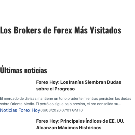
Los Brokers de Forex Más Visitados
Últimas noticias
Forex Hoy: Los Iraníes Siembran Dudas
sobre el Progreso
El mercado de divisas mantiene un tono prudente mientras persisten las dudas
sobre Oriente Medio. El petróleo sigue bajo presión, el oro consolida su
fortaleza y los operadores esperan nuevas referencias económicas desde
Noticias Forex Hoy
06/08/2026 07:01 GMT0
Estados Unidos.
Forex Hoy: Principales Índices de EE. UU.
Alcanzan Máximos Históricos