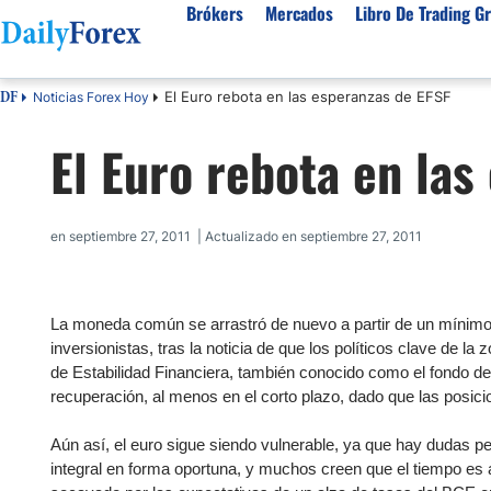
Brókers
Mercados
Libro De Trading Gr
El Euro rebota en las esperanzas de EFSF
Noticias Forex Hoy
DF
Mejores Brokers por País
Activos populares
Acerca de DailyForex
Tipos
El Euro rebota en las
España
Sobre Nosotros
Broke
Divisas
Argentina
Política editorial
Broke
USD/MXN
USD/JPY
Rep. Dominicana
Cómo generamos ingresos
Broke
en septiembre 27, 2011 | Actualizado en septiembre 27, 2011
EUR/USD
USD/COP
Mexico
Nuestra metodología
Broke
USD/PEN
Todas las D
Colombia
Índice de confianza
Broke
Materias Primas
La moneda común se arrastró de nuevo a partir de un mínimo 
Costa Rica
Por qué confiar en nosotros
Broke
inversionistas, tras la noticia de que los políticos clave de 
Venezuela
Precio del Cafe
Precio del 
de Estabilidad Financiera, también conocido como el fondo de
Guatemala
recuperación, al menos en el corto plazo, dado que las posic
Oro (XAU/USD)
Plata (XAG
Cuba
Petróleo WTI
Todas las M
Aún así, el euro sigue siendo vulnerable, ya que hay dudas pe
El Salvador
integral en forma oportuna, y muchos creen que el tiempo es a
Indices