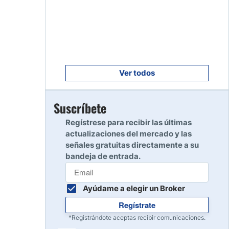
Empezar
8
Leer reseña
Empezar
9
Leer reseña
Ver todos
Empezar
Suscríbete
10
Leer reseña
Regístrese para recibir las últimas
actualizaciones del mercado y las
señales gratuitas directamente a su
bandeja de entrada.
Ayúdame a elegir un Broker
Regístrate
*Registrándote aceptas recibir comunicaciones.