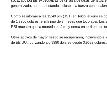
Ecuador
socavado por las expectativas de un alza de tasas del BCE e
generalizada, ahora, afectando incluso a la fuerza central ale
Paraguay
Nasdaq 100
S&P 500
Peru
IBEX 35
Todos los í
Como se informó a las 12:40 pm (JST) en Tokio, el euro se c
de 1,3360 dólares, el mínimo de 8 meses que toco ayer. Los a
Panama
Acciones
RSI muestra que la moneda está muy cerca en territorio de s
Latinoamérica
Nvidia (NVDA)
Mercado Lib
Bolivia
Otros activos de mayor riesgo se recuperaron, incluyendo el 
de EE.UU., cotizando a 0,9880 dólares desde 0,9622 dólares.
Banco Santander (SAN)
Todas las A
Nicaragua
Estados Unidos