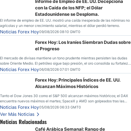
Informe de Empleo de EE. UU. Decepciona
con la Caída de los NFP; el Dólar
Estadounidense se Desploma.
El informe de empleo de EE. UU. mostró una caída inesperada de las nóminas no
agrícolas y un menor crecimiento salarial, mientras el dólar perdió terreno.
Noticias Forex Hoy
09/08/2026 08:10 GMT0
Forex Hoy: Los Iraníes Siembran Dudas sobre
el Progreso
El mercado de divisas mantiene un tono prudente mientras persisten las dudas
sobre Oriente Medio. El petróleo sigue bajo presión, el oro consolida su fortaleza
y los operadores esperan nuevas referencias económicas desde Estados
Noticias Forex Hoy
06/08/2026 07:01 GMT0
Unidos.
Forex Hoy: Principales Índices de EE. UU.
Alcanzan Máximos Históricos
Tanto el Dow Jones 30 como el S&P 500 alcanzan máximos históricos; el DAX
encuentra nuevos máximos el martes; SpaceX y AMD son golpeados tras las
llamadas de ganancias; el petróleo crudo cae por debajo de los $80 con nuevas
Noticias Forex Hoy
05/08/2026 06:33 GMT0
esperanzas; el dólar estadounidense continúa intentando estabilizarse frente al
Ver Más Noticias
yen; el peso mexicano ve un repunte a medida que las tasas caen en EE. UU.
Noticias Relacionadas
Café Arábica Semanal: Rango de