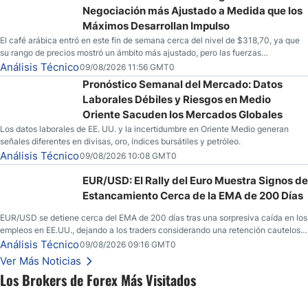
Negociación más Ajustado a Medida que los
Máximos Desarrollan Impulso
El café arábica entró en este fin de semana cerca del nivel de $318,70, ya que
su rango de precios mostró un ámbito más ajustado, pero las fuerzas
especulativas también están mostrando señales de que una mayor volatilidad
Análisis Técnico
09/08/2026 11:56 GMT0
podría estar en el horizonte para la mercancía.
Pronóstico Semanal del Mercado: Datos
Laborales Débiles y Riesgos en Medio
Oriente Sacuden los Mercados Globales
Los datos laborales de EE. UU. y la incertidumbre en Oriente Medio generan
señales diferentes en divisas, oro, índices bursátiles y petróleo.
Análisis Técnico
09/08/2026 10:08 GMT0
EUR/USD: El Rally del Euro Muestra Signos de
Estancamiento Cerca de la EMA de 200 Días
EUR/USD se detiene cerca del EMA de 200 días tras una sorpresiva caída en los
empleos en EE.UU., dejando a los traders considerando una retención cautelosa
ante un fin de semana incierto.
Análisis Técnico
09/08/2026 09:16 GMT0
Ver Más Noticias
Los Brokers de Forex Más Visitados