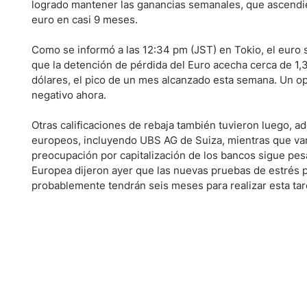
Ecuador
logrado mantener las ganancias semanales, que ascendier
euro en casi 9 meses.
Paraguay
Nasdaq 100
S&P 500
Peru
IBEX 35
Todos los í
Como se informó a las 12:34 pm (JST) en Tokio, el euro 
Panama
que la detención de pérdida del Euro acecha cerca de 1,37
Acciones
dólares, el pico de un mes alcanzado esta semana. Un op
Latinoamérica
negativo ahora.
Nvidia (NVDA)
Mercado Lib
Bolivia
Banco Santander (SAN)
Todas las A
Nicaragua
Otras calificaciones de rebaja también tuvieron luego, 
europeos, incluyendo UBS AG de Suiza, mientras que vario
Estados Unidos
preocupación por capitalización de los bancos sigue pes
Europea dijeron ayer que las nuevas pruebas de estrés p
probablemente tendrán seis meses para realizar esta tar