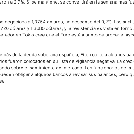
on a 2,7%. Si se mantiene, se convertirá en la semana más fue
ndices
se negociaba a 1,3754 dólares, un descenso del 0,2%. Los anali
20 dólares y 1,3680 dólares, y la resistencia es vista en torno
erador en Tokio cree que el Euro está a punto de probar el asp
re (MELI)
cciones
además de la deuda soberana española, Fitch corto a algunos ba
s fueron colocados en su lista de vigilancia negativa. La crec
ando sobre el sentimiento del mercado. Los funcionarios de la 
ueden obligar a algunos bancos a revisar sus balances, pero q
ea.