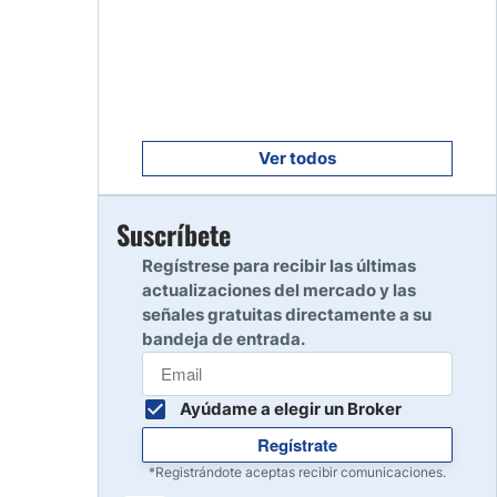
Empezar
8
Leer reseña
Empezar
9
Leer reseña
Ver todos
Empezar
Suscríbete
10
Leer reseña
Regístrese para recibir las últimas
actualizaciones del mercado y las
señales gratuitas directamente a su
bandeja de entrada.
Ayúdame a elegir un Broker
Regístrate
*Registrándote aceptas recibir comunicaciones.