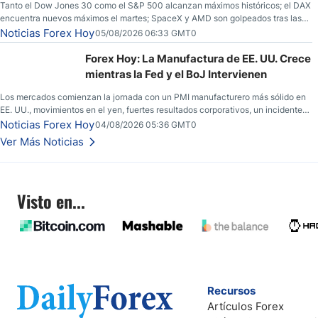
Tanto el Dow Jones 30 como el S&P 500 alcanzan máximos históricos; el DAX
encuentra nuevos máximos el martes; SpaceX y AMD son golpeados tras las
llamadas de ganancias; el petróleo crudo cae por debajo de los $80 con
Noticias Forex Hoy
05/08/2026 06:33 GMT0
nuevas esperanzas; el dólar estadounidense continúa intentando estabilizarse
frente al yen; el peso mexicano ve un repunte a medida que las tasas caen en
Forex Hoy: La Manufactura de EE. UU. Crece
EE. UU.
mientras la Fed y el BoJ Intervienen
Los mercados comienzan la jornada con un PMI manufacturero más sólido en
EE. UU., movimientos en el yen, fuertes resultados corporativos, un incidente
de seguridad en Bitcoin y nuevas señales desde el mercado del petróleo.
Noticias Forex Hoy
04/08/2026 05:36 GMT0
Ver Más Noticias
Visto en...
Recursos
Artículos Forex