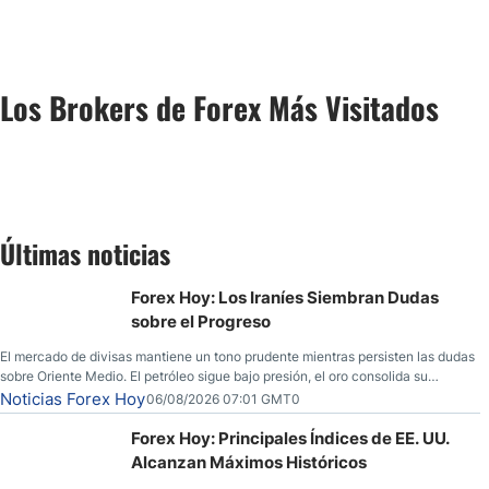
Los Brokers de Forex Más Visitados
Últimas noticias
Forex Hoy: Los Iraníes Siembran Dudas
sobre el Progreso
El mercado de divisas mantiene un tono prudente mientras persisten las dudas
sobre Oriente Medio. El petróleo sigue bajo presión, el oro consolida su
fortaleza y los operadores esperan nuevas referencias económicas desde
Noticias Forex Hoy
06/08/2026 07:01 GMT0
Estados Unidos.
Forex Hoy: Principales Índices de EE. UU.
Alcanzan Máximos Históricos