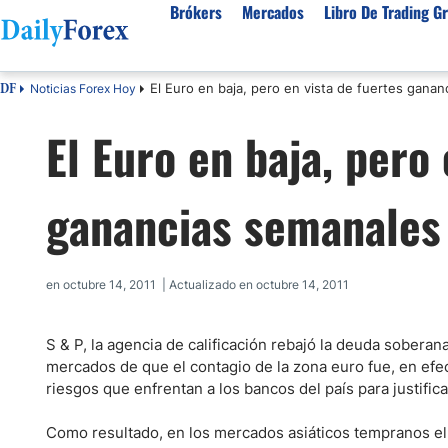
Brókers
Mercados
Libro De Trading Gr
El Euro en baja, pero en vista de fuertes gana
Noticias Forex Hoy
DF
Mejores Brokers por País
Activos populares
Acerca de DailyForex
Tipos
El Euro en baja, pero 
España
Sobre Nosotros
Broke
Divisas
Argentina
Política editorial
Broke
USD/MXN
USD/JPY
ganancias semanales
Rep. Dominicana
Cómo generamos ingresos
Broke
EUR/USD
USD/COP
Mexico
Nuestra metodología
Broke
USD/PEN
Todas las D
Colombia
Índice de confianza
Broke
en octubre 14, 2011 | Actualizado en octubre 14, 2011
Materias Primas
Costa Rica
Por qué confiar en nosotros
Broke
Venezuela
Precio del Cafe
Precio del 
S & P, la agencia de calificación rebajó la deuda sober
Guatemala
Oro (XAU/USD)
Plata (XAG
mercados de que el contagio de la zona euro fue, en efec
riesgos que enfrentan a los bancos del país para justifica
Cuba
Petróleo WTI
Todas las M
El Salvador
Como resultado, en los mercados asiáticos tempranos el 
Indices