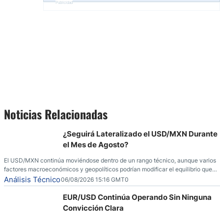
Publicidad
Noticias Relacionadas
¿Seguirá Lateralizado el USD/MXN Durante
el Mes de Agosto?
El USD/MXN continúa moviéndose dentro de un rango técnico, aunque varios
factores macroeconómicos y geopolíticos podrían modificar el equilibrio que
ha dominado al mercado en las últimas semanas.
Análisis Técnico
06/08/2026 15:16 GMT0
EUR/USD Continúa Operando Sin Ninguna
Convicción Clara