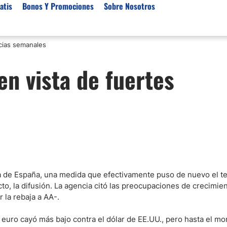
atis
Bonos Y Promociones
Sobre Nosotros
ncias semanales
 de Broker
Empresas de Fondeo
Noticias del Mercados
en vista de fuertes
rs Regulados
Lista de Mejores Prop F
Análisis Forex
rs Para Scalping
Empresas de Fondeo en
Señales Forex Gratis
Unidos
r Oro
El Oro va a Subir o Baja
Empresas de Fondeo de
rs de Trading Automático
Tendencia Euro Próxim
ivisas
r para Metatrader 4
Noticias Forex Diarias
rs por Categoría
Mercado de Acciones 
Cacao
ana de España, una medida que efectivamente puso de nuevo el t
/USD)
to, la difusión. La agencia citó las preocupaciones de crecimien
r la rebaja a AA-.
aterias Primas
euro cayó más bajo contra el dólar de EE.UU., pero hasta el m