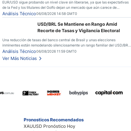
EUR/USD sigue probando un nivel clave sin liberarse, ya que las expectativas
de la Fed y los titulares del Golfo dejan un mercado que aún carece de
convicción real.
Análisis Técnico
06/08/2026 14:58 GMT0
USD/BRL Se Mantiene en Rango Amid
Recorte de Tasas y Vigilancia Electoral
Una reducción de tasas del banco central de Brasil y unas elecciones
inminentes están remodelando silenciosamente un rango familiar del USD/BRL.
Una reducción de tasas por parte del banco central de Brasil y unas elecciones
Análisis Técnico
06/08/2026 11:59 GMT0
inminentes están remodelando silenciosamente un rango familiar del USD/BRL.
Ver Más Noticias
Esto es lo que los traders están observando a continuación.
Pronosticos Recomendados
XAUUSD Pronóstico Hoy